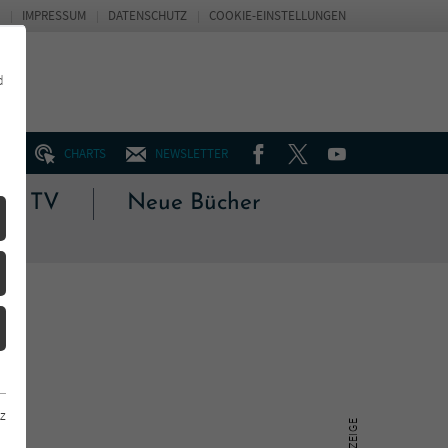
IMPRESSUM
DATENSCHUTZ
COOKIE-EINSTELLUNGEN
d
FACEBOOK
TWITTER
YOUTUBE
UM
CHARTS
NEWSLETTER
 & TV
Neue Bücher
z