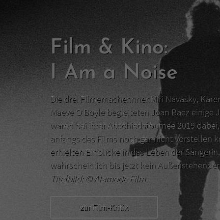
Film & Kino:
I Am a Noise
Die drei FilmemacherinnenMiri Navasky, Kar
Maeve O‘Boyle begleiteten Joan Baez einige J
waren bei ihrer Abschiedstournee 2019 dabei, 
anfangs des Films noch gar nicht vorstellen 
erhielten Einblicke in das Leben der Sängerin,
wahrscheinlich bis jetzt kein Außenstehend
Titelbild: ©
Alamode Film
zur Film-Kritik