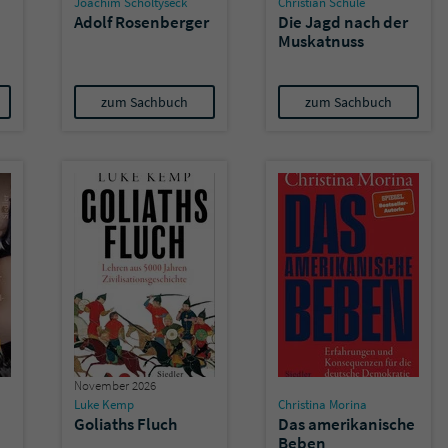
Joachim Scholtyseck
Christian Schüle
überprüfen.
Adolf Rosenberger
Die Jagd nach der
Muskatnuss
zum Sachbuch
zum Sachbuch
November 2026
Luke Kemp
Christina Morina
Goliaths Fluch
Das amerikanische
Beben