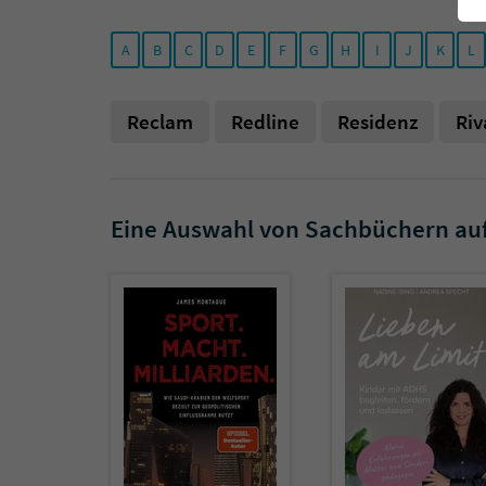
A
B
C
D
E
F
G
H
I
J
K
L
Reclam
Redline
Residenz
Riv
Eine Auswahl von Sachbüchern au