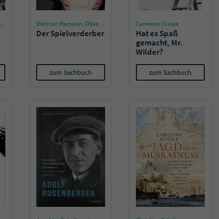
Name
tx_pwcomments_ahash
Dietmar Hamann
,
Oliver Fritsch
Cameron Crowe
Der Spielverderber
Hat es Spaß
gemacht, Mr.
Anbieter
Literatur-Couch Medien GmbH & Co. KG
Wilder?
Laufzeit
1 Jahr
zum Sachbuch
zum Sachbuch
Zweck
Cookie für Kommentare einzelner Buchtitel
Name
fe_typo_user
Anbieter
Literatur-Couch Medien GmbH & Co. KG
Laufzeit
Session
Dieses Cookie gewährleistet die Kommunikation der
Webseite mit dem Benutzer. Es wird benötigt um z. B.
Zweck
den Sicherheitscode des Kontaktformulars zu