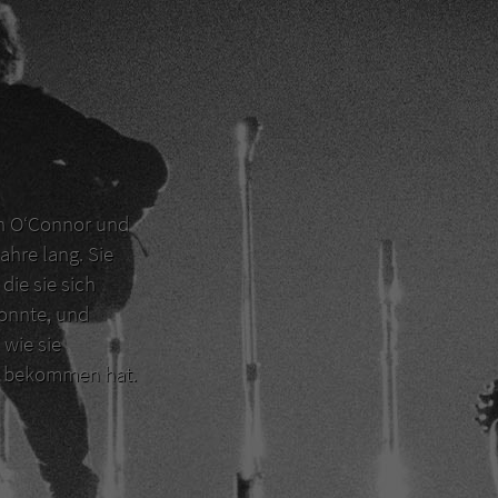
en O‘Connor und
ahre lang. Sie
die sie sich
konnte, und
 wie sie
er bekommen hat.