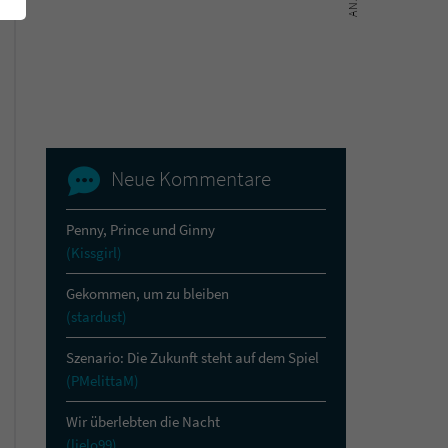
Neue Kommentare
Penny, Prince und Ginny
(Kissgirl)
Gekommen, um zu bleiben
(stardust)
Szenario: Die Zukunft steht auf dem Spiel
(PMelittaM)
Wir überlebten die Nacht
(lielo99)