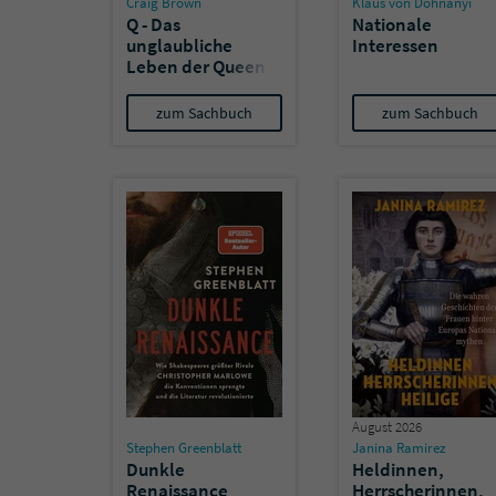
Craig Brown
Klaus von Dohnanyi
Q - Das
Nationale
unglaubliche
Interessen
Leben der Queen
zum Sachbuch
zum Sachbuch
August 2026
Stephen Greenblatt
Janina Ramirez
Dunkle
Heldinnen,
Renaissance
Herrscherinnen,