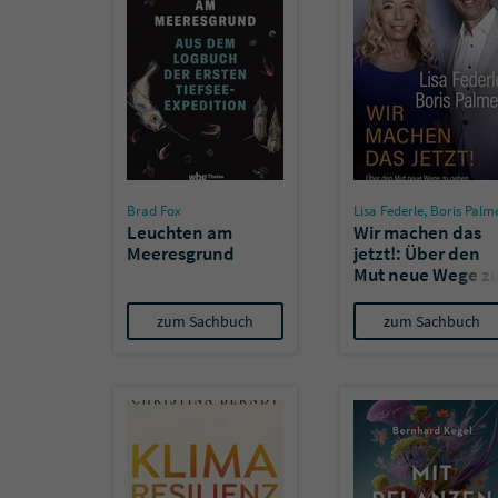
Brad Fox
Lisa Federle
,
Boris Palm
Leuchten am
Wir machen das
Meeresgrund
jetzt!: Über den
Mut neue Wege z
gehen
zum Sachbuch
zum Sachbuch