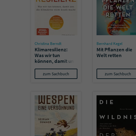
Christina Berndt
Bernhard Kegel
Klimaresilienz:
Mit Pflanzen die
Was wir tun
Welt retten
können, damit uns
die Klimakrise
nicht krank macht
zum Sachbuch
zum Sachbuch