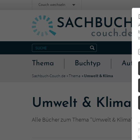
Couch wechseln
b
W
Thema
Buchtyp
Autor
Sachbuch-Couch.de
Thema
Umwelt & Klima
Umwelt & Klima
Alle Bücher zum Thema "Umwelt & Klima" a
s