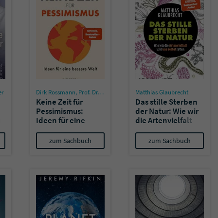
er
Dirk Rossmann
,
Prof. Dr. Josef Settele
Matthias Glaubrecht
Keine Zeit für
Das stille Sterben
Pessimismus:
der Natur: Wie wir
u
Ideen für eine
die Artenvielfalt
bessere Welt
und uns selbst
retten
zum Sachbuch
zum Sachbuch