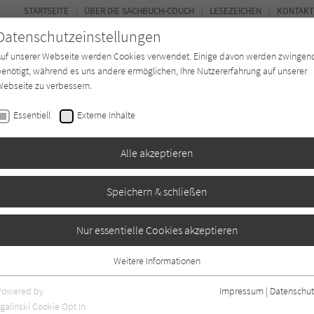
STARTSEITE
ÜBER DIE SACHBUCH-COUCH
LESEZEICHEN
KONTAKT
Datenschutzeinstellungen
Auf unserer Webseite werden Cookies verwendet. Einige davon werden zwingen
enötigt, während es uns andere ermöglichen, Ihre Nutzererfahrung auf unserer
ebseite zu verbessern.
FOR
Essentiell
Externe Inhalte
*in
Verlage
Magazin
Kino
Alle akzeptieren
Speichern & schließen
Nur essentielle Cookies akzeptieren
Weitere Informationen
uf Sachbuch-Couch.de.
Essentiell
Essentielle Cookies werden für grundlegende Funktionen der Webseite
Powered by
Impressum
|
Datenschut
benötigt. Dadurch ist gewährleistet, dass die Webseite einwandfrei
galinski Cookie Opt In