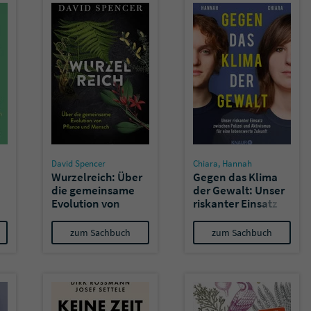
David Spencer
Chiara
,
Hannah
Wurzelreich: Über
Gegen das Klima
die gemeinsame
der Gewalt: Unser
Evolution von
riskanter Einsatz
Pflanze und
zwischen Polizei
Mensch
und Aktivismus für
zum Sachbuch
zum Sachbuch
eine lebenswerte
Zukunft