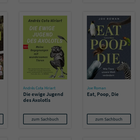
überprüfen.
Andrés Cota Hiriart
Joe Roman
Die ewige Jugend
Eat, Poop, Die
des Axolotls
zum Sachbuch
zum Sachbuch