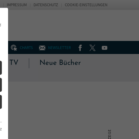
IMPRESSUM
DATENSCHUTZ
COOKIE-EINSTELLUNGEN
d
FACEBOOK
TWITTER
YOUTUBE
UM
CHARTS
NEWSLETTER
 & TV
Neue Bücher
z