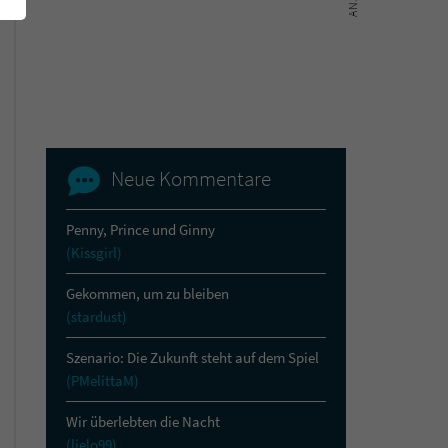
Neue Kommentare
Penny, Prince und Ginny
(Kissgirl)
Gekommen, um zu bleiben
(stardust)
Szenario: Die Zukunft steht auf dem Spiel
(PMelittaM)
Wir überlebten die Nacht
(lielo99)