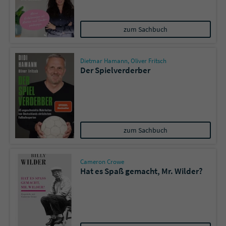
Name
tx_pwcomments_ahash
zum Sachbuch
Anbieter
Literatur-Couch Medien GmbH & Co. KG
Dietmar Hamann
,
Oliver Fritsch
Der Spielverderber
Laufzeit
1 Jahr
Zweck
Cookie für Kommentare einzelner Buchtitel
Name
fe_typo_user
zum Sachbuch
Anbieter
Literatur-Couch Medien GmbH & Co. KG
Cameron Crowe
Hat es Spaß gemacht, Mr. Wilder?
Laufzeit
Session
Dieses Cookie gewährleistet die
Kommunikation der Webseite mit dem
Zweck
Benutzer. Es wird benötigt um z. B. den