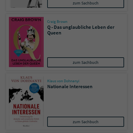
Sicherheitscode des Kontaktformulars zu
zum Sachbuch
überprüfen.
Craig Brown
Q - Das unglaubliche Leben der
Queen
zum Sachbuch
Klaus von Dohnanyi
Nationale Interessen
zum Sachbuch