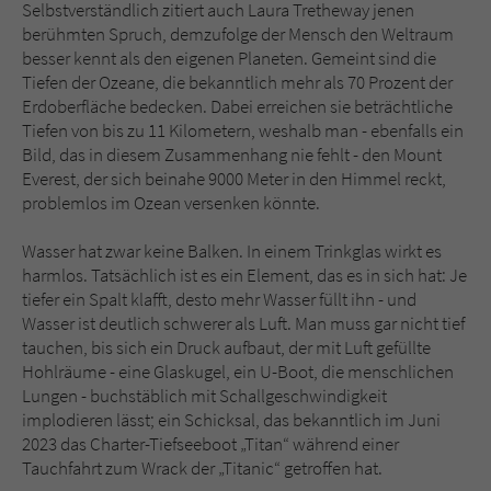
Sicherheitscode des Kontaktformulars zu
Selbstverständlich zitiert auch Laura Tretheway jenen
überprüfen.
berühmten Spruch, demzufolge der Mensch den Weltraum
besser kennt als den eigenen Planeten. Gemeint sind die
Tiefen der Ozeane, die bekanntlich mehr als 70 Prozent der
Erdoberfläche bedecken. Dabei erreichen sie beträchtliche
Tiefen von bis zu 11 Kilometern, weshalb man - ebenfalls ein
Bild, das in diesem Zusammenhang nie fehlt - den Mount
Everest, der sich beinahe 9000 Meter in den Himmel reckt,
problemlos im Ozean versenken könnte.
Wasser hat zwar keine Balken. In einem Trinkglas wirkt es
harmlos. Tatsächlich ist es ein Element, das es in sich hat: Je
tiefer ein Spalt klafft, desto mehr Wasser füllt ihn - und
Wasser ist deutlich schwerer als Luft. Man muss gar nicht tief
tauchen, bis sich ein Druck aufbaut, der mit Luft gefüllte
Hohlräume - eine Glaskugel, ein U-Boot, die menschlichen
Lungen - buchstäblich mit Schallgeschwindigkeit
implodieren lässt; ein Schicksal, das bekanntlich im Juni
2023 das Charter-Tiefseeboot „Titan“ während einer
Tauchfahrt zum Wrack der „Titanic“ getroffen hat.