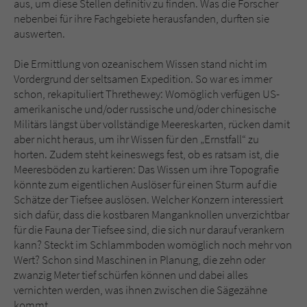
aus, um diese Stellen definitiv zu finden. Was die Forscher
nebenbei für ihre Fachgebiete herausfanden, durften sie
auswerten.
Die Ermittlung von ozeanischem Wissen stand nicht im
Vordergrund der seltsamen Expedition. So war es immer
schon, rekapituliert Threthewey: Womöglich verfügen US-
amerikanische und/oder russische und/oder chinesische
Militärs längst über vollständige Meereskarten, rücken damit
aber nicht heraus, um ihr Wissen für den „Ernstfall“ zu
horten. Zudem steht keineswegs fest, ob es ratsam ist, die
Meeresböden zu kartieren: Das Wissen um ihre Topografie
könnte zum eigentlichen Auslöser für einen Sturm auf die
Schätze der Tiefsee auslösen. Welcher Konzern interessiert
sich dafür, dass die kostbaren Manganknollen unverzichtbar
für die Fauna der Tiefsee sind, die sich nur darauf verankern
kann? Steckt im Schlammboden womöglich noch mehr von
Wert? Schon sind Maschinen in Planung, die zehn oder
zwanzig Meter tief schürfen können und dabei alles
vernichten werden, was ihnen zwischen die Sägezähne
kommt.