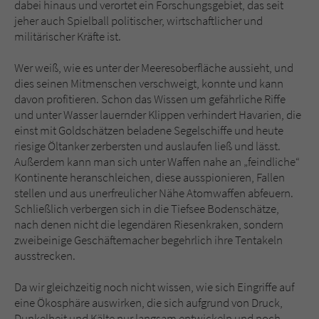
dabei hinaus und verortet ein Forschungsgebiet, das seit
jeher auch Spielball politischer, wirtschaftlicher und
militärischer Kräfte ist.
Wer weiß, wie es unter der Meeresoberfläche aussieht, und
dies seinen Mitmenschen verschweigt, konnte und kann
davon profitieren. Schon das Wissen um gefährliche Riffe
und unter Wasser lauernder Klippen verhindert Havarien, die
einst mit Goldschätzen beladene Segelschiffe und heute
riesige Öltanker zerbersten und auslaufen ließ und lässt.
Außerdem kann man sich unter Waffen nahe an „feindliche“
Kontinente heranschleichen, diese ausspionieren, Fallen
stellen und aus unerfreulicher Nähe Atomwaffen abfeuern.
Schließlich verbergen sich in die Tiefsee Bodenschätze,
nach denen nicht die legendären Riesenkraken, sondern
zweibeinige Geschäftemacher begehrlich ihre Tentakeln
ausstrecken.
Da wir gleichzeitig noch nicht wissen, wie sich Eingriffe auf
eine Ökosphäre auswirken, die sich aufgrund von Druck,
Dunkelheit und Kälte nur langsam entwickeln und noch