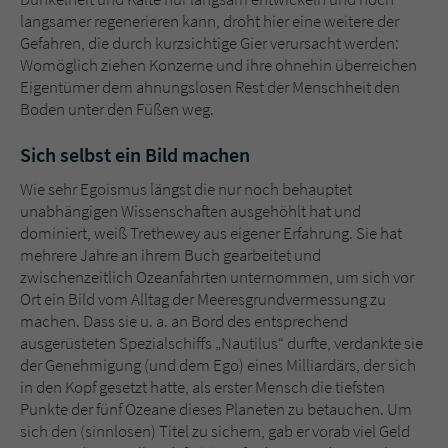
langsamer regenerieren kann, droht hier eine weitere der
Gefahren, die durch kurzsichtige Gier verursacht werden:
Womöglich ziehen Konzerne und ihre ohnehin überreichen
Eigentümer dem ahnungslosen Rest der Menschheit den
Boden unter den Füßen weg.
Sich selbst ein Bild machen
Wie sehr Egoismus längst die nur noch behauptet
unabhängigen Wissenschaften ausgehöhlt hat und
dominiert, weiß Trethewey aus eigener Erfahrung. Sie hat
mehrere Jahre an ihrem Buch gearbeitet und
zwischenzeitlich Ozeanfahrten unternommen, um sich vor
Ort ein Bild vom Alltag der Meeresgrundvermessung zu
machen. Dass sie u. a. an Bord des entsprechend
ausgerüsteten Spezialschiffs „Nautilus“ durfte, verdankte sie
der Genehmigung (und dem Ego) eines Milliardärs, der sich
in den Kopf gesetzt hatte, als erster Mensch die tiefsten
Punkte der fünf Ozeane dieses Planeten zu betauchen. Um
sich den (sinnlosen) Titel zu sichern, gab er vorab viel Geld