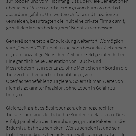
auf Robben und vom Fischfang. Das über viele Generationen
überlieferte Wissen wird allerdings vom Klimawandel ad
absurdum geführt. Um weitere Unfälle und Havarien zu
vermeiden, beauftragten die Inuit eine private Firma damit,
gezielt den Meeresboden ‚ihrer‘ Bucht zu vermessen.
Generell schreitet die Entwicklung weiter fort. Womöglich
wird „Seabed 2030“ überflüssig, noch bevor das Ziel erreicht
ist, dem unzählige Menschen Zeit und Geld geopfert haben.
Eine gänzlich neue Generation von Tauch- und
Messrobotern ist in der Lage, ohne Menschen an Bord in die
Tiefe zu tauchen und dort unabhängig von
Oberflächenbefehlen zu agieren. So erhält man Werte von
niemals gekannter Präzision, ohne Leben in Gefahr zu
bringen.
Gleichzeitig gibt es Bestrebungen, einen regelrechten
Tiefsee-Tourismus für betuchte Kunden zu etablieren. Dies
erfolgt parallel zu den Bemühungen, private Raketen in die
Erdumlaufbahn zu schicken. Wer superreich ist und sein
trotzdem mickriges Ego aufwerten will, kann sich also bald