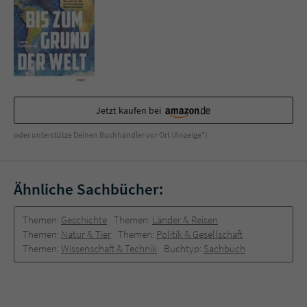
Jetzt kaufen bei
oder unterstütze Deinen Buchhändler vor Ort (Anzeige*)
Ähnliche Sachbücher:
Themen:
Geschichte
Themen:
Länder & Reisen
Themen:
Natur & Tier
Themen:
Politik & Gesellschaft
Themen:
Wissenschaft & Technik
Buchtyp:
Sachbuch