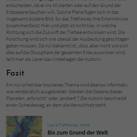
entscheiden, ob er ins All starten oder auf den Grund der
Erdozeane tauchen will. Solche Pläne fügen sich in das
insgesamt düstere Bild, für das Trethewey ihre Erkenntnisse
zusammenfasst: Hier und jetzt ist nicht klar, in welche
Richtung sich die Zukunft der Tiefsee entwickeln wird. Die
Forschung wird sich wie überall der Ausbeutung geschlagen
geben müssen. Da nur bekannt ist,
dass
, aber nicht
wie
sich
dies auf die Ökosphäre der gesamten Erde auswirken wird,
teilt man als Leser das Unbehagen der Autorin.
Fazit
Ein nur scheinbar trockenes Thema wird ebenso informativ
wie verständlich ausgebreitet. Werden die Ozeane dieses
Planeten „erforscht“ oder „erobert“? Die Autorin beschreibt
einen Scheideweg, an dem die Menschheit steht.
Laura Tretheway
,
mare
Bis zum Grund der Welt