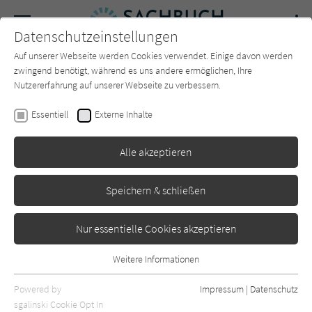
Navigation
Datenschutzeinstellungen
Couch
wechse
Auf unserer Webseite werden Cookies verwendet. Einige davon werden
Forum
Charts
Newsletter
SUCHE
zwingend benötigt, während es uns andere ermöglichen, Ihre
Nutzererfahrung auf unserer Webseite zu verbessern.
Laura Tretheway
Essentiell
Externe Inhalte
Bis zum Grund der Welt
Alle akzeptieren
mare
Erschienen: September 2025
0
Speichern & schließen
Nur essentielle Cookies akzeptieren
Weitere Informationen
Essentiell
Essentielle Cookies werden für grundlegende Funktionen der
Powered by
Impressum
|
Datenschutz
Webseite benötigt. Dadurch ist gewährleistet, dass die Webseite
sgalinski Cookie Opt In