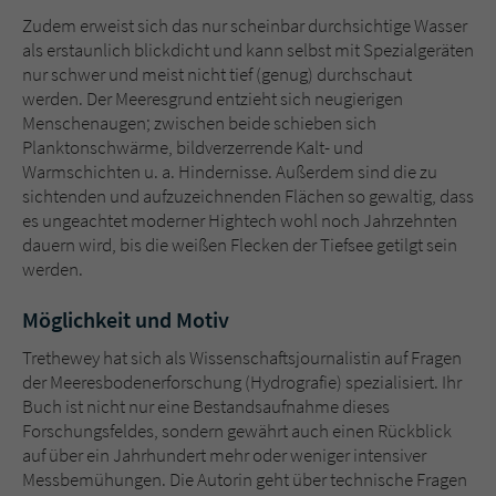
Zudem erweist sich das nur scheinbar durchsichtige Wasser
als erstaunlich blickdicht und kann selbst mit Spezialgeräten
nur schwer und meist nicht tief (genug) durchschaut
werden. Der Meeresgrund entzieht sich neugierigen
Menschenaugen; zwischen beide schieben sich
Planktonschwärme, bildverzerrende Kalt- und
Warmschichten u. a. Hindernisse. Außerdem sind die zu
sichtenden und aufzuzeichnenden Flächen so gewaltig, dass
es ungeachtet moderner Hightech wohl noch Jahrzehnten
dauern wird, bis die weißen Flecken der Tiefsee getilgt sein
werden.
Möglichkeit und Motiv
Trethewey hat sich als Wissenschaftsjournalistin auf Fragen
der Meeresbodenerforschung (Hydrografie) spezialisiert. Ihr
Buch ist nicht nur eine Bestandsaufnahme dieses
Forschungsfeldes, sondern gewährt auch einen Rückblick
auf über ein Jahrhundert mehr oder weniger intensiver
Messbemühungen. Die Autorin geht über technische Fragen