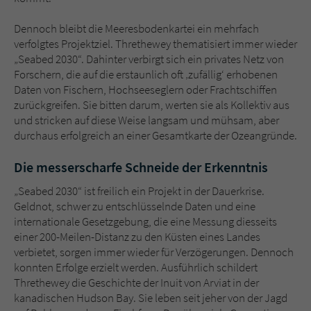
Dennoch bleibt die Meeresbodenkartei ein mehrfach
verfolgtes Projektziel. Threthewey thematisiert immer wieder
„Seabed 2030“. Dahinter verbirgt sich ein privates Netz von
Forschern, die auf die erstaunlich oft ‚zufällig‘ erhobenen
Daten von Fischern, Hochseeseglern oder Frachtschiffen
zurückgreifen. Sie bitten darum, werten sie als Kollektiv aus
und stricken auf diese Weise langsam und mühsam, aber
durchaus erfolgreich an einer Gesamtkarte der Ozeangründe.
Die messerscharfe Schneide der Erkenntnis
„Seabed 2030“ ist freilich ein Projekt in der Dauerkrise.
Geldnot, schwer zu entschlüsselnde Daten und eine
internationale Gesetzgebung, die eine Messung diesseits
einer 200-Meilen-Distanz zu den Küsten eines Landes
verbietet, sorgen immer wieder für Verzögerungen. Dennoch
konnten Erfolge erzielt werden. Ausführlich schildert
Threthewey die Geschichte der Inuit von Arviat in der
kanadischen Hudson Bay. Sie leben seit jeher von der Jagd