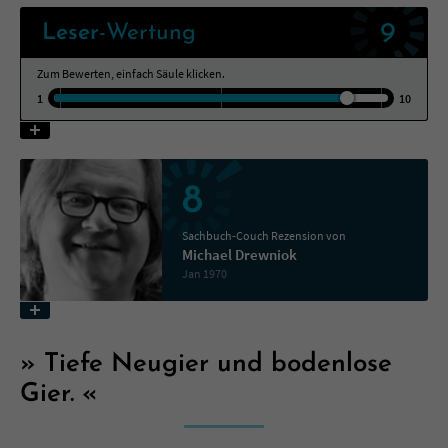
9
Leser
-Wertung
Name
tx_pwcomments_ahash
Zum Bewerten, einfach Säule klicken.
Anbieter
Literatur-Couch Medien GmbH & Co. KG
1
10
Laufzeit
1 Jahr
Zweck
Cookie für Kommentare einzelner Buchtitel
8
Sachbuch-Couch Rezension von
Name
fe_typo_user
Michael Drewniok
Jan 1970
Anbieter
Literatur-Couch Medien GmbH & Co. KG
Laufzeit
Session
Tiefe Neugier und bodenlose
Dieses Cookie gewährleistet die
Gier.
Kommunikation der Webseite mit dem
Zweck
Benutzer. Es wird benötigt um z. B. den