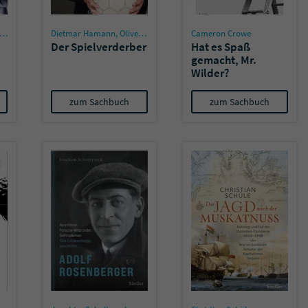
Name
tx_pwcomments_ahash
Dietmar Hamann
,
Oliver Fritsch
Cameron Crowe
Der Spielverderber
Hat es Spaß
gemacht, Mr.
Anbieter
Literatur-Couch Medien GmbH & Co. KG
Wilder?
Laufzeit
1 Jahr
zum Sachbuch
zum Sachbuch
Zweck
Cookie für Kommentare einzelner Buchtitel
Name
fe_typo_user
Anbieter
Literatur-Couch Medien GmbH & Co. KG
Laufzeit
Session
Dieses Cookie gewährleistet die Kommunikation der
Webseite mit dem Benutzer. Es wird benötigt um z. B.
Zweck
den Sicherheitscode des Kontaktformulars zu