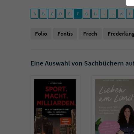
A
B
C
D
E
F
G
H
I
J
K
L
Folio
Fontis
Frech
Frederking
Eine Auswahl von Sachbüchern au