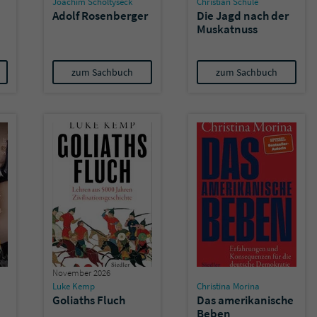
Joachim Scholtyseck
Christian Schüle
überprüfen.
Adolf Rosenberger
Die Jagd nach der
Muskatnuss
zum Sachbuch
zum Sachbuch
November 2026
Luke Kemp
Christina Morina
Goliaths Fluch
Das amerikanische
Beben