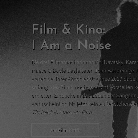
Film & Kino:
I Am a Noise
Die drei FilmemacherinnenMiri Navasky, Kar
Maeve O‘Boyle begleiteten Joan Baez einige J
waren bei ihrer Abschiedstournee 2019 dabei, 
anfangs des Films noch gar nicht vorstellen 
erhielten Einblicke in das Leben der Sängerin,
wahrscheinlich bis jetzt kein Außenstehend
Titelbild: ©
Alamode Film
zur Film-Kritik