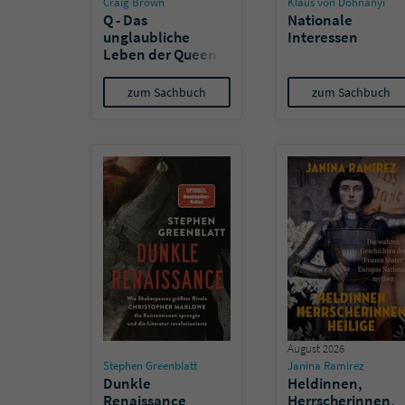
Craig Brown
Klaus von Dohnanyi
Q - Das
Nationale
unglaubliche
Interessen
Leben der Queen
zum Sachbuch
zum Sachbuch
August 2026
Stephen Greenblatt
Janina Ramirez
Dunkle
Heldinnen,
Renaissance
Herrscherinnen,