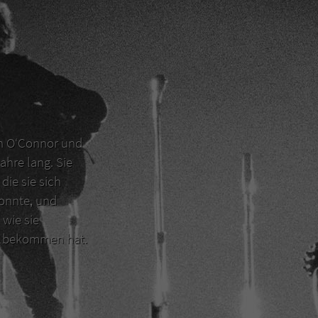
en O‘Connor und
ahre lang. Sie
die sie sich
konnte, und
 wie sie
er bekommen hat.