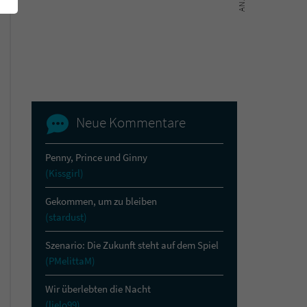
Neue Kommentare
Penny, Prince und Ginny
(Kissgirl)
Gekommen, um zu bleiben
(stardust)
Szenario: Die Zukunft steht auf dem Spiel
(PMelittaM)
Wir überlebten die Nacht
(lielo99)