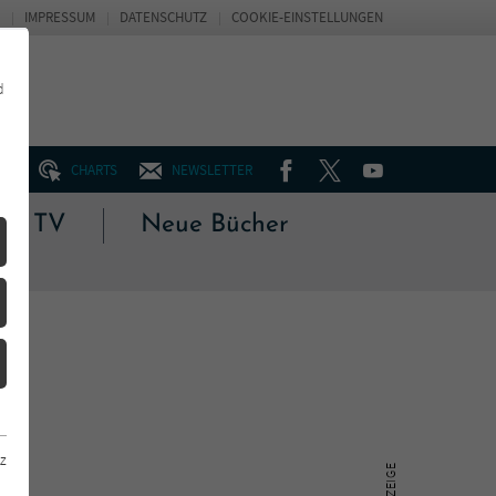
IMPRESSUM
DATENSCHUTZ
COOKIE-EINSTELLUNGEN
d
FACEBOOK
TWITTER
YOUTUBE
UM
CHARTS
NEWSLETTER
 & TV
Neue Bücher
z