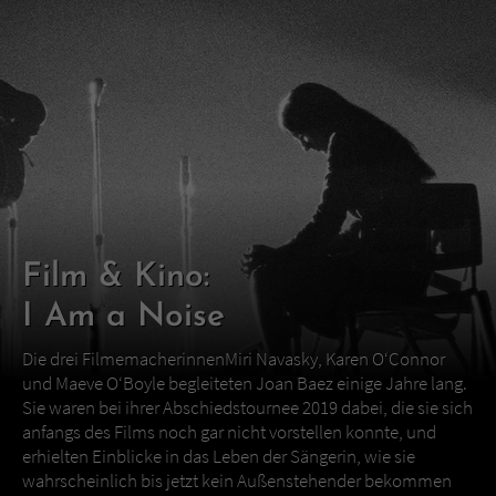
Film & Kino:
I Am a Noise
Die drei FilmemacherinnenMiri Navasky, Karen O‘Connor
und Maeve O‘Boyle begleiteten Joan Baez einige Jahre lang.
Sie waren bei ihrer Abschiedstournee 2019 dabei, die sie sich
anfangs des Films noch gar nicht vorstellen konnte, und
erhielten Einblicke in das Leben der Sängerin, wie sie
wahrscheinlich bis jetzt kein Außenstehender bekommen