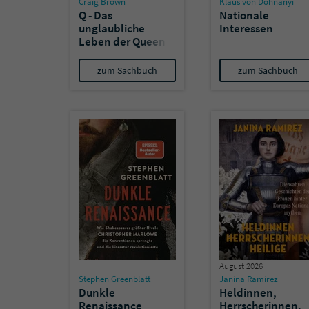
Craig Brown
Klaus von Dohnanyi
Q - Das
Nationale
unglaubliche
Interessen
Leben der Queen
zum Sachbuch
zum Sachbuch
August 2026
Stephen Greenblatt
Janina Ramirez
Dunkle
Heldinnen,
Renaissance
Herrscherinnen,