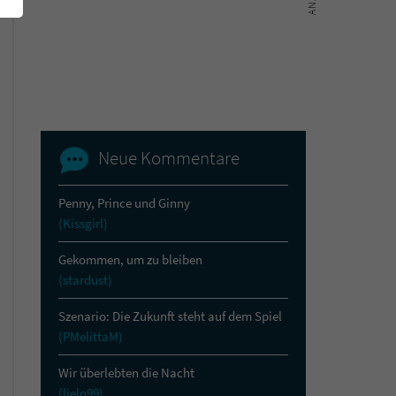
Neue Kommentare
Penny, Prince und Ginny
(Kissgirl)
Gekommen, um zu bleiben
(stardust)
Szenario: Die Zukunft steht auf dem Spiel
(PMelittaM)
Wir überlebten die Nacht
(lielo99)