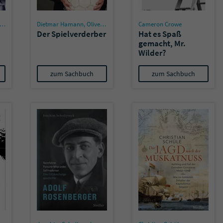
Name
tx_pwcomments_ahash
Dietmar Hamann
,
Oliver Fritsch
Cameron Crowe
Der Spielverderber
Hat es Spaß
gemacht, Mr.
Anbieter
Literatur-Couch Medien GmbH & Co. KG
Wilder?
Laufzeit
1 Jahr
zum Sachbuch
zum Sachbuch
Zweck
Cookie für Kommentare einzelner Buchtitel
Name
fe_typo_user
Anbieter
Literatur-Couch Medien GmbH & Co. KG
Laufzeit
Session
Dieses Cookie gewährleistet die Kommunikation der
Webseite mit dem Benutzer. Es wird benötigt um z. B.
Zweck
den Sicherheitscode des Kontaktformulars zu