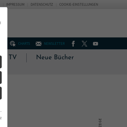
IMPRESSUM
DATENSCHUTZ
COOKIE-EINSTELLUNGEN
d
FACEBOOK
TWITTER
YOUTUBE
UM
CHARTS
NEWSLETTER
 & TV
Neue Bücher
z