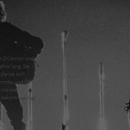
en O‘Connor und
ahre lang. Sie
die sie sich
konnte, und
 wie sie
er bekommen hat.