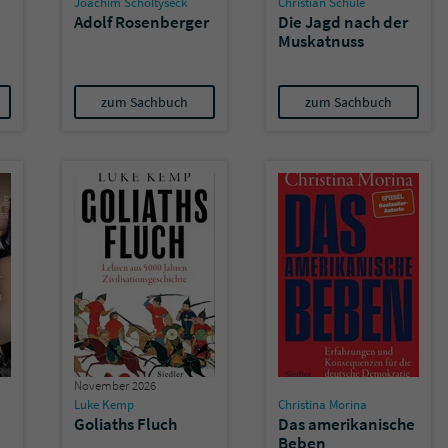
Joachim Scholtyseck
Christian Schüle
überprüfen.
Adolf Rosenberger
Die Jagd nach der
Muskatnuss
zum Sachbuch
zum Sachbuch
November 2026
Luke Kemp
Christina Morina
Goliaths Fluch
Das amerikanische
Beben