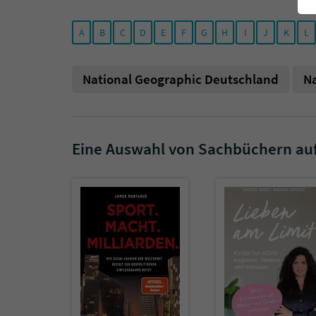
A
B
C
D
E
F
G
H
I
J
K
L
National Geographic Deutschland
N
Eine Auswahl von Sachbüchern au