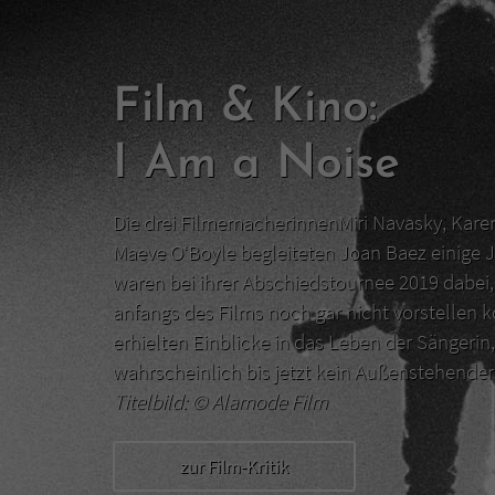
Film & Kino:
I Am a Noise
Die drei FilmemacherinnenMiri Navasky, Kar
Maeve O‘Boyle begleiteten Joan Baez einige J
waren bei ihrer Abschiedstournee 2019 dabei, 
anfangs des Films noch gar nicht vorstellen 
erhielten Einblicke in das Leben der Sängerin,
wahrscheinlich bis jetzt kein Außenstehend
Titelbild: ©
Alamode Film
zur Film-Kritik