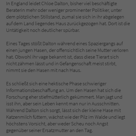
Sicherheitscode des Kontaktformulars zu
In England leidet Chloe Dalton, bisher viel beschäftigte
überprüfen.
Beraterin mehr oder weniger prominenter Politiker, unter
dem plötzlichen Stillstand, zumal sie sich in ihr abgelegen
auf dem Land liegendes Haus zurückgezogen hat. Dort ist die
Untätigkeit noch deutlicher spürbar.
Eines Tages stößt Dalton während eines Spaziergangs auf
einen jungen Hasen, der offensichtlich seine Mutter verloren
hat. Obwohl ihr vage bekannt ist, dass diese Tierart sich
nicht zähmen lässt und in Gefangenschaft meist stirbt,
nimmt sie den Hasen mit nach Haus.
Es schließt sich eine hektische Phase schwieriger
Informationsbeschaffung an. Um den Hasen hat sich die
Forschung eher stiefmütterlich gekümmert. Man jagt und
isst ihn, aber sein Leben kennt man nur in Ausschnitten.
Während Dalton sich sorgt, lässt sich der kleine Hase mit
Katzenmilch füttern, wächst wie der Pilz im Walde und legt
höchstens Vorsicht, aber weder Scheu noch Angst
gegenüber seiner Ersatzmutter an den Tag.