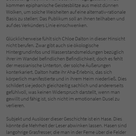
kommen epiphanische Geistesblitze aus meist dünnen
Wolken, um solche Weisheiten auf eine alternativ-rationale
Basis zu stellen: Das Publikum soll an ihnen teilhaben und
auf des Verkünders Linie einschwenken.
Glücklicherweise fühlt sich Chloe Dalton in dieser Hinsicht
nicht berufen. Zwar gibt auch sie ökologische
Hintergrundinfos und Wasserstandsmeldungen bezüglich
ihrer im Wandel befindlichen Befindlichkeit, doch es fehlt
der messianische Unterton, der solche Äußerungen
konterkariert. Dalton hatte ihr Aha-Erlebnis, das sich
körperlich manifestierte und in ihrem Heim niederließ. Dies
schildert sie jedoch gleichzeitig sachlich und andererseits
gefühlvoll, was keinen Widerspruch darstellt, wenn man
gewillt und fähig ist, sich nicht im emotionalen Dusel zu
verlieren.
Subjekt und Auslöser dieser Geschichte ist ein Hase. Dies
könnte die Mehrheit der Leser abwinken lassen. Hasen sind
langohrige Grasfresser, die man in der Ferne über die Felder