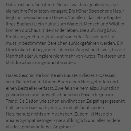
Dalton ist beruflich ihrem Metier zwar treu geblieben, aber
sie hat ihre Prioritäten verlagert. Die früher übersehene Natur
liegt ihr inzwischen am Herzen. Vor allem das letzte Kapitel
ihres Buches ist ein Aufruf zum Wandel. Mensch und Wildtier
können durchaus miteinander leben. Die auf Ertrag bzw.
Profit ausgerichtete ‚Nutzung‘ von Erde, Wasser und Luft
muss in bestimmten Bereichen zurückgefahren werden. Ein
Umdenken hat begonnen, aber der Weg ist noch weit, bis die
Mehrheit aller Jungtiere nicht mehr von Autos, Traktoren und
Mähdreschern umgebracht werden.
Hases Geschichte könnte ein Baustein dieses Prozesses
sein. Dalton hat mit ihrem Buch einen Nerv getroffen und
einen Bestseller verfasst. Zweifel an einem allzu ‚künstlich‘
gewordenen und umweltschädlichen Dasein liegen im
Trend. Da Dalton wie schon erwähnt den Zeigefinger gesenkt
hält, berührt sie auch jene, die mit oft fanatisiertem
Naturschutz nichts am Hut haben. Zudem ist Hase ein
idealer Sympathieträger - nie aufdringlich und alles andere
als der sprichwörtliche „Angsthase“.