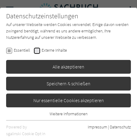
Navigation
Datenschutzeinstellungen
Couch
wechse
Auf unserer Webseite werden Cookies verwendet. Einige davon werden
Forum
Charts
Newsletter
SUCHE
zwingend benötigt, während es uns andere ermöglichen, Ihre
Nutzererfahrung auf unserer Webseite zu verbessern.
Chloe Dalton
Essentiell
Externe Inhalte
Hase und ich
Alle akzeptieren
Klett-Cotta
Erschienen: März 2025
0
Speichern & schließen
Nur essentielle Cookies akzeptieren
Weitere Informationen
Essentiell
Essentielle Cookies werden für grundlegende Funktionen der
Powered by
Impressum
|
Datenschutz
Webseite benötigt. Dadurch ist gewährleistet, dass die Webseite
sgalinski Cookie Opt In