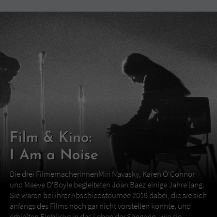
Film & Kino:
I Am a Noise
Die drei FilmemacherinnenMiri Navasky, Karen O‘Connor
und Maeve O‘Boyle begleiteten Joan Baez einige Jahre lang.
Sie waren bei ihrer Abschiedstournee 2019 dabei, die sie sich
anfangs des Films noch gar nicht vorstellen konnte, und
erhielten Einblicke in das Leben der Sängerin, wie sie