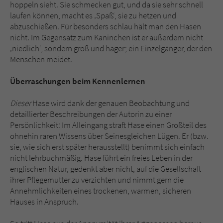
hoppeln sieht. Sie schmecken gut, und da sie sehr schnell
laufen können, macht es ‚Spaß‘, sie zu hetzen und
abzuschießen. Für besonders schlau hält man den Hasen
nicht. Im Gegensatz zum Kaninchen ist er außerdem nicht
‚niedlich‘, sondern groß und hager; ein Einzelgänger, der den
Menschen meidet.
Überraschungen beim Kennenlernen
Dieser
Hase wird dank der genauen Beobachtung und
detaillierter Beschreibungen der Autorin zu einer
Persönlichkeit: Im Alleingang straft Hase einen Großteil des
ohnehin raren Wissens über Seinesgleichen Lügen. Er (bzw.
sie, wie sich erst später herausstellt) benimmt sich einfach
nicht lehrbuchmäßig. Hase führt ein freies Leben in der
englischen Natur, gedenkt aber nicht, auf die Gesellschaft
ihrer Pflegemutter zu verzichten und nimmt gern die
Annehmlichkeiten eines trockenen, warmen, sicheren
Hauses in Anspruch.