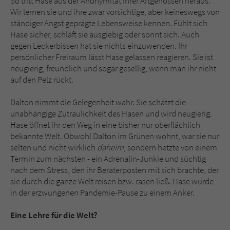
So tritt Hase aus der Anonymität ihrer Artgenossen heraus.
Wir lernen sie und ihre zwar vorsichtige, aber keineswegs von
ständiger Angst geprägte Lebensweise kennen. Fühlt sich
Hase sicher, schläft sie ausgiebig oder sonnt sich. Auch
gegen Leckerbissen hat sie nichts einzuwenden. Ihr
persönlicher Freiraum lässt Hase gelassen reagieren. Sie ist
neugierig, freundlich und sogar gesellig, wenn man ihr nicht
auf den Pelz rückt.
Dalton nimmt die Gelegenheit wahr. Sie schätzt die
unabhängige Zutraulichkeit des Hasen und wird neugierig.
Hase öffnet ihr den Weg in eine bisher nur oberflächlich
bekannte Welt. Obwohl Dalton im Grünen wohnt, war sie nur
selten und nicht wirklich
daheim
, sondern hetzte von einem
Termin zum nächsten - ein Adrenalin-Junkie und süchtig
nach dem Stress, den ihr Beraterposten mit sich brachte, der
sie durch die ganze Welt reisen bzw. rasen ließ. Hase wurde
in der erzwungenen Pandemie-Pause zu einem Anker.
Eine Lehre für die Welt?