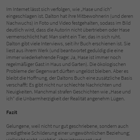
Im Internet lässt sich verfolgen, wie „Hase und ich“
eingeschlagen ist. Dalton hat ihre Mitbewohnerin (und deren
Nachwuchs) in Foto und Video festgehalten, sodass im Bild
deutlich wird, dass die Autorin nicht übertrieben oder Hase
vermenschlicht hat: Man sieht ein Tier, das in sich ruht.
Dalton gibt viele Interviews, seit ihr Buch erschienen ist. Sie
liest aus ihrem Werk (und beantwortet geduldig die eine
immer wiederkehrende Frage: Ja, Hase ist immer noch
regelmäßiger Gast in Haus und Garten). Die ökologischen
Probleme der Gegenwart dürften ungelöst bleiben. Aber es
bleibt die Hoffnung, der Daltons Buch eine zusätzliche Basis
verschafft: Es gibt nicht nur schlechte Nachrichten und
Neuigkeiten. Manchmal strafen Geschichten wie „Hase und
ich“ die Unbarmherzigkeit der Realität angenehm Lügen.
Fazit
Gelungene, weil nicht nur gut geschriebene, sondern auch
predigtfreie Schilderung einer ungewöhnlichen Beziehung;
vielleicht nicht ‚wichtig‘, aber interessant und