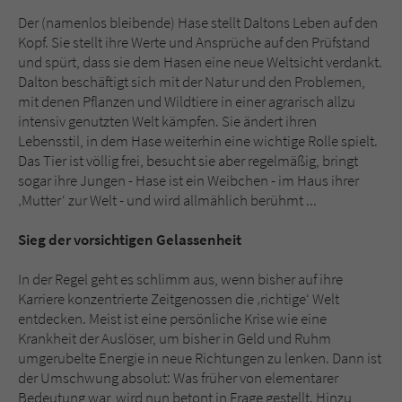
Der (namenlos bleibende) Hase stellt Daltons Leben auf den
Kopf. Sie stellt ihre Werte und Ansprüche auf den Prüfstand
und spürt, dass sie dem Hasen eine neue Weltsicht verdankt.
Dalton beschäftigt sich mit der Natur und den Problemen,
mit denen Pflanzen und Wildtiere in einer agrarisch allzu
intensiv genutzten Welt kämpfen. Sie ändert ihren
Lebensstil, in dem Hase weiterhin eine wichtige Rolle spielt.
Das Tier ist völlig frei, besucht sie aber regelmäßig, bringt
sogar ihre Jungen - Hase ist ein Weibchen - im Haus ihrer
‚Mutter‘ zur Welt - und wird allmählich berühmt ...
Sieg der vorsichtigen Gelassenheit
In der Regel geht es schlimm aus, wenn bisher auf ihre
Karriere konzentrierte Zeitgenossen die ‚richtige‘ Welt
entdecken. Meist ist eine persönliche Krise wie eine
Krankheit der Auslöser, um bisher in Geld und Ruhm
umgerubelte Energie in neue Richtungen zu lenken. Dann ist
der Umschwung absolut: Was früher von elementarer
Bedeutung war, wird nun betont in Frage gestellt. Hinzu