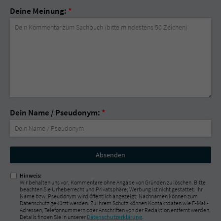
Deine Meinung:
*
Dein Name / Pseudonym:
*
Nicht
ausfüllen!
Hinweis:
Wir behalten uns vor, Kommentare ohne Angabe von Gründen zu löschen. Bitte
beachten Sie Urheberrecht und Privatsphäre; Werbung ist nicht gestattet. Ihr
Name bzw. Pseudonym wird öffentlich angezeigt; Nachnamen können zum
Datenschutz gekürzt werden. Zu Ihrem Schutz können Kontaktdaten wie E-Mail-
Adressen, Telefonnummern oder Anschriften von der Redaktion entfernt werden.
Details finden Sie in unserer
Datenschutzerklärung
.