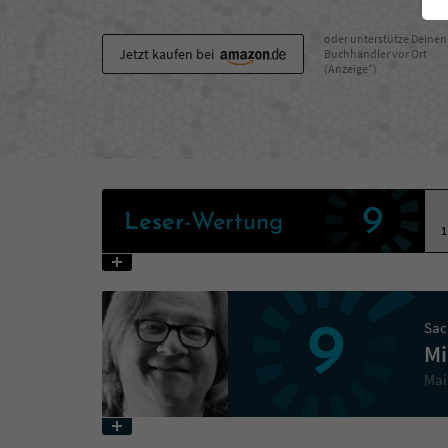
oder unterstütze Deinen
Jetzt kaufen bei
Buchhändler vor Ort
(Anzeige*)
9
Leser
-Wertung
1
Sac
9
Mi
Mai