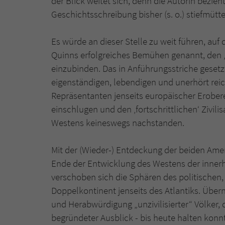
der Blick weitet sich, denn die Autorin bezieh
Geschichtsschreibung bisher (s. o.) stiefmütt
Es würde an dieser Stelle zu weit führen, auf
Quinns erfolgreiches Bemühen genannt, den „d
einzubinden. Das in Anführungsstriche gesetz
eigenständigen, lebendigen und unerhört reic
Repräsentanten jenseits europäischer Erobe
einschlugen und den ‚fortschrittlichen‘ Zivil
Westens keineswegs nachstanden.
Mit der (Wieder-) Entdeckung der beiden Amer
Ende der Entwicklung des Westens der inner
verschoben sich die Sphären des politischen,
Doppelkontinent jenseits des Atlantiks. Übe
und Herabwürdigung „unzivilisierter“ Völker, 
begründeter Ausblick - bis heute halten konn