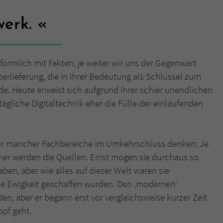
werk.
Name
tx_pwcomments_ahash
Anbieter
Literatur-Couch Medien GmbH & Co. KG
förmlich mit Fakten, je weiter wir uns der Gegenwart
Laufzeit
1 Jahr
berlieferung, die in ihrer Bedeutung als Schlüssel zum
de. Heute erweist sich aufgrund ihrer schier unendlichen
Zweck
Cookie für Kommentare einzelner Buchtitel
tägliche Digitaltechnik eher die Fülle der einlaufenden
Name
fe_typo_user
er mancher Fachbereiche im Umkehrschluss denken: Je
Anbieter
Literatur-Couch Medien GmbH & Co. KG
cher werden die Quellen. Einst mögen sie durchaus so
aben, aber wie alles auf dieser Welt waren sie
Laufzeit
Session
 die Ewigkeit geschaffen wurden. Den ‚modernen‘
Dieses Cookie gewährleistet die Kommunikation der
n, aber er begann erst vor vergleichsweise kurzer Zeit
Webseite mit dem Benutzer. Es wird benötigt um z. B.
Zweck
opf geht.
den Sicherheitscode des Kontaktformulars zu