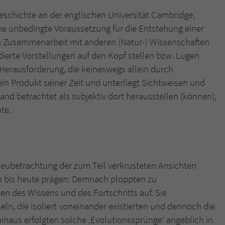
überprüfen.
eschichte an der englischen Universität Cambridge,
eine unbedingte Voraussetzung für die Entstehung einer
n Zusammenarbeit mit anderen (Natur-) Wissenschaften
adierte Vorstellungen auf den Kopf stellen bzw. Lügen
e Herausforderung, die keineswegs allein durch
ein Produkt seiner Zeit und unterliegt Sichtweisen und
tand betrachtet als subjektiv dort herausstellen (können),
te.
e Neubetrachtung der zum Teil verkrusteten Ansichten
hte bis heute prägen: Demnach ploppten zu
en des Wissens und des Fortschritts auf. Sie
eln, die isoliert voneinander existierten und dennoch die
 hinaus erfolgten solche ‚Evolutionssprünge‘ angeblich in