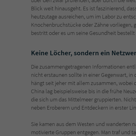
über den zwar prüfenden, aber durch die wei
Blick weit hinausgeht. Es ist faszinierend, d
heutzutage ausreichen, um im Labor zu ents
Knochenbruchstücke oder Zähne vorliegen, ge
bestritt oder es um seine Gesundheit bestell
Keine Löcher, sondern ein Netzwe
Die zusammengetragenen Informationen entlarv
nicht erstaunen sollte in einer Gegenwart, in
hängt seit jeher mit allem zusammen, wobei 
China lag beispielsweise bis in die frühe Neuz
die sich um das Mittelmeer gruppierten. Nicht
neben Eroberern und Entdeckern in erster Lini
Sie kamen aus dem Westen und wanderten nac
motivierte Gruppen entgegen. Man traf und t