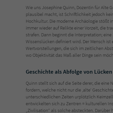
Wie uns Josephine Quinn, Dozentin für Alte G
plausibel macht, ist Schriftlichkeit jedoch k
Hochkultur. Die moderne Archäologie stößt i
immer wieder auf Relikte einer Vorzeit, die tr
strafen. Dann beginnt die Interpretation; ein
Wissenslücken definiert wird. Der Mensch ist 
Wertvorstellungen, die sich im zeitlichen Abs
wo Objektivität das Maß aller Dinge sein möch
Geschichte als Abfolge von Lücken
Quinn stellt sich auf die Seite derer, die ein
fordern, welche nicht nur die ‚alte‘ Geschic
unterschiedlichen Zeiten urplötzlich Keimzell
entwickelten sich zu Zentren = kulturellen Ins
„Zivilisation“ als solche absteckten. Darüber