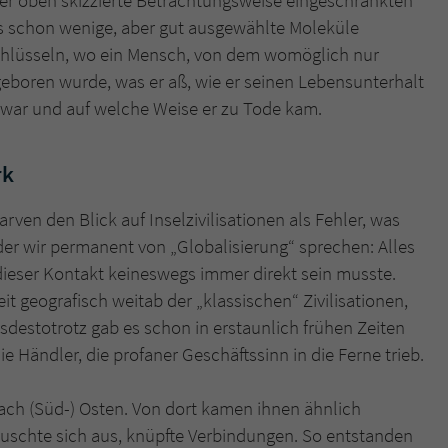
ter oben skizzierte Betrachtungsweise eingeschränkten
ass schon wenige, aber gut ausgewählte Moleküle
chlüsseln, wo ein Mensch, von dem womöglich nur
boren wurde, was er aß, wie er seinen Lebensunterhalt
t war und auf welche Weise er zu Tode kam.
rk
en den Blick auf Inselzivilisationen als Fehler, was
 der wir permanent von „Globalisierung“ sprechen: Alles
dieser Kontakt keineswegs immer direkt sein musste.
eit geografisch weitab der „klassischen“ Zivilisationen,
sdestotrotz gab es schon in erstaunlich frühen Zeiten
e Händler, die profaner Geschäftssinn in die Ferne trieb.
h (Süd-) Osten. Von dort kamen ihnen ähnlich
auschte sich aus, knüpfte Verbindungen. So entstanden