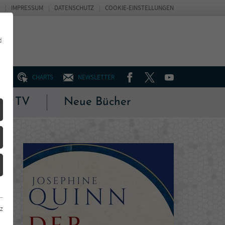
IMPRESSUM
DATENSCHUTZ
COOKIE-EINSTELLUNGEN
d
FACEBOOK
TWITTER
YOUTUBE
UM
CHARTS
NEWSLETTER
 & TV
Neue Bücher
z