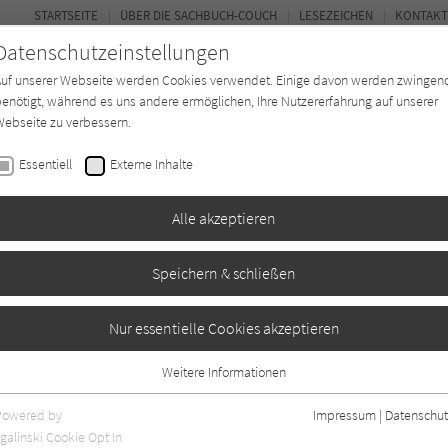
STARTSEITE
ÜBER DIE SACHBUCH-COUCH
LESEZEICHEN
KONTAKT
Datenschutzeinstellungen
Auf unserer Webseite werden Cookies verwendet. Einige davon werden zwingen
enötigt, während es uns andere ermöglichen, Ihre Nutzererfahrung auf unserer
ebseite zu verbessern.
FOR
Essentiell
Externe Inhalte
*in
Verlage
Magazin
Kino
Alle akzeptieren
Speichern & schließen
 Erfindung der
Nur essentielle Cookies akzeptieren
Weitere Informationen
Essentiell
Essentielle Cookies werden für grundlegende Funktionen der Webseite
Powered by
Impressum
|
Datenschut
benötigt. Dadurch ist gewährleistet, dass die Webseite einwandfrei
galinski Cookie Opt In