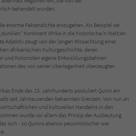
t abermals Regionen ein, die von der
erlich behandelt wurden.
 die enorme Faktendichte einzugehen. Als Beispiel sei
unklen“ Kontinent Afrika in die historische/n Welt/en
te Adjektiv zeugt von der langen Missachtung einer
hen afrikanischen Kulturgeschichte, deren
rer und Kolonisten eigene Entwicklungsbahnen
isationen des von seiner Überlegenheit überzeugten
ikas Ende des 15. Jahrhunderts postuliert Quinn ein
halb seit Jahrtausenden bekannten Grenzen. Von nun an
 wirtschaftlichen und kulturellen Handelns in den
rnommen wurde vor allem das Prinzip der Ausbeutung
das sich - so Quinns ebenso pessimistischer wie
te.