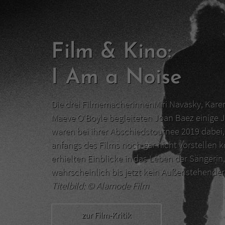
Film & Kino:
I Am a Noise
Die drei FilmemacherinnenMiri Navasky, Kar
Maeve O‘Boyle begleiteten Joan Baez einige J
waren bei ihrer Abschiedstournee 2019 dabei, 
anfangs des Films noch gar nicht vorstellen 
erhielten Einblicke in das Leben der Sängerin,
wahrscheinlich bis jetzt kein Außenstehend
Titelbild: ©
Alamode Film
zur Film-Kritik