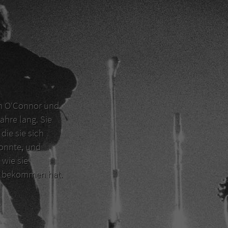
en O‘Connor und
ahre lang. Sie
die sie sich
konnte, und
 wie sie
er bekommen hat.