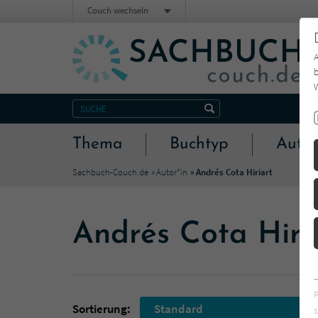
Couch wechseln
b
W
Thema
Buchtyp
Autor
Sachbuch-Couch.de
Autor*in
Andrés Cota Hiriart
Andrés Cota Hiri
Sortierung:
Standard
s