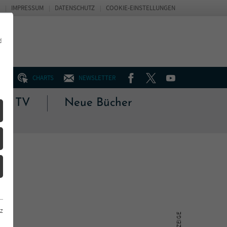
IMPRESSUM
DATENSCHUTZ
COOKIE-EINSTELLUNGEN
d
FACEBOOK
TWITTER
YOUTUBE
UM
CHARTS
NEWSLETTER
 & TV
Neue Bücher
z