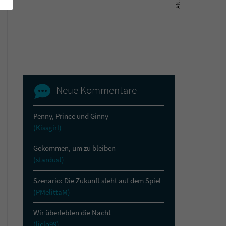
Neue Kommentare
Penny, Prince und Ginny
(Kissgirl)
Gekommen, um zu bleiben
(stardust)
Szenario: Die Zukunft steht auf dem Spiel
(PMelittaM)
Wir überlebten die Nacht
(lielo99)