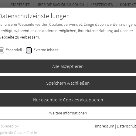
STARTSEITE
ÜBER DIE SACHBUCH-COUCH
LESEZEICHEN
KONTAKT
Datenschutzeinstellungen
Auf unserer Webseite werden Cookies verwendet. Einige davon werden zwingen
enötigt, während es uns andere ermöglichen, Ihre Nutzererfahrung auf unserer
ebseite zu verbessern.
FOR
Essentiell
Externe Inhalte
*in
Verlage
Magazin
Kino
Alle akzeptieren
Speichern & schließen
art
Nur essentielle Cookies akzeptieren
Weitere Informationen
Essentiell
Essentielle Cookies werden für grundlegende Funktionen der Webseite
Powered by
Impressum
|
Datenschut
benötigt. Dadurch ist gewährleistet, dass die Webseite einwandfrei
nur rezensierte Titel anzeigen
galinski Cookie Opt In