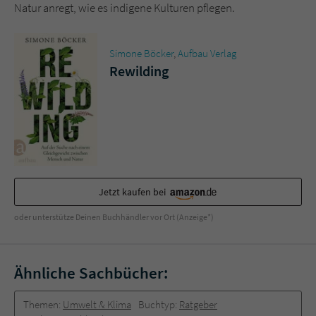
Sicherheitscode des Kontaktformulars zu
Natur anregt, wie es indigene Kulturen pflegen.
überprüfen.
Simone Böcker
,
Aufbau Verlag
Rewilding
Jetzt kaufen bei
oder unterstütze Deinen Buchhändler vor Ort (Anzeige*)
Ähnliche Sachbücher:
Themen:
Umwelt & Klima
Buchtyp:
Ratgeber