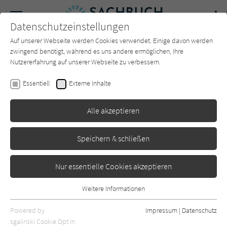
Navigation
Datenschutzeinstellungen
Couch
wechse
Auf unserer Webseite werden Cookies verwendet. Einige davon werden
Forum
Charts
Newsletter
SUCHE
zwingend benötigt, während es uns andere ermöglichen, Ihre
Nutzererfahrung auf unserer Webseite zu verbessern.
Simone Böcker
Essentiell
Externe Inhalte
Rewilding
Alle akzeptieren
Aufbau Verlag
Erschienen: März 2023
0
Speichern & schließen
Nur essentielle Cookies akzeptieren
Weitere Informationen
Essentiell
Essentielle Cookies werden für grundlegende Funktionen der
Powered by
Impressum
|
Datenschutz
Webseite benötigt. Dadurch ist gewährleistet, dass die Webseite
sgalinski Cookie Opt In