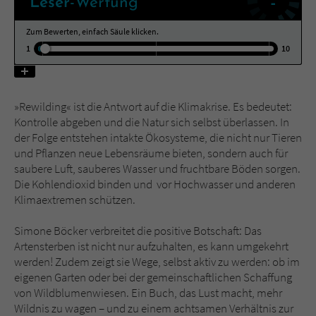
-
Leser
-Wertung
Zum Bewerten, einfach Säule klicken.
Name
tx_pwcomments_ahash
1
10
Anbieter
Literatur-Couch Medien GmbH & Co. KG
Laufzeit
1 Jahr
»Rewilding« ist die Antwort auf die Klimakrise. Es bedeutet:
Kontrolle abgeben und die Natur sich selbst überlassen. In
Zweck
Cookie für Kommentare einzelner Buchtitel
der Folge entstehen intakte Ökosysteme, die nicht nur Tieren
und Pflanzen neue Lebensräume bieten, sondern auch für
saubere Luft, sauberes Wasser und fruchtbare Böden sorgen.
Name
fe_typo_user
Die Kohlendioxid binden und vor Hochwasser und anderen
Klimaextremen schützen.
Anbieter
Literatur-Couch Medien GmbH & Co. KG
Simone Böcker verbreitet die positive Botschaft: Das
Laufzeit
Session
Artensterben ist nicht nur aufzuhalten, es kann umgekehrt
werden! Zudem zeigt sie Wege, selbst aktiv zu werden: ob im
Dieses Cookie gewährleistet die
eigenen Garten oder bei der gemeinschaftlichen Schaffung
Kommunikation der Webseite mit dem
von Wildblumenwiesen. Ein Buch, das Lust macht, mehr
Zweck
Benutzer. Es wird benötigt um z. B. den
Wildnis zu wagen – und zu einem achtsamen Verhältnis zur