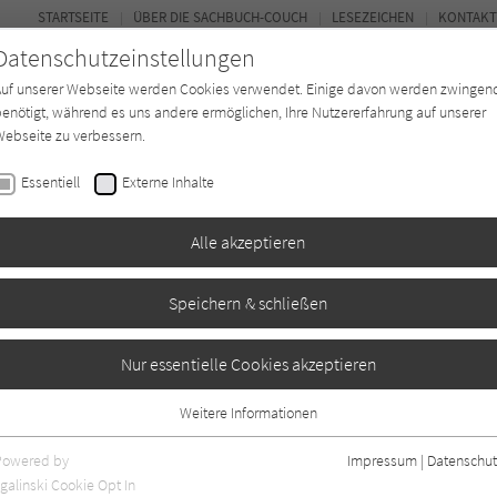
STARTSEITE
ÜBER DIE SACHBUCH-COUCH
LESEZEICHEN
KONTAKT
Datenschutzeinstellungen
Auf unserer Webseite werden Cookies verwendet. Einige davon werden zwingen
enötigt, während es uns andere ermöglichen, Ihre Nutzererfahrung auf unserer
ebseite zu verbessern.
FOR
Essentiell
Externe Inhalte
*in
Verlage
Magazin
Kino
Alle akzeptieren
Speichern & schließen
eane
Nur essentielle Cookies akzeptieren
Weitere Informationen
Essentiell
Essentielle Cookies werden für grundlegende Funktionen der Webseite
Powered by
Impressum
|
Datenschut
benötigt. Dadurch ist gewährleistet, dass die Webseite einwandfrei
galinski Cookie Opt In