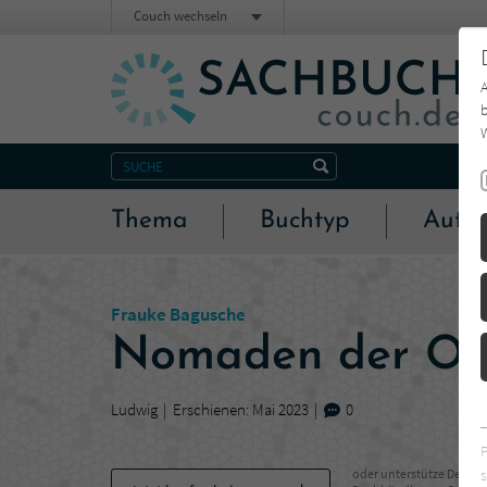
Couch wechseln
b
W
Thema
Buchtyp
Autor
Frauke Bagusche
Nomaden der Oz
Ludwig
Erschienen: Mai 2023
0
s
oder unterstütze Deinen