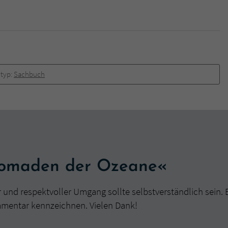
überprüfen.
typ:
Sachbuch
Nomaden der Ozeane«
r und respektvoller Umgang sollte selbstverständlich sein. 
mmentar kennzeichnen. Vielen Dank!