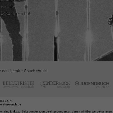
 wie sie
er bekommen hat.
der Literatur-Couch vorbei:
H & Co. KG
eratur-couch.de
en sind Links zur Seite von Amazon.de eingebunden, an denen wir über Werbekosteners