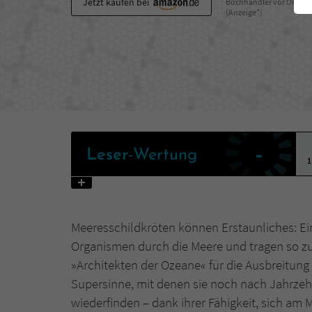
Jetzt kaufen bei
Buchhändler vor Ort
(Anzeige*)
-
Leser
-Wertung
1
Meeresschildkröten können Erstaunliches: Ein
Organismen durch die Meere und tragen so zu
»Architekten der Ozeane« für die Ausbreitung 
Supersinne, mit denen sie noch nach Jahrzeh
wiederfinden – dank ihrer Fähigkeit, sich am 