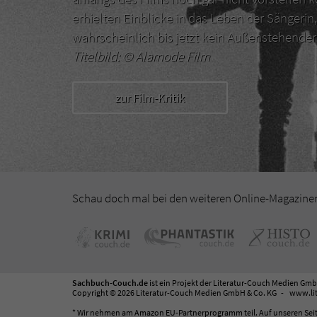
erhielten Einblicke in das Leben der Sängerin,
wahrscheinlich bis jetzt kein Außenstehend
Titelbild: ©
Alamode Film
zur Film-Kritik
Schau doch mal bei den weiteren Online-Magazinen 
Sachbuch-Couch.de
ist ein Projekt der
Literatur-Couch Medien Gmb
Copyright © 2026 Literatur-Couch Medien GmbH & Co. KG
www.lit
* Wir nehmen am Amazon EU-Partnerprogramm teil. Auf unseren Seit