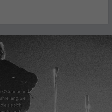
en O‘Connor und
ahre lang. Sie
die sie sich
konnte, und