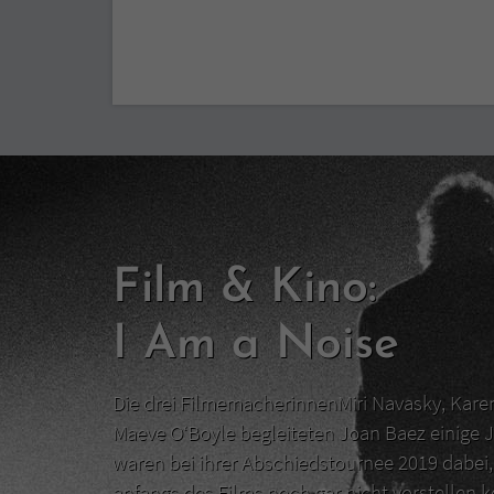
Film & Kino:
I Am a Noise
Die drei FilmemacherinnenMiri Navasky, Kar
Maeve O‘Boyle begleiteten Joan Baez einige J
waren bei ihrer Abschiedstournee 2019 dabei, 
anfangs des Films noch gar nicht vorstellen 