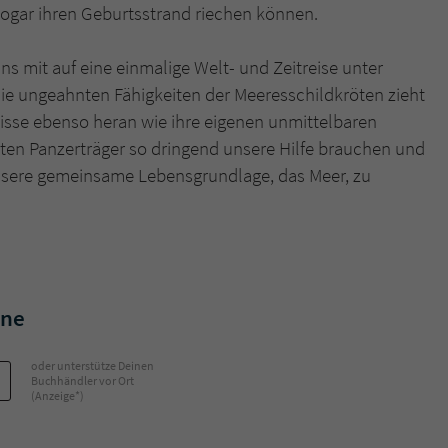
sogar ihren Geburtsstrand riechen können.
Name
tx_pwcomments_ahash
 mit auf eine einmalige Welt- und Zeitreise unter
die ungeahnten Fähigkeiten der Meeresschildkröten zieht
Anbieter
Literatur-Couch Medien GmbH & Co. KG
isse ebenso heran wie ihre eigenen unmittelbaren
Laufzeit
1 Jahr
bten Panzerträger so dringend unsere Hilfe brauchen und
 unsere gemeinsame Lebensgrundlage, das Meer, zu
Zweck
Cookie für Kommentare einzelner Buchtitel
Name
fe_typo_user
Anbieter
Literatur-Couch Medien GmbH & Co. KG
ane
Laufzeit
Session
oder unterstütze Deinen
Buchhändler vor Ort
Dieses Cookie gewährleistet die Kommunikation der
(Anzeige*)
Webseite mit dem Benutzer. Es wird benötigt um z. B.
Zweck
den Sicherheitscode des Kontaktformulars zu