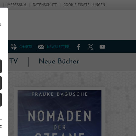
IMPRESSUM
DATENSCHUTZ
COOKIE-EINSTELLUNGEN
d
FACEBOOK
TWITTER
YOUTUBE
UM
CHARTS
NEWSLETTER
 & TV
Neue Bücher
z