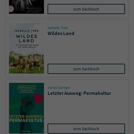
zum Sachbuch
Name
tx_pwcomments_ahash
Isabella Tree
Anbieter
Literatur-Couch Medien GmbH & Co. KG
Wildes Land
Laufzeit
1 Jahr
Zweck
Cookie für Kommentare einzelner Buchtitel
zum Sachbuch
Name
fe_typo_user
Jonas Gampe
Anbieter
Literatur-Couch Medien GmbH & Co. KG
Letzter Ausweg: Permakultur
Laufzeit
Session
Dieses Cookie gewährleistet die
Kommunikation der Webseite mit dem
zum Sachbuch
Zweck
Benutzer. Es wird benötigt um z. B. den