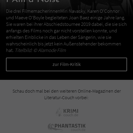
Die drei FilmemacherinnenMiri Navasky, Karen O‘Connor
und Maeve O‘Boyle begleiteten Joan Baez einige Jahre lang.
Sie waren bei ihrer Abschiedstournee 2019 dabei, die sie sich
anfangs des Films noch gar nicht vorstellen konnte, und
erhielten Einblicke in das Leben der Sängerin, wie sie
wahrscheinlich bis jetzt kein Außenstehender bekommen
hat.
Titelbild: ©
Alamode Film
zur Film-Kritik
Schau doch mal bei den weiteren Online-Magazinen der
Literatur-Couch vorbei: