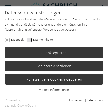
Navigation
Datenschutzeinstellungen
Couch
wechse
Auf unserer Webseite werden Cookies verwendet. Einige davon werden
Forum
Charts
Newsletter
SUCHE
zwingend benötigt, während es uns andere ermöglichen, Ihre
Nutzererfahrung auf unserer Webseite zu verbessern.
Sachbuch-Couch.de
Magazin
Rückblick
05 2022
Essentiell
Externe Inhalte
05 | 2022
Alle akzeptieren
Das war der Mai auf Sachbuch-Couch.de - alle Rezensionen,
Artikel und Beiträge.
Speichern & schließen
Nur essentielle Cookies akzeptieren
Rezensionen im Mai 2022
Weitere Informationen
Essentiell
Dirk Steffens
Projekt Zukunft
Essentielle Cookies werden für grundlegende Funktionen der
Powered by
Impressum
|
Datenschutz
Webseite benötigt. Dadurch ist gewährleistet, dass die Webseite
sgalinski Cookie Opt In