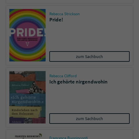
Sicherheitscode des Kontaktformulars zu
überprüfen.
Rebecca Strickson
Pride!
zum Sachbuch
Rebecca Clifford
Ich gehörte nirgendwohin
zum Sachbuch
Francesca Buoninconti