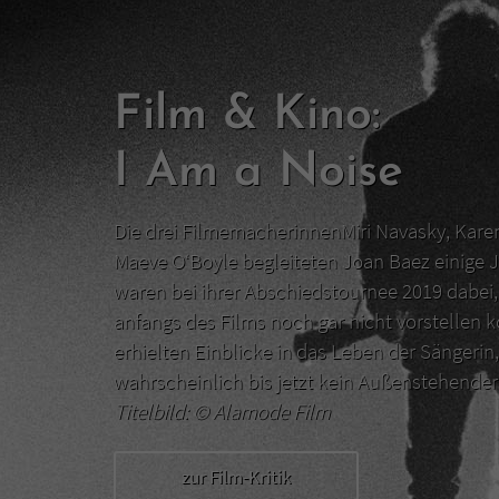
Film & Kino:
I Am a Noise
Die drei FilmemacherinnenMiri Navasky, Kar
Maeve O‘Boyle begleiteten Joan Baez einige J
waren bei ihrer Abschiedstournee 2019 dabei, 
anfangs des Films noch gar nicht vorstellen 
erhielten Einblicke in das Leben der Sängerin,
wahrscheinlich bis jetzt kein Außenstehend
Titelbild: ©
Alamode Film
zur Film-Kritik