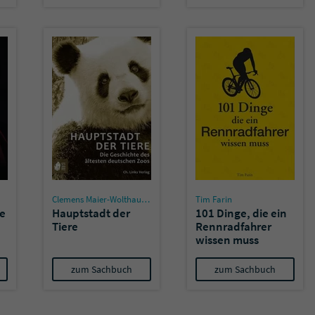
Name
tx_pwcomments_ahash
Anbieter
Literatur-Couch Medien GmbH & Co. KG
Laufzeit
1 Jahr
Zweck
Cookie für Kommentare einzelner Buchtitel
Name
fe_typo_user
Clemens Maier-Wolthausen
Tim Farin
Anbieter
Literatur-Couch Medien GmbH & Co. KG
ge
Hauptstadt der
101 Dinge, die ein
Tiere
Rennradfahrer
wissen muss
Laufzeit
Session
zum Sachbuch
zum Sachbuch
Dieses Cookie gewährleistet die Kommunikation der
Webseite mit dem Benutzer. Es wird benötigt um z. B.
Zweck
den Sicherheitscode des Kontaktformulars zu