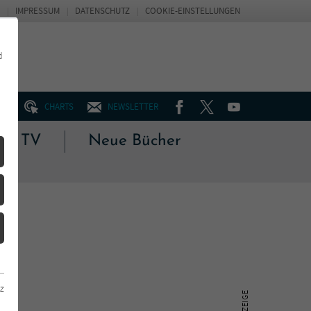
IMPRESSUM
DATENSCHUTZ
COOKIE-EINSTELLUNGEN
d
FACEBOOK
TWITTER
YOUTUBE
UM
CHARTS
NEWSLETTER
 & TV
Neue Bücher
z