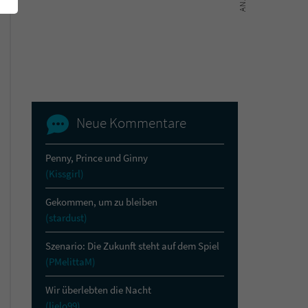
Neue Kommentare
Penny, Prince und Ginny
(Kissgirl)
Gekommen, um zu bleiben
(stardust)
Szenario: Die Zukunft steht auf dem Spiel
(PMelittaM)
Wir überlebten die Nacht
(lielo99)