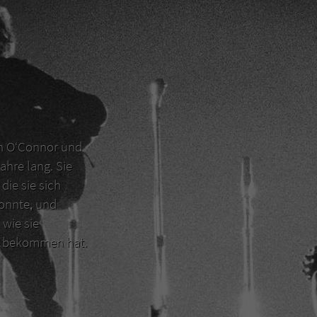
en O‘Connor und
ahre lang. Sie
die sie sich
konnte, und
 wie sie
er bekommen hat.