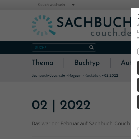
Couch wechseln
b
W
Thema
Buchtyp
Autor
Sachbuch-Couch.de
Magazin
Rückblick
02 2022
02 | 2022
Das war der Februar auf Sachbuch-Couch.de - 
s