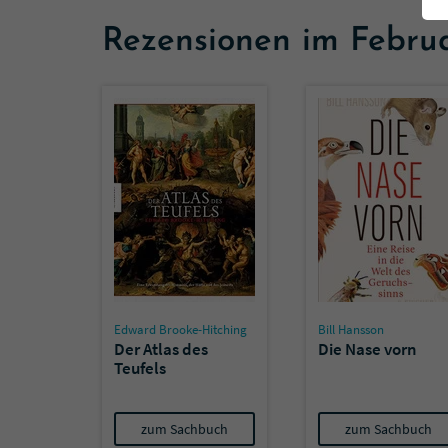
Rezensionen im Febru
Edward Brooke-Hitching
Bill Hansson
Der Atlas des
Die Nase vorn
Teufels
zum Sachbuch
zum Sachbuch