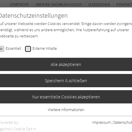
STARTSEITE
ÜBER DIE SACHBUCH-COUCH
LESEZEICHEN
KONTAKT
Datenschutzeinstellungen
Auf unserer Webseite werden Cookies verwendet. Einige davon werden zwingen
enötigt, während es uns andere ermöglichen, Ihre Nutzererfahrung auf unserer
ebseite zu verbessern.
FOR
Essentiell
Externe Inhalte
*in
Verlage
Magazin
Kino
Alle akzeptieren
Speichern & schließen
Nur essentielle Cookies akzeptieren
Weitere Informationen
Essentiell
alle Rezensionen, Artikel und Beiträge.
Essentielle Cookies werden für grundlegende Funktionen der Webseite
Powered by
Impressum
|
Datenschut
benötigt. Dadurch ist gewährleistet, dass die Webseite einwandfrei
galinski Cookie Opt In