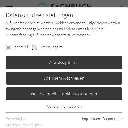
Navigation
Datenschutzeinstellungen
Couch
wechse
Auf unserer Webseite werden Cookies verwendet. Einige davon werden
Forum
Charts
Newsletter
SUCHE
zwingend benötigt, während es uns andere ermöglichen, Ihre
Nutzererfahrung auf unserer Webseite zu verbessern.
Tim Farin
Essentiell
Externe Inhalte
101 Dinge, die ein
Alle akzeptieren
Rennradfahrer wissen muss
Bruckmann
Erschienen: Dezember 2021
1
Speichern & schließen
Nur essentielle Cookies akzeptieren
Weitere Informationen
Essentiell
Essentielle Cookies werden für grundlegende Funktionen der
Powered by
Impressum
|
Datenschutz
Webseite benötigt. Dadurch ist gewährleistet, dass die Webseite
sgalinski Cookie Opt In