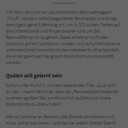
Sicherheitscode des Kontaktformulars zu
überprüfen.
Tim Farin ist nicht nur Journalist beim Rennradmagazin
„TOUR“, sondern selbst begeisterter Rennradler und bringt
damit genügend Erfahrung mit, um in 101 kurzen Texten auf
alles Interessante und Wissenswerte rund um das
Rennradfahren einzugehen. Dabei erhebt er nicht den
Anspruch auf ein Sachbuch, sondern will auf unterhaltsame
und manchmal ironische Art das Interesse für eine Sportart,
die einen gewissen Hang zum Masochismus voraussetzt,
wecken.
Quälen will gelernt sein
Schon unter Punkt 1, mit dem passenden Titel „Quäl dich,
du Sau“, macht Farin klar, dass der „Rennradsport bedeutet
zu einem großen Teil, kontinuierlich äußere und innere
Widerstände zu überwinden“.
Wer im Sommer an Rennen oder Brevets teilnehmen will,
muss vorher trainieren – und das bei jedem Wetter! Damit