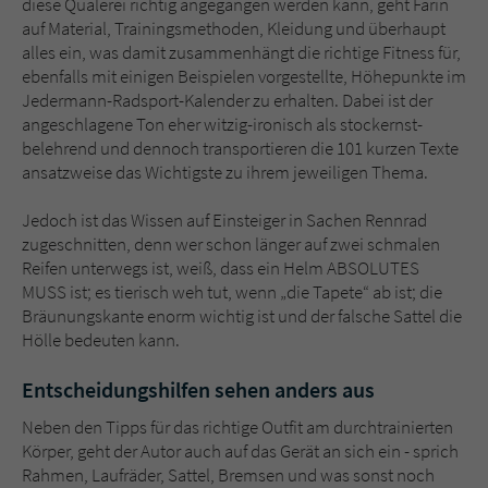
diese Quälerei richtig angegangen werden kann, geht Farin
auf Material, Trainingsmethoden, Kleidung und überhaupt
alles ein, was damit zusammenhängt die richtige Fitness für,
ebenfalls mit einigen Beispielen vorgestellte, Höhepunkte im
Jedermann-Radsport-Kalender zu erhalten. Dabei ist der
angeschlagene Ton eher witzig-ironisch als stockernst-
belehrend und dennoch transportieren die 101 kurzen Texte
ansatzweise das Wichtigste zu ihrem jeweiligen Thema.
Jedoch ist das Wissen auf Einsteiger in Sachen Rennrad
zugeschnitten, denn wer schon länger auf zwei schmalen
Reifen unterwegs ist, weiß, dass ein Helm ABSOLUTES
MUSS ist; es tierisch weh tut, wenn „die Tapete“ ab ist; die
Bräunungskante enorm wichtig ist und der falsche Sattel die
Hölle bedeuten kann.
Entscheidungshilfen sehen anders aus
Neben den Tipps für das richtige Outfit am durchtrainierten
Körper, geht der Autor auch auf das Gerät an sich ein - sprich
Rahmen, Laufräder, Sattel, Bremsen und was sonst noch