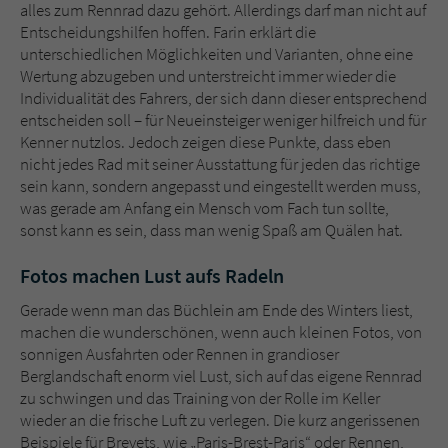
alles zum Rennrad dazu gehört. Allerdings darf man nicht auf
Entscheidungshilfen hoffen. Farin erklärt die
unterschiedlichen Möglichkeiten und Varianten, ohne eine
Wertung abzugeben und unterstreicht immer wieder die
Individualität des Fahrers, der sich dann dieser entsprechend
entscheiden soll – für Neueinsteiger weniger hilfreich und für
Kenner nutzlos. Jedoch zeigen diese Punkte, dass eben
nicht jedes Rad mit seiner Ausstattung für jeden das richtige
sein kann, sondern angepasst und eingestellt werden muss,
was gerade am Anfang ein Mensch vom Fach tun sollte,
sonst kann es sein, dass man wenig Spaß am Quälen hat.
Fotos machen Lust aufs Radeln
Gerade wenn man das Büchlein am Ende des Winters liest,
machen die wunderschönen, wenn auch kleinen Fotos, von
sonnigen Ausfahrten oder Rennen in grandioser
Berglandschaft enorm viel Lust, sich auf das eigene Rennrad
zu schwingen und das Training von der Rolle im Keller
wieder an die frische Luft zu verlegen. Die kurz angerissenen
Beispiele für Brevets, wie „Paris-Brest-Paris“ oder Rennen,