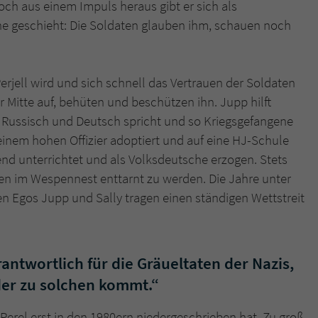
überprüfen.
doch aus einem Impuls heraus gibt er sich als
e geschieht: Die Soldaten glauben ihm, schauen noch
Perjell wird und sich schnell das Vertrauen der Soldaten
 Mitte auf, behüten und beschützen ihn. Jupp hilft
kt Russisch und Deutsch spricht und so Kriegsgefangene
einem hohen Offizier adoptiert und auf eine HJ-Schule
end unterrichtet und als Volksdeutsche erzogen. Stets
ten im Wespennest enttarnt zu werden. Die Jahre unter
n Egos Jupp und Sally tragen einen ständigen Wettstreit
antwortlich für die Gräueltaten der Nazis,
eder zu solchen kommt.“
 Perel erst in den 1980ern niedergeschrieben hat. Zu groß