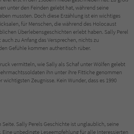
tten unter den Feinden gelebt hat, während seine
ben mussten. Doch diese Erzählung ist ein wichtiges
hicksalen, für Menschen, die während des Holocaust
blichen Überlebensgeschichten erlebt haben. Sally Perel
ht auch zu Anfang das Versprechen, nichts zu
nden Gefühle kommen authentisch rüber.
ruck vermitteln, wie Sally als Schaf unter Wölfen gelebt
 Wehrmachtssoldaten ihn unter ihre Fittiche genommen
r wichtigsten Zeugnisse. Kein Wunder, dass es 1990
 Seite. Sally Perels Geschichte ist unglaublich, seine
 Eine unbedingte Leseempfehlung für alle Interessierten