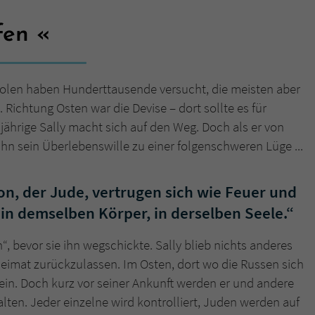
lfen
Name
tx_pwcomments_ahash
Anbieter
Literatur-Couch Medien GmbH & Co. KG
Polen haben Hunderttausende versucht, die meisten aber
Laufzeit
1 Jahr
Richtung Osten war die Devise – dort sollte es für
jährige Sally macht sich auf den Weg. Doch als er von
Zweck
Cookie für Kommentare einzelner Buchtitel
hn sein Überlebenswille zu einer folgenschweren Lüge ...
Name
fe_typo_user
on, der Jude, vertrugen sich wie Feuer und
Anbieter
Literatur-Couch Medien GmbH & Co. KG
 in demselben Körper, in derselben Seele.“
Laufzeit
Session
n“, bevor sie ihn wegschickte. Sally blieb nichts anderes
e Heimat zurückzulassen. Im Osten, dort wo die Russen sich
Dieses Cookie gewährleistet die Kommunikation der
sein. Doch kurz vor seiner Ankunft werden er und andere
Webseite mit dem Benutzer. Es wird benötigt um z. B.
Zweck
ten. Jeder einzelne wird kontrolliert, Juden werden auf
den Sicherheitscode des Kontaktformulars zu