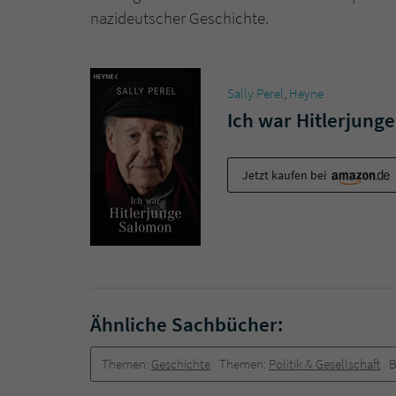
nazideutscher Geschichte.
Sally Perel
,
Heyne
Ich war Hitlerjung
Jetzt kaufen bei
Ähnliche Sachbücher:
Themen:
Geschichte
Themen:
Politik & Gesellschaft
B