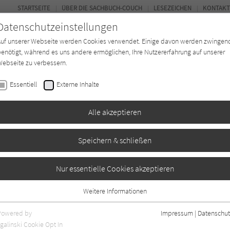
STARTSEITE
ÜBER DIE SACHBUCH-COUCH
LESEZEICHEN
KONTAKT
Datenschutzeinstellungen
Auf unserer Webseite werden Cookies verwendet. Einige davon werden zwingen
enötigt, während es uns andere ermöglichen, Ihre Nutzererfahrung auf unserer
ebseite zu verbessern.
FOR
Essentiell
Externe Inhalte
*in
Verlage
Magazin
Kino
Alle akzeptieren
Speichern & schließen
nge Salomon
Nur essentielle Cookies akzeptieren
Weitere Informationen
Essentiell
Essentielle Cookies werden für grundlegende Funktionen der Webseite
Powered by
Impressum
|
Datenschut
benötigt. Dadurch ist gewährleistet, dass die Webseite einwandfrei
galinski Cookie Opt In