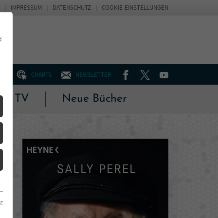
IMPRESSUM
DATENSCHUTZ
COOKIE-EINSTELLUNGEN
d
FACEBOOK
TWITTER
YOUTUBE
UM
CHARTS
NEWSLETTER
 & TV
Neue Bücher
z