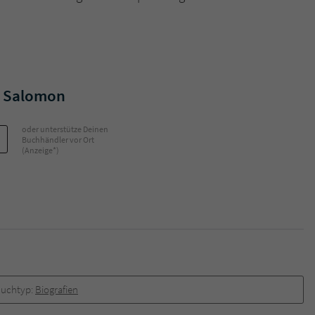
e Salomon
oder unterstütze Deinen
Buchhändler vor Ort
(Anzeige*)
uchtyp:
Biografien