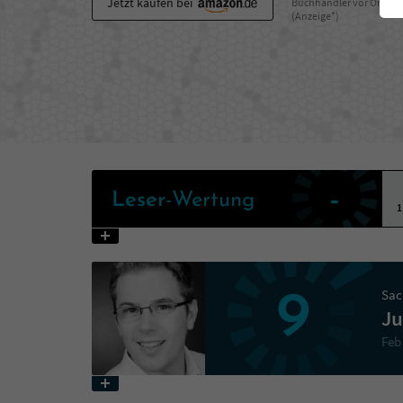
Jetzt kaufen bei
Buchhändler vor Ort
(Anzeige*)
-
Leser
-Wertung
1
Sac
9
Ju
Feb