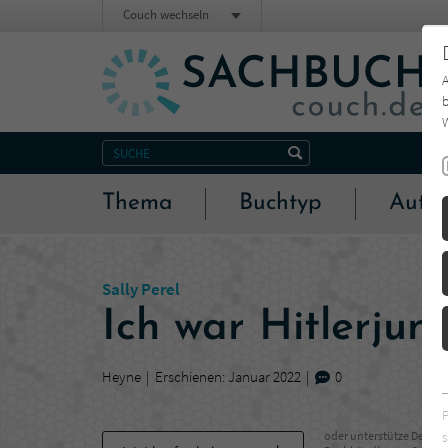
Couch wechseln
b
W
Thema
Buchtyp
Autor
Sally Perel
Ich war Hitlerju
Heyne
Erschienen: Januar 2022
0
s
oder unterstütze Deinen