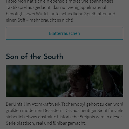
Paolo Mori hat sich ein ebenso simples wie spannendes
Taktikspiel ausgedacht, das nur wenig Spielmaterial
benötigt – zwei Würfel, unterschiedliche Spielblätter und
einen Stift – mehr braucht es nicht!
Blätterrauschen
Son of the South
Der Unfall im Atomkraftwerk Tschernobyl gehört zu den wohl
größten modernen Desastern. Das aus heutiger Sicht für viele
sicherlich etwas abstrakte historische Ereignis wird in dieser
Serie plastisch, real und fühlbar gemacht.