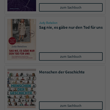
zum Sachbuch
Name
tx_pwcomments_ahash
Judy Batalion
Anbieter
Literatur-Couch Medien GmbH & Co. KG
Sag nie, es gäbe nur den Tod für uns
Laufzeit
1 Jahr
Zweck
Cookie für Kommentare einzelner Buchtitel
zum Sachbuch
Name
fe_typo_user
Menschen der Geschichte
Anbieter
Literatur-Couch Medien GmbH & Co. KG
Laufzeit
Session
Dieses Cookie gewährleistet die
Kommunikation der Webseite mit dem
zum Sachbuch
Zweck
Benutzer. Es wird benötigt um z. B. den