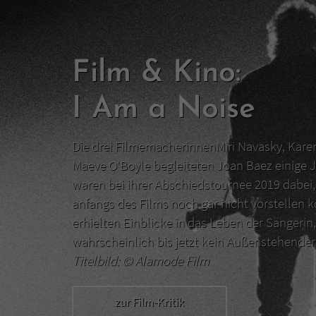
Film & Kino:
I Am a Noise
Die drei FilmemacherinnenMiri Navasky, Kar
Maeve O‘Boyle begleiteten Joan Baez einige J
waren bei ihrer Abschiedstournee 2019 dabei, 
anfangs des Films noch gar nicht vorstellen 
erhielten Einblicke in das Leben der Sängerin,
wahrscheinlich bis jetzt kein Außenstehend
Titelbild: ©
Alamode Film
zur Film-Kritik