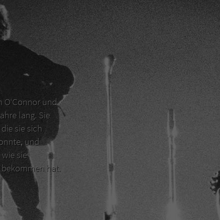
en O‘Connor und
ahre lang. Sie
die sie sich
konnte, und
 wie sie
er bekommen hat.