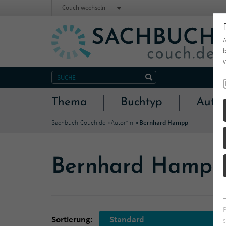
Couch wechseln
b
W
Thema
Buchtyp
Autor
Sachbuch-Couch.de
Autor*in
Bernhard Hampp
Bernhard Hampp
Sortierung:
Standard
s