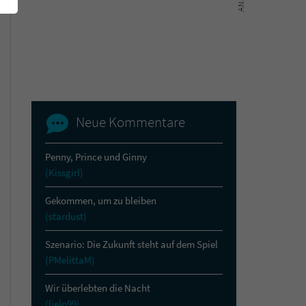
Neue Kommentare
Penny, Prince und Ginny
(Kissgirl)
Gekommen, um zu bleiben
(stardust)
Szenario: Die Zukunft steht auf dem Spiel
(PMelittaM)
Wir überlebten die Nacht
(lielo99)