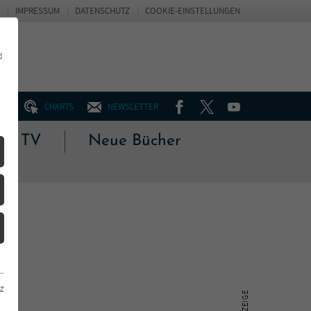
IMPRESSUM
DATENSCHUTZ
COOKIE-EINSTELLUNGEN
d
FACEBOOK
TWITTER
YOUTUBE
UM
CHARTS
NEWSLETTER
 & TV
Neue Bücher
z