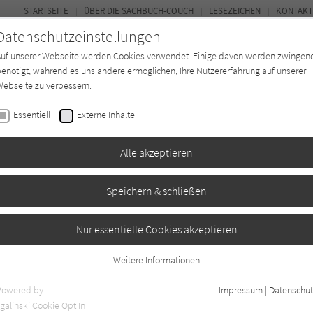
STARTSEITE
ÜBER DIE SACHBUCH-COUCH
LESEZEICHEN
KONTAKT
Datenschutzeinstellungen
Auf unserer Webseite werden Cookies verwendet. Einige davon werden zwingen
enötigt, während es uns andere ermöglichen, Ihre Nutzererfahrung auf unserer
ebseite zu verbessern.
FOR
Essentiell
Externe Inhalte
*in
Verlage
Magazin
Kino
Alle akzeptieren
Speichern & schließen
Nur essentielle Cookies akzeptieren
Weitere Informationen
Essentiell
Essentielle Cookies werden für grundlegende Funktionen der Webseite
Powered by
Impressum
|
Datenschut
benötigt. Dadurch ist gewährleistet, dass die Webseite einwandfrei
nur rezensierte Titel anzeigen
galinski Cookie Opt In