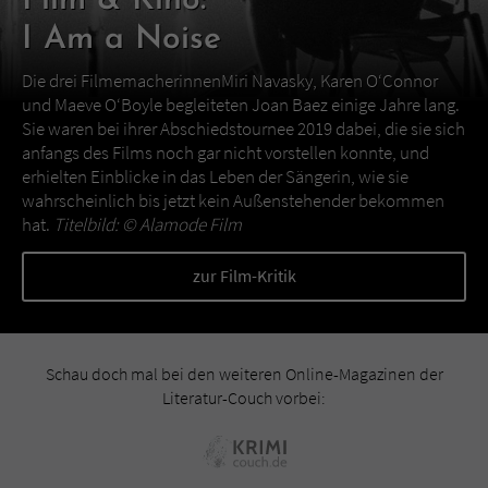
Film & Kino:
I Am a Noise
Die drei FilmemacherinnenMiri Navasky, Karen O‘Connor
und Maeve O‘Boyle begleiteten Joan Baez einige Jahre lang.
Sie waren bei ihrer Abschiedstournee 2019 dabei, die sie sich
anfangs des Films noch gar nicht vorstellen konnte, und
erhielten Einblicke in das Leben der Sängerin, wie sie
wahrscheinlich bis jetzt kein Außenstehender bekommen
hat.
Titelbild: ©
Alamode Film
zur Film-Kritik
Schau doch mal bei den weiteren Online-Magazinen der
Literatur-Couch vorbei: