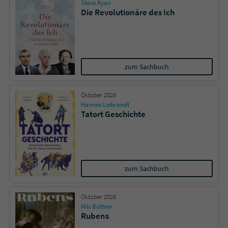
Steve Ayan
Die Revolutionäre des Ich
Name
tx_pwcomments_ahash
Anbieter
Literatur-Couch Medien GmbH & Co. KG
zum Sachbuch
Laufzeit
1 Jahr
Zweck
Cookie für Kommentare einzelner Buchtitel
Oktober 2026
Hannes Liebrandt
Tatort Geschichte
Name
fe_typo_user
Anbieter
Literatur-Couch Medien GmbH & Co. KG
zum Sachbuch
Laufzeit
Session
Dieses Cookie gewährleistet die
Oktober 2026
Nils Büttner
Kommunikation der Webseite mit dem
Rubens
Zweck
Benutzer. Es wird benötigt um z. B. den