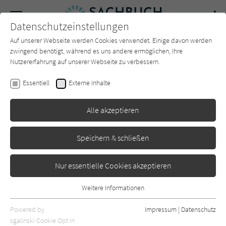
Navigation
Datenschutzeinstellungen
Couch
wechse
Auf unserer Webseite werden Cookies verwendet. Einige davon werden
Forum
Charts
Newsletter
SUCHE
zwingend benötigt, während es uns andere ermöglichen, Ihre
Nutzererfahrung auf unserer Webseite zu verbessern.
Sachbuch-Couch.de
Verlage
dtv
Essentiell
Externe Inhalte
dtv
Alle akzeptieren
Sortierung:
Speichern & schließen
Standard
Nur essentielle Cookies akzeptieren
Alle Themen anzeigen
Weitere Informationen
Essentiell
Alle Kategorien anzeigen
Essentielle Cookies werden für grundlegende Funktionen der
Powered by
Impressum
|
Datenschutz
Webseite benötigt. Dadurch ist gewährleistet, dass die Webseite
nur rezensierte Titel anzeigen
sgalinski Cookie Opt In