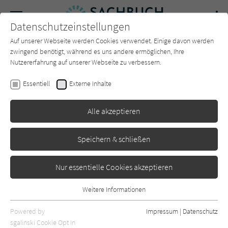
Navigation
Datenschutzeinstellungen
Couch
wechse
Auf unserer Webseite werden Cookies verwendet. Einige davon werden
Forum
Charts
Newsletter
SUCHE
zwingend benötigt, während es uns andere ermöglichen, Ihre
Nutzererfahrung auf unserer Webseite zu verbessern.
Karoline Klemke
Essentiell
Externe Inhalte
Totmannalarm
Alle akzeptieren
dtv
Erschienen: März 2023
0
Speichern & schließen
Nur essentielle Cookies akzeptieren
Weitere Informationen
Essentiell
Essentielle Cookies werden für grundlegende Funktionen der
Powered by
Impressum
|
Datenschutz
Webseite benötigt. Dadurch ist gewährleistet, dass die Webseite
sgalinski Cookie Opt In