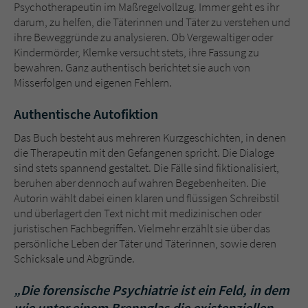
Sicherheitscode des Kontaktformulars zu
Psychotherapeutin im Maßregelvollzug. Immer geht es ihr
überprüfen.
darum, zu helfen, die Täterinnen und Täter zu verstehen und
ihre Beweggründe zu analysieren. Ob Vergewaltiger oder
Kindermörder, Klemke versucht stets, ihre Fassung zu
bewahren. Ganz authentisch berichtet sie auch von
Misserfolgen und eigenen Fehlern.
Authentische Autofiktion
Das Buch besteht aus mehreren Kurzgeschichten, in denen
die Therapeutin mit den Gefangenen spricht. Die Dialoge
sind stets spannend gestaltet. Die Fälle sind fiktionalisiert,
beruhen aber dennoch auf wahren Begebenheiten. Die
Autorin wählt dabei einen klaren und flüssigen Schreibstil
und überlagert den Text nicht mit medizinischen oder
juristischen Fachbegriffen. Vielmehr erzählt sie über das
persönliche Leben der Täter und Täterinnen, sowie deren
Schicksale und Abgründe.
„Die forensische Psychiatrie ist ein Feld, in dem
wie unter einem Brennglas die existenziellen