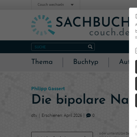
Couch wechseln
b
W
Thema
Buchtyp
Autor
Philipp Gassert
Die bipolare Nat
dtv
Erschienen: April 2026
0
s
oder unterstütze Deinen