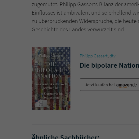
zugemutet. Philipp Gasserts Bilanz der ameri
Einflusses ist ambivalent und so erhellend w
zu überbrückenden Widersprüche, die heute s
Geschichte des Landes verwurzelt sind.
Philipp Gassert
,
dtv
Die bipolare Natio
Jetzt kaufen bei
Ähnliche Sachbücher: