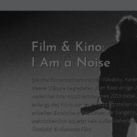
Film & Kino:
I Am a Noise
Die drei FilmemacherinnenMiri Navasky, Kar
Maeve O‘Boyle begleiteten Joan Baez einige J
waren bei ihrer Abschiedstournee 2019 dabei, 
anfangs des Films noch gar nicht vorstellen 
erhielten Einblicke in das Leben der Sängerin,
wahrscheinlich bis jetzt kein Außenstehend
Titelbild: ©
Alamode Film