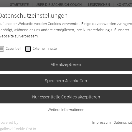
STARTSEITE
ÜBER DIE SACHBUCH-COUCH
LESEZEICHEN
KONTAKT
Datenschutzeinstellungen
Auf unserer Webseite werden Cookies verwendet. Einige davon werden zwingen
enötigt, während es uns andere ermöglichen, Ihre Nutzererfahrung auf unserer
ebseite zu verbessern.
FOR
Essentiell
Externe Inhalte
*in
Verlage
Magazin
Kino
Alle akzeptieren
Speichern & schließen
ion
Nur essentielle Cookies akzeptieren
Weitere Informationen
Essentiell
Essentielle Cookies werden für grundlegende Funktionen der Webseite
Powered by
Impressum
|
Datenschut
benötigt. Dadurch ist gewährleistet, dass die Webseite einwandfrei
galinski Cookie Opt In