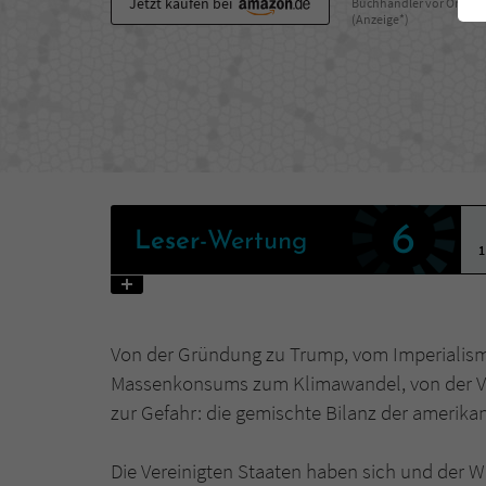
Jetzt kaufen bei
Buchhändler vor Ort
(Anzeige*)
6
Leser
-Wertung
1
Von der Gründung zu Trump, vom Imperialis
Massenkonsums zum Klimawandel, von der Vo
zur Gefahr: die gemischte Bilanz der amerik
Die Vereinigten Staaten haben sich und der W