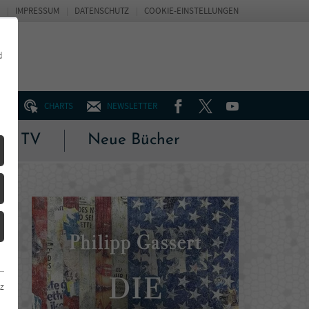
IMPRESSUM
DATENSCHUTZ
COOKIE-EINSTELLUNGEN
d
FACEBOOK
TWITTER
YOUTUBE
UM
CHARTS
NEWSLETTER
 & TV
Neue Bücher
z