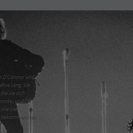
en O‘Connor und
ahre lang. Sie
die sie sich
konnte, und
 wie sie
er bekommen hat.