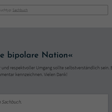
überprüfen.
uchtyp:
Sachbuch
e bipolare Nation«
r und respektvoller Umgang sollte selbstverständlich sein. 
mmentar kennzeichnen. Vielen Dank!
m Sachbuch.