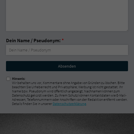
Dein Name / Pseudonym:
*
Nicht
ausfüllen!
Hinweis:
Wir behalten uns vor, Kommentare ohne Angabe von Gründen zu löschen. Bitte
beachten Sie Urheberrecht und Privatsphäre; Werbung ist nicht gestattet. Ihr
Name bzw. Pseudonym wird öffentlich angezeigt; Nachnamen können zum
Datenschutz gekürzt werden. Zu Ihrem Schutz können Kontaktdaten wie E-Mail-
Adressen, Telefonnummern oder Anschriften von der Redaktion entfernt werden.
Details finden Sie in unserer
Datenschutzerklärung
.