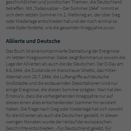
geschichtlichen und juristischen Themen, die Deutschland
Sicherheitscode des Kontaktformulars zu
betreffen. Mit „Todeswalzer – Der Sommer 1944“ nimmt er
überprüfen.
sich dem letzten Sommer im 2. Weltkrieg an, der über Sieg
oder Niederlage entschieden hat und der noch einmal so
viele Opfer forderte, wie die gesamten Kriegsjahre zuvor.
Alliierte und Deutsche
Das Buch ist eine komprimierte Darstellung der Ereignisse
im letzten Kriegssommer. Dabei zeigt Bommarius sowohl die
Lage der Alliierten als auch die der Deutschen. Der D-Day am
6.6.1944, die Zustände im Warschauer Ghetto, das Hitler-
Attentat vom 20.7.1944, die Luftangriffe auf deutsche
Großstädte und die andauernden Deportationen sind nur
einige Ereignisse, die diesen Sommer prägten. Man hat den
Eindruck, dass die vorhergehenden Kriegsjahre nur auf
diesen einen alles entscheidenden Sommer hin existiert
haben. Die Frage nach Sieg oder Niederlage hat sich sowohl
für die Alliierten als auch die Deutschen gestellt. In diesen
wenigen Monaten wurde der Verlauf der europäischen
Geschichte entschieden. „Für Deutschland gelebt. Für