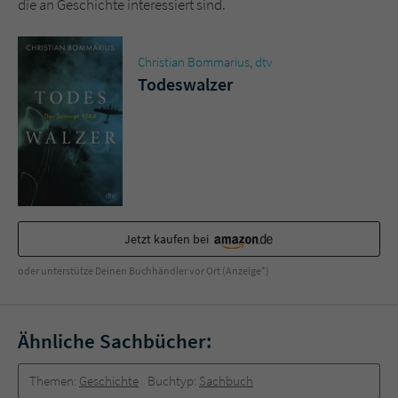
die an Geschichte interessiert sind.
Christian Bommarius
,
dtv
Todeswalzer
Jetzt kaufen bei
oder unterstütze Deinen Buchhändler vor Ort (Anzeige*)
Ähnliche Sachbücher:
Themen:
Geschichte
Buchtyp:
Sachbuch