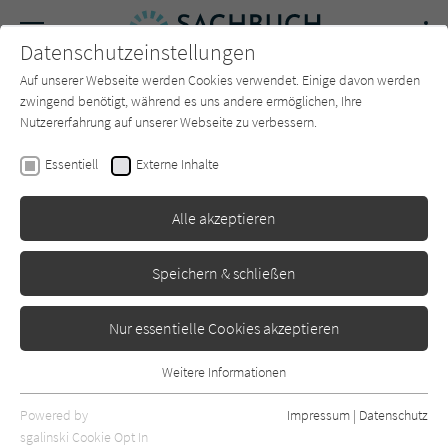
Navigation
Datenschutzeinstellungen
Couch
wechse
Auf unserer Webseite werden Cookies verwendet. Einige davon werden
Forum
Charts
Newsletter
SUCHE
zwingend benötigt, während es uns andere ermöglichen, Ihre
Nutzererfahrung auf unserer Webseite zu verbessern.
Christian Bommarius
Essentiell
Externe Inhalte
Todeswalzer
Alle akzeptieren
dtv
Erschienen: Februar 2024
0
Speichern & schließen
Nur essentielle Cookies akzeptieren
Weitere Informationen
Essentiell
Essentielle Cookies werden für grundlegende Funktionen der
Powered by
Impressum
|
Datenschutz
Webseite benötigt. Dadurch ist gewährleistet, dass die Webseite
sgalinski Cookie Opt In