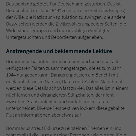
Deutschland getötet. Für Deutschland gestorben. Das ist
Deutschland im Jahr 1944“ zeigt die eine Seite des Krieges;
der Wille, die Nazis zur Kapitulation zu zwingen, die andere.
Dazwischen werden die Zivilbevölkerung beider Seiten, die
Widerstandsgruppen und die unzähligen Verfolgten,
Untergetauchten und Deportierten aufgerieben.
Anstrengende und beklemmende Lektüre
Bommarius hat intensiv recherchiert und scheinbar alle
verfügbaren Fakten zusammengetragen, die es zum Jahr
1944 nur geben kann. Daraus ergibt sich ein Bericht mit
unglaublich vielen Namen, Daten und Zahlen. Manchmal
werden diese Details schon fast zu viel. Das alles ist in einem
nüchternen und distanzierten Stil gehalten, der nicht
zwischen Grausamkeiten und mitfühlenden Taten
unterscheidet. Diverse Perspektiven lockern diese geballte
Flut an Informationen aber etwas auf.
Bommarius streut Exkurse zu einzelnen Themen ein und
zeigt explizit die Lage einzelner Personen, wie die der Jüdin