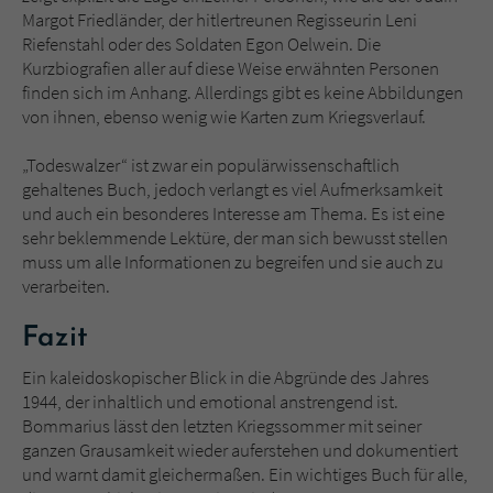
Margot Friedländer, der hitlertreunen Regisseurin Leni
Riefenstahl oder des Soldaten Egon Oelwein. Die
Kurzbiografien aller auf diese Weise erwähnten Personen
finden sich im Anhang. Allerdings gibt es keine Abbildungen
von ihnen, ebenso wenig wie Karten zum Kriegsverlauf.
„Todeswalzer“ ist zwar ein populärwissenschaftlich
gehaltenes Buch, jedoch verlangt es viel Aufmerksamkeit
und auch ein besonderes Interesse am Thema. Es ist eine
sehr beklemmende Lektüre, der man sich bewusst stellen
muss um alle Informationen zu begreifen und sie auch zu
verarbeiten.
Fazit
Ein kaleidoskopischer Blick in die Abgründe des Jahres
1944, der inhaltlich und emotional anstrengend ist.
Bommarius lässt den letzten Kriegssommer mit seiner
ganzen Grausamkeit wieder auferstehen und dokumentiert
und warnt damit gleichermaßen. Ein wichtiges Buch für alle,