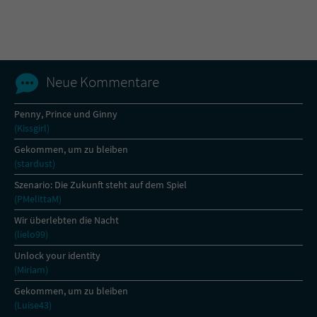
Name
tx_pwcomments_ahash
Anbieter
Literatur-Couch Medien GmbH & Co. KG
Neue Kommentare
Laufzeit
1 Jahr
Penny, Prince und Ginny
(Kissgirl)
Zweck
Cookie für Kommentare einzelner Buchtitel
Gekommen, um zu bleiben
(stardust)
Name
fe_typo_user
Szenario: Die Zukunft steht auf dem Spiel
(PMelittaM)
Anbieter
Literatur-Couch Medien GmbH & Co. KG
Wir überlebten die Nacht
(lielo99)
Laufzeit
Session
Unlock your identity
(Miriam)
Dieses Cookie gewährleistet die
Kommunikation der Webseite mit dem
Gekommen, um zu bleiben
Zweck
Benutzer. Es wird benötigt um z. B. den
(Luise43)