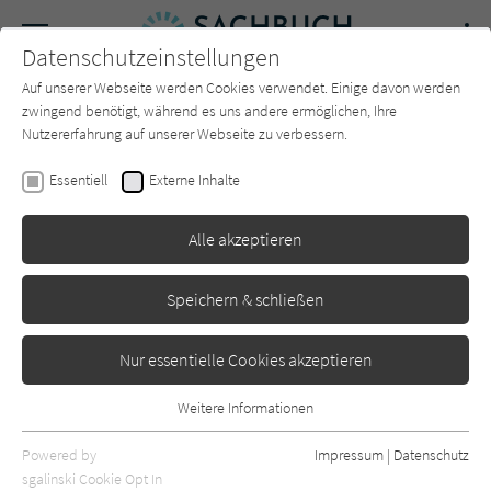
Navigation
Datenschutzeinstellungen
Couch
wechse
Auf unserer Webseite werden Cookies verwendet. Einige davon werden
Forum
Charts
Newsletter
SUCHE
zwingend benötigt, während es uns andere ermöglichen, Ihre
Nutzererfahrung auf unserer Webseite zu verbessern.
Sachbuch-Couch.de
Autor*in
Thomas Kistner
Essentiell
Externe Inhalte
Thomas Kistner
Alle akzeptieren
Sortierung:
Speichern & schließen
Standard
Nur essentielle Cookies akzeptieren
Alle Themen anzeigen
Weitere Informationen
Essentiell
Alle Kategorien anzeigen
Essentielle Cookies werden für grundlegende Funktionen der
Powered by
Impressum
|
Datenschutz
Webseite benötigt. Dadurch ist gewährleistet, dass die Webseite
nur rezensierte Titel anzeigen
sgalinski Cookie Opt In