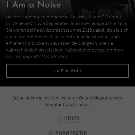
I Am a Noise
Die drei FilmemacherinnenMiri Navasky, Karen O‘Connor
und Maeve O‘Boyle begleiteten Joan Baez einige Jahre lang.
Sie waren bei ihrer Abschiedstournee 2019 dabei, die sie sich
anfangs des Films noch gar nicht vorstellen konnte, und
erhielten Einblicke in das Leben der Sängerin, wie sie
wahrscheinlich bis jetzt kein Außenstehender bekommen
hat.
Titelbild: ©
Alamode Film
zur Film-Kritik
Schau doch mal bei den weiteren Online-Magazinen der
Literatur-Couch vorbei: