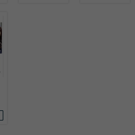
Name
tx_pwcomments_ahash
Anbieter
Literatur-Couch Medien GmbH & Co. KG
Laufzeit
1 Jahr
Zweck
Cookie für Kommentare einzelner Buchtitel
Name
fe_typo_user
Anbieter
Literatur-Couch Medien GmbH & Co. KG
Laufzeit
Session
Dieses Cookie gewährleistet die Kommunikation der
Webseite mit dem Benutzer. Es wird benötigt um z. B.
Zweck
den Sicherheitscode des Kontaktformulars zu