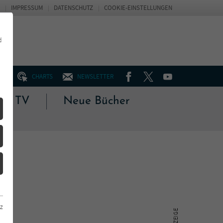
IMPRESSUM
DATENSCHUTZ
COOKIE-EINSTELLUNGEN
d
FACEBOOK
TWITTER
YOUTUBE
UM
CHARTS
NEWSLETTER
 & TV
Neue Bücher
z