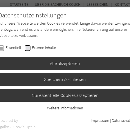
STARTSEITE
ÜBER DIE SACHBUCH-COUCH
LESEZEICHEN
KONTAKT
Datenschutzeinstellungen
Auf unserer Webseite werden Cookies verwendet. Einige davon werden zwingen
enötigt, während es uns andere ermöglichen, Ihre Nutzererfahrung auf unserer
ebseite zu verbessern.
FOR
Essentiell
Externe Inhalte
*in
Verlage
Magazin
Kino
Alle akzeptieren
Speichern & schließen
Nur essentielle Cookies akzeptieren
Weitere Informationen
Essentiell
e Rezensionen, Artikel und Beiträge.
Essentielle Cookies werden für grundlegende Funktionen der Webseite
Powered by
Impressum
|
Datenschut
benötigt. Dadurch ist gewährleistet, dass die Webseite einwandfrei
galinski Cookie Opt In