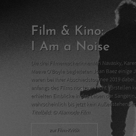
Film & Kino:
I Am a Noise
Die drei FilmemacherinnenMiri Navasky, Kar
Maeve O‘Boyle begleiteten Joan Baez einige J
waren bei ihrer Abschiedstournee 2019 dabei, 
anfangs des Films noch gar nicht vorstellen 
erhielten Einblicke in das Leben der Sängerin,
wahrscheinlich bis jetzt kein Außenstehend
Titelbild: ©
Alamode Film
zur Film-Kritik