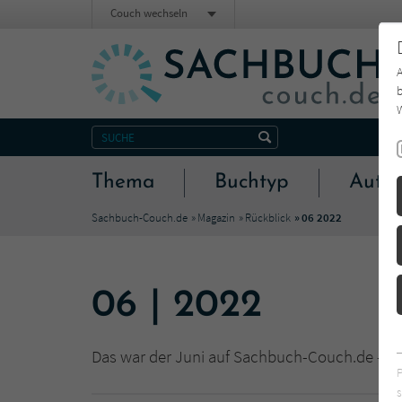
Couch wechseln
b
W
Thema
Buchtyp
Autor
Sachbuch-Couch.de
Magazin
Rückblick
06 2022
06 | 2022
Das war der Juni auf Sachbuch-Couch.de - all
s