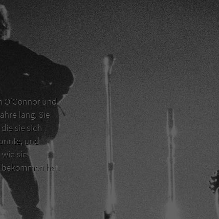
en O‘Connor und
ahre lang. Sie
die sie sich
konnte, und
 wie sie
er bekommen hat.