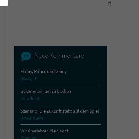
Neue Kommentare
Penny, Prince und Ginny
(Kissgirl)
Gekommen, um zu bleiben
(stardust)
Szenario: Die Zukunft steht auf dem Spiel
(PMelittaM)
Wir überlebten die Nacht
(lielo99)