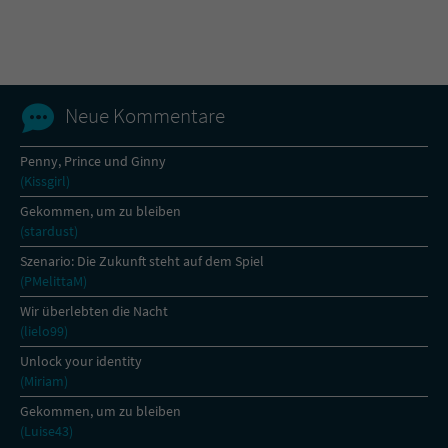
Name
tx_pwcomments_ahash
Anbieter
Literatur-Couch Medien GmbH & Co. KG
Neue Kommentare
Laufzeit
1 Jahr
Penny, Prince und Ginny
(Kissgirl)
Zweck
Cookie für Kommentare einzelner Buchtitel
Gekommen, um zu bleiben
(stardust)
Name
fe_typo_user
Szenario: Die Zukunft steht auf dem Spiel
(PMelittaM)
Anbieter
Literatur-Couch Medien GmbH & Co. KG
Wir überlebten die Nacht
(lielo99)
Laufzeit
Session
Unlock your identity
(Miriam)
Dieses Cookie gewährleistet die
Kommunikation der Webseite mit dem
Gekommen, um zu bleiben
Zweck
Benutzer. Es wird benötigt um z. B. den
(Luise43)