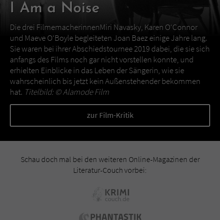
I Am a Noise
Die drei FilmemacherinnenMiri Navasky, Karen O‘Connor
und Maeve O‘Boyle begleiteten Joan Baez einige Jahre lang.
Sie waren bei ihrer Abschiedstournee 2019 dabei, die sie sich
anfangs des Films noch gar nicht vorstellen konnte, und
erhielten Einblicke in das Leben der Sängerin, wie sie
wahrscheinlich bis jetzt kein Außenstehender bekommen
hat.
Titelbild: ©
Alamode Film
zur Film-Kritik
Schau doch mal bei den weiteren Online-Magazinen der
Literatur-Couch vorbei: