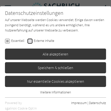
Navigation
Datenschutzeinstellungen
Couch
wechse
Auf unserer Webseite werden Cookies verwendet. Einige davon werden
Forum
Charts
Newsletter
SUCHE
zwingend benötigt, während es uns andere ermöglichen, Ihre
Nutzererfahrung auf unserer Webseite zu verbessern.
Sachbuch-Couch.de
Autor*in
Matt Kracht
Essentiell
Externe Inhalte
Matt Kracht
Alle akzeptieren
Sortierung:
Speichern & schließen
Standard
Nur essentielle Cookies akzeptieren
Alle Themen anzeigen
Weitere Informationen
Essentiell
Alle Kategorien anzeigen
Essentielle Cookies werden für grundlegende Funktionen der
Powered by
Impressum
|
Datenschutz
Webseite benötigt. Dadurch ist gewährleistet, dass die Webseite
nur rezensierte Titel anzeigen
sgalinski Cookie Opt In