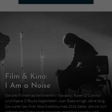
Film & Kino:
I Am a Noise
Die drei FilmemacherinnenMiri Navasky, Karen O‘Connor
und Maeve O‘Boyle begleiteten Joan Baez einige Jahre lang.
Sie waren bei ihrer Abschiedstournee 2019 dabei, die sie sich
anfangs des Films noch gar nicht vorstellen konnte, und