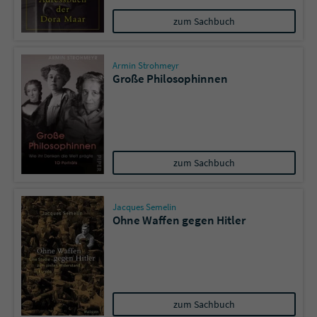
zum Sachbuch
Name
tx_pwcomments_ahash
Armin Strohmeyr
Anbieter
Literatur-Couch Medien GmbH & Co. KG
Große Philosophinnen
Laufzeit
1 Jahr
Zweck
Cookie für Kommentare einzelner Buchtitel
zum Sachbuch
Name
fe_typo_user
Jacques Semelin
Anbieter
Literatur-Couch Medien GmbH & Co. KG
Ohne Waffen gegen Hitler
Laufzeit
Session
Dieses Cookie gewährleistet die
Kommunikation der Webseite mit dem
zum Sachbuch
Zweck
Benutzer. Es wird benötigt um z. B. den