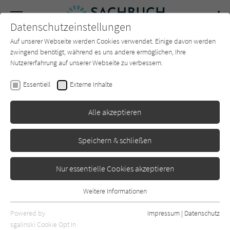
Navigation
Datenschutzeinstellungen
Couch
wechse
Auf unserer Webseite werden Cookies verwendet. Einige davon werden
Forum
Charts
Newsletter
SUCHE
zwingend benötigt, während es uns andere ermöglichen, Ihre
Nutzererfahrung auf unserer Webseite zu verbessern.
Sachbuch-Couch.de
Magazin
Rückblick
09 2021
Essentiell
Externe Inhalte
09 | 2021
Alle akzeptieren
Das war der September auf Sachbuch-Couch.de - alle
Rezensionen, Artikel und Beiträge.
Speichern & schließen
Nur essentielle Cookies akzeptieren
Rezensionen im September 2021
Weitere Informationen
Essentiell
Bernhard Roetzel
Der Gentleman
Essentielle Cookies werden für grundlegende Funktionen der
Powered by
Impressum
|
Datenschutz
Webseite benötigt. Dadurch ist gewährleistet, dass die Webseite
sgalinski Cookie Opt In