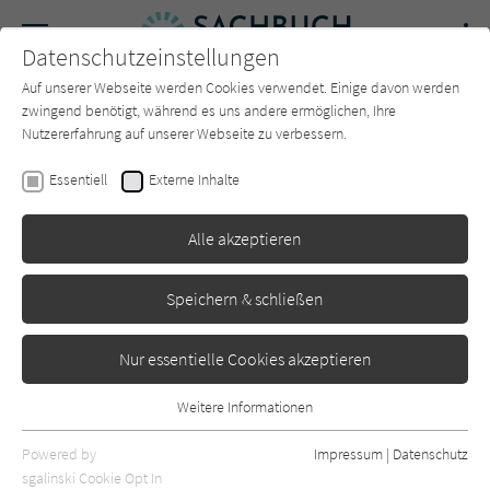
Navigation
Datenschutzeinstellungen
Couch
wechse
Auf unserer Webseite werden Cookies verwendet. Einige davon werden
Forum
Charts
Newsletter
SUCHE
zwingend benötigt, während es uns andere ermöglichen, Ihre
Nutzererfahrung auf unserer Webseite zu verbessern.
Sachbuch-Couch.de
Verlage
hanserblau
Essentiell
Externe Inhalte
hanserblau
Alle akzeptieren
Sortierung:
Speichern & schließen
Standard
Nur essentielle Cookies akzeptieren
Alle Themen anzeigen
Weitere Informationen
Essentiell
Alle Kategorien anzeigen
Essentielle Cookies werden für grundlegende Funktionen der
Powered by
Impressum
|
Datenschutz
Webseite benötigt. Dadurch ist gewährleistet, dass die Webseite
nur rezensierte Titel anzeigen
sgalinski Cookie Opt In