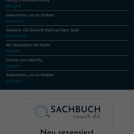
Penny, Prince und Ginny
(Kissgirl)
Gekommen, um zu bleiben
(stardust)
Szenario: Die Zukunft steht auf dem Spiel
(PMelittaM)
Wir überlebten die Nacht
(lielo99)
Unlock your identity
(Miriam)
Gekommen, um zu bleiben
(Luise43)
Neu rezensiert