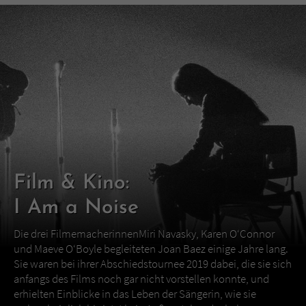
Film & Kino:
I Am a Noise
Die drei FilmemacherinnenMiri Navasky, Karen O‘Connor
und Maeve O‘Boyle begleiteten Joan Baez einige Jahre lang.
Sie waren bei ihrer Abschiedstournee 2019 dabei, die sie sich
anfangs des Films noch gar nicht vorstellen konnte, und
erhielten Einblicke in das Leben der Sängerin, wie sie