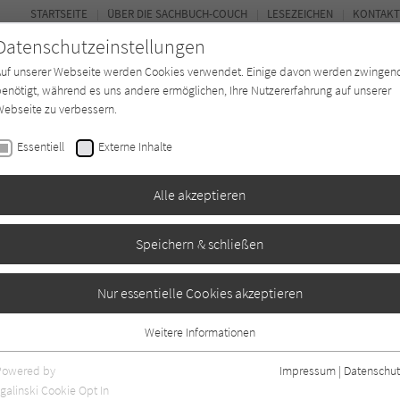
STARTSEITE
ÜBER DIE SACHBUCH-COUCH
LESEZEICHEN
KONTAKT
Datenschutzeinstellungen
Auf unserer Webseite werden Cookies verwendet. Einige davon werden zwingen
enötigt, während es uns andere ermöglichen, Ihre Nutzererfahrung auf unserer
ebseite zu verbessern.
FOR
Essentiell
Externe Inhalte
*in
Verlage
Magazin
Kino
Alle akzeptieren
Speichern & schließen
Nur essentielle Cookies akzeptieren
Weitere Informationen
Essentiell
- alle Rezensionen, Artikel und Beiträge.
Essentielle Cookies werden für grundlegende Funktionen der Webseite
Powered by
Impressum
|
Datenschut
benötigt. Dadurch ist gewährleistet, dass die Webseite einwandfrei
galinski Cookie Opt In