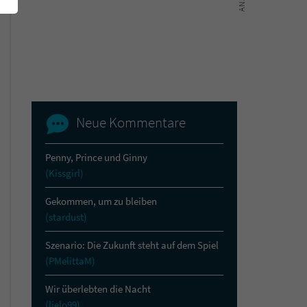
Neue Kommentare
Penny, Prince und Ginny
(Kissgirl)
Gekommen, um zu bleiben
(stardust)
Szenario: Die Zukunft steht auf dem Spiel
(PMelittaM)
Wir überlebten die Nacht
(lielo99)