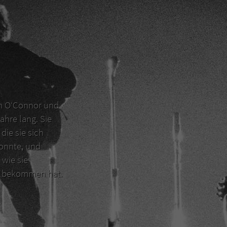
en O‘Connor und
ahre lang. Sie
die sie sich
konnte, und
 wie sie
er bekommen hat.