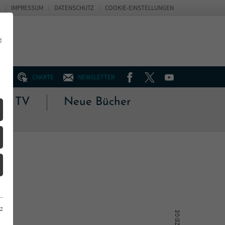
IMPRESSUM
DATENSCHUTZ
COOKIE-EINSTELLUNGEN
d
FACEBOOK
TWITTER
YOUTUBE
UM
CHARTS
NEWSLETTER
 & TV
Neue Bücher
z