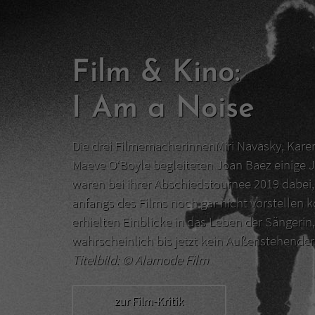
Film & Kino:
I Am a Noise
Die drei FilmemacherinnenMiri Navasky, Kar
Maeve O‘Boyle begleiteten Joan Baez einige J
waren bei ihrer Abschiedstournee 2019 dabei, 
anfangs des Films noch gar nicht vorstellen 
erhielten Einblicke in das Leben der Sängerin,
wahrscheinlich bis jetzt kein Außenstehend
Titelbild: ©
Alamode Film
zur Film-Kritik