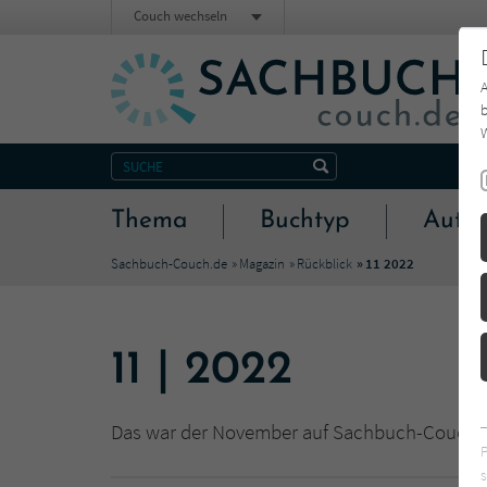
Couch wechseln
b
W
Thema
Buchtyp
Autor
Sachbuch-Couch.de
Magazin
Rückblick
11 2022
11 | 2022
Das war der November auf Sachbuch-Couch.de 
s