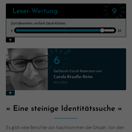
9
Leser
-Wertung
Name
tx_pwcomments_ahash
Zum Bewerten, einfach Säule klicken.
Anbieter
Literatur-Couch Medien GmbH & Co. KG
1
10
Laufzeit
1 Jahr
Zweck
Cookie für Kommentare einzelner Buchtitel
6
Sachbuch-Couch Rezension von
Name
fe_typo_user
Carola Krauße-Reim
Nov 2022
Anbieter
Literatur-Couch Medien GmbH & Co. KG
Laufzeit
Session
Eine steinige Identitätssuche
Dieses Cookie gewährleistet die
Kommunikation der Webseite mit dem
Es gibt viele Berichte von Nachkommen der Shoah. Von den
Zweck
Benutzer. Es wird benötigt um z. B. den