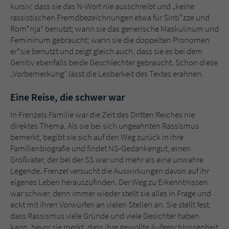
kursiv; dass sie das N-Wort nie ausschreibt und „keine
rassistischen Fremdbezeichnungen etwa für Sinti*zze und
Rom*nja“ benutzt; wann sie das generische Maskulinum und
Femininum gebraucht; wann sie die doppelten Pronomen
er*sie benutzt und zeigt gleich auch, dass sie es bei dem
Genitiv ebenfalls beide Geschlechter gebraucht. Schon diese
„Vorbemerkung“ lässt die Lesbarkeit des Textes erahnen.
Eine Reise, die schwer war
In Frenzels Familie war die Zeit des Dritten Reiches nie
direktes Thema. Als sie bei sich ungeahnten Rassismus
bemerkt, begibt sie sich auf den Weg zurück in ihre
Familienbiografie und findet NS-Gedankengut, einen
Großvater, der bei der SS war und mehr als eine unwahre
Legende. Frenzel versucht die Auswirkungen davon auf ihr
eigenes Leben herauszufinden. Der Weg zu Erkenntnissen
war schwer, denn immer wieder stellt sie alles in Frage und
eckt mit ihren Vorwürfen an vielen Stellen an. Sie stellt fest,
dass Rassismus viele Gründe und viele Gesichter haben
kann, bevor sie merkt, dass ihre gewollte Aufgeschlossenheit