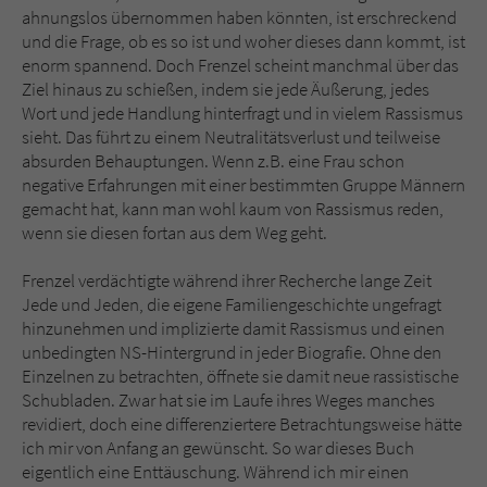
ahnungslos übernommen haben könnten, ist erschreckend
und die Frage, ob es so ist und woher dieses dann kommt, ist
enorm spannend. Doch Frenzel scheint manchmal über das
Ziel hinaus zu schießen, indem sie jede Äußerung, jedes
Wort und jede Handlung hinterfragt und in vielem Rassismus
sieht. Das führt zu einem Neutralitätsverlust und teilweise
absurden Behauptungen. Wenn z.B. eine Frau schon
negative Erfahrungen mit einer bestimmten Gruppe Männern
gemacht hat, kann man wohl kaum von Rassismus reden,
wenn sie diesen fortan aus dem Weg geht.
Frenzel verdächtigte während ihrer Recherche lange Zeit
Jede und Jeden, die eigene Familiengeschichte ungefragt
hinzunehmen und implizierte damit Rassismus und einen
unbedingten NS-Hintergrund in jeder Biografie. Ohne den
Einzelnen zu betrachten, öffnete sie damit neue rassistische
Schubladen. Zwar hat sie im Laufe ihres Weges manches
revidiert, doch eine differenziertere Betrachtungsweise hätte
ich mir von Anfang an gewünscht. So war dieses Buch
eigentlich eine Enttäuschung. Während ich mir einen