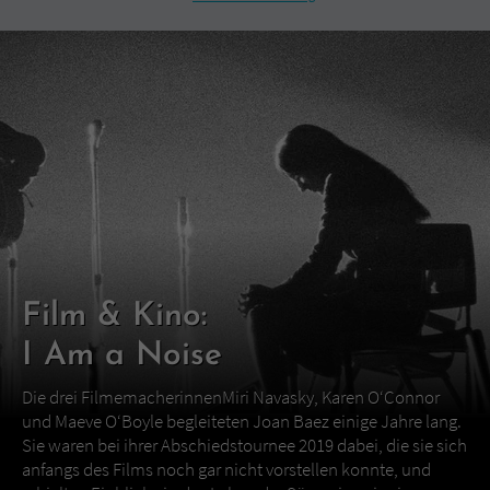
Film & Kino:
I Am a Noise
Die drei FilmemacherinnenMiri Navasky, Karen O‘Connor
und Maeve O‘Boyle begleiteten Joan Baez einige Jahre lang.
Sie waren bei ihrer Abschiedstournee 2019 dabei, die sie sich
anfangs des Films noch gar nicht vorstellen konnte, und