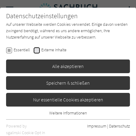
Navigation
Datenschutzeinstellungen
Couch
wechse
Auf unserer Webseite werden Cookies verwendet. Einige davon werden
Forum
Charts
Newsletter
SUCHE
zwingend benötigt, während es uns andere ermöglichen, Ihre
Nutzererfahrung auf unserer Webseite zu verbessern.
Veronica Frenzel
Essentiell
Externe Inhalte
In eurem Schatten beginnt
Alle akzeptieren
mein Tag
Goldmann
Erschienen: September 2022
0
Speichern & schließen
Nur essentielle Cookies akzeptieren
Weitere Informationen
Essentiell
Essentielle Cookies werden für grundlegende Funktionen der
Powered by
Impressum
|
Datenschutz
Webseite benötigt. Dadurch ist gewährleistet, dass die Webseite
sgalinski Cookie Opt In