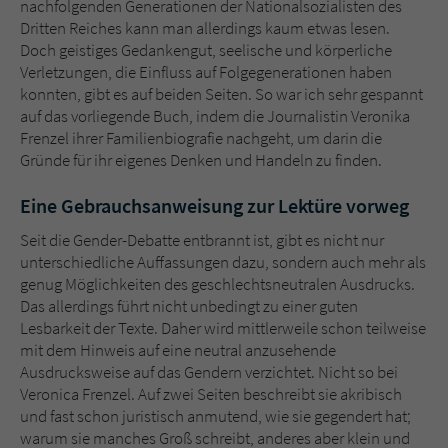
nachfolgenden Generationen der Nationalsozialisten des
Sicherheitscode des Kontaktformulars zu
Dritten Reiches kann man allerdings kaum etwas lesen.
überprüfen.
Doch geistiges Gedankengut, seelische und körperliche
Verletzungen, die Einfluss auf Folgegenerationen haben
konnten, gibt es auf beiden Seiten. So war ich sehr gespannt
auf das vorliegende Buch, indem die Journalistin Veronika
Frenzel ihrer Familienbiografie nachgeht, um darin die
Gründe für ihr eigenes Denken und Handeln zu finden.
Eine Gebrauchsanweisung zur Lektüre vorweg
Seit die Gender-Debatte entbrannt ist, gibt es nicht nur
unterschiedliche Auffassungen dazu, sondern auch mehr als
genug Möglichkeiten des geschlechtsneutralen Ausdrucks.
Das allerdings führt nicht unbedingt zu einer guten
Lesbarkeit der Texte. Daher wird mittlerweile schon teilweise
mit dem Hinweis auf eine neutral anzusehende
Ausdrucksweise auf das Gendern verzichtet. Nicht so bei
Veronica Frenzel. Auf zwei Seiten beschreibt sie akribisch
und fast schon juristisch anmutend, wie sie gegendert hat;
warum sie manches Groß schreibt, anderes aber klein und