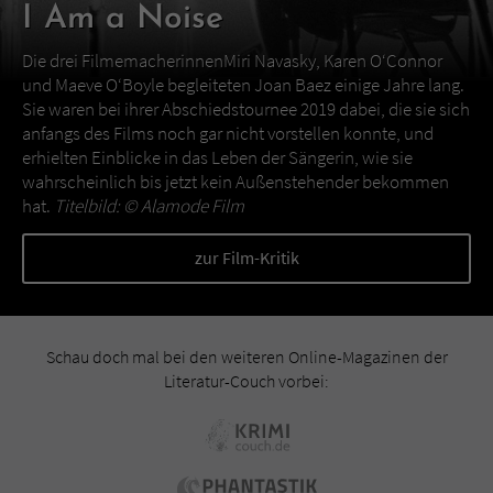
I Am a Noise
Die drei FilmemacherinnenMiri Navasky, Karen O‘Connor
und Maeve O‘Boyle begleiteten Joan Baez einige Jahre lang.
Sie waren bei ihrer Abschiedstournee 2019 dabei, die sie sich
anfangs des Films noch gar nicht vorstellen konnte, und
erhielten Einblicke in das Leben der Sängerin, wie sie
wahrscheinlich bis jetzt kein Außenstehender bekommen
hat.
Titelbild: ©
Alamode Film
zur Film-Kritik
Schau doch mal bei den weiteren Online-Magazinen der
Literatur-Couch vorbei: