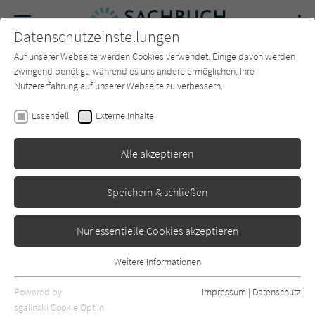
Navigation
Datenschutzeinstellungen
Couch
wechse
Auf unserer Webseite werden Cookies verwendet. Einige davon werden
Forum
Charts
Newsletter
SUCHE
zwingend benötigt, während es uns andere ermöglichen, Ihre
Nutzererfahrung auf unserer Webseite zu verbessern.
Sachbuch-Couch.de
Autor*in
Sybille Morch
Essentiell
Externe Inhalte
Sybille Morch
Alle akzeptieren
Sortierung:
Speichern & schließen
Standard
Nur essentielle Cookies akzeptieren
Alle Themen anzeigen
Weitere Informationen
Essentiell
Alle Kategorien anzeigen
Essentielle Cookies werden für grundlegende Funktionen der
Powered by
Impressum
|
Datenschutz
Webseite benötigt. Dadurch ist gewährleistet, dass die Webseite
nur rezensierte Titel anzeigen
sgalinski Cookie Opt In