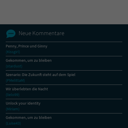
Name
tx_pwcomments_ahash
Anbieter
Literatur-Couch Medien GmbH & Co. KG
Neue Kommentare
Laufzeit
1 Jahr
Penny, Prince und Ginny
(Kissgirl)
Zweck
Cookie für Kommentare einzelner Buchtitel
Gekommen, um zu bleiben
(stardust)
Name
fe_typo_user
Szenario: Die Zukunft steht auf dem Spiel
(PMelittaM)
Anbieter
Literatur-Couch Medien GmbH & Co. KG
Wir überlebten die Nacht
(lielo99)
Laufzeit
Session
Unlock your identity
(Miriam)
Dieses Cookie gewährleistet die
Kommunikation der Webseite mit dem
Gekommen, um zu bleiben
Zweck
Benutzer. Es wird benötigt um z. B. den
(Luise43)