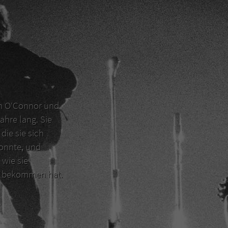
en O‘Connor und
ahre lang. Sie
die sie sich
konnte, und
 wie sie
er bekommen hat.