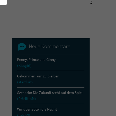
Neue Kommentare
Penny, Prince und Ginny
(Kissgirl)
Gekommen, um zu bleiben
(stardust)
Szenario: Die Zukunft steht auf dem Spiel
(PMelittaM)
Wir überlebten die Nacht
(lielo99)