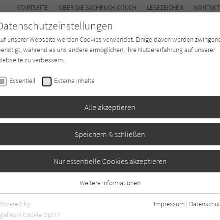
STARTSEITE
ÜBER DIE SACHBUCH-COUCH
LESEZEICHEN
KONTAKT
Datenschutzeinstellungen
Auf unserer Webseite werden Cookies verwendet. Einige davon werden zwingen
enötigt, während es uns andere ermöglichen, Ihre Nutzererfahrung auf unserer
ebseite zu verbessern.
FOR
Essentiell
Externe Inhalte
*in
Verlage
Magazin
Kino
Alle akzeptieren
Speichern & schließen
Nur essentielle Cookies akzeptieren
Weitere Informationen
Essentiell
Essentielle Cookies werden für grundlegende Funktionen der Webseite
Powered by
Impressum
|
Datenschut
benötigt. Dadurch ist gewährleistet, dass die Webseite einwandfrei
nur rezensierte Titel anzeigen
galinski Cookie Opt In