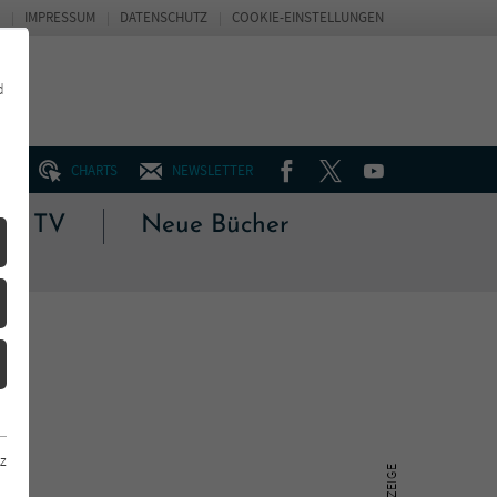
IMPRESSUM
DATENSCHUTZ
COOKIE-EINSTELLUNGEN
d
FACEBOOK
TWITTER
YOUTUBE
UM
CHARTS
NEWSLETTER
 & TV
Neue Bücher
z