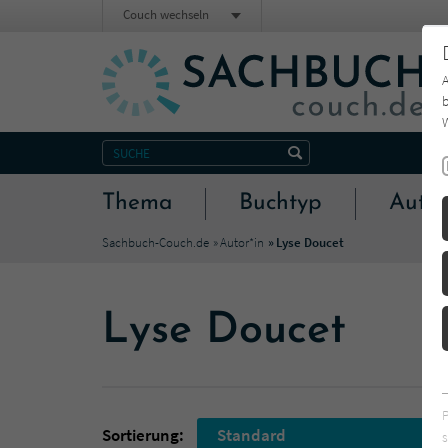
Couch wechseln
b
W
Thema
Buchtyp
Autor
Sachbuch-Couch.de
Autor*in
Lyse Doucet
Lyse Doucet
Sortierung:
Standard
s