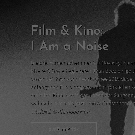
Film & Kino:
I Am a Noise
Die drei FilmemacherinnenMiri Navasky, Kar
Maeve O‘Boyle begleiteten Joan Baez einige J
waren bei ihrer Abschiedstournee 2019 dabei, 
anfangs des Films noch gar nicht vorstellen 
erhielten Einblicke in das Leben der Sängerin,
wahrscheinlich bis jetzt kein Außenstehend
Titelbild: ©
Alamode Film
zur Film-Kritik