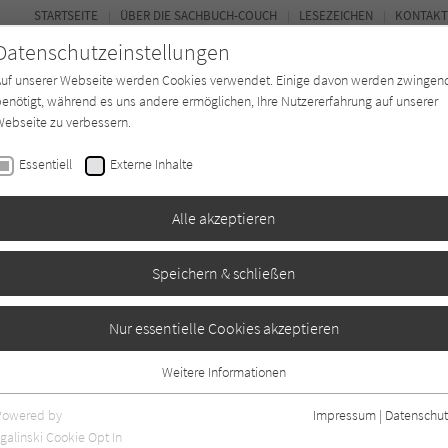
STARTSEITE
ÜBER DIE SACHBUCH-COUCH
LESEZEICHEN
KONTAKT
Datenschutzeinstellungen
Auf unserer Webseite werden Cookies verwendet. Einige davon werden zwingen
enötigt, während es uns andere ermöglichen, Ihre Nutzererfahrung auf unserer
ebseite zu verbessern.
FOR
Essentiell
Externe Inhalte
*in
Verlage
Magazin
Kino
Alle akzeptieren
Speichern & schließen
Nur essentielle Cookies akzeptieren
Weitere Informationen
Essentiell
Essentielle Cookies werden für grundlegende Funktionen der Webseite
Powered by
Impressum
|
Datenschut
benötigt. Dadurch ist gewährleistet, dass die Webseite einwandfrei
nur rezensierte Titel anzeigen
galinski Cookie Opt In