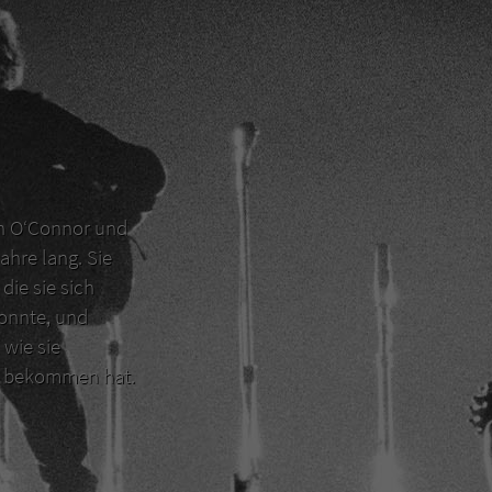
en O‘Connor und
ahre lang. Sie
die sie sich
konnte, und
 wie sie
er bekommen hat.