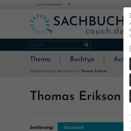
Couch wechseln
b
W
Thema
Buchtyp
Autor
Sachbuch-Couch.de
Autor*in
Thomas Erikson
Thomas Erikson
Sortierung:
Standard
s