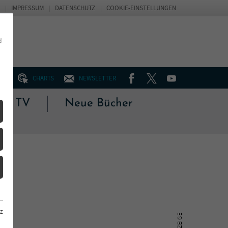
IMPRESSUM
DATENSCHUTZ
COOKIE-EINSTELLUNGEN
d
FACEBOOK
TWITTER
YOUTUBE
UM
CHARTS
NEWSLETTER
 & TV
Neue Bücher
z