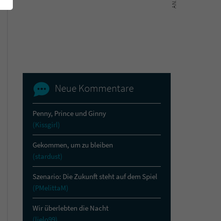
Neue Kommentare
Penny, Prince und Ginny
(Kissgirl)
Gekommen, um zu bleiben
(stardust)
Szenario: Die Zukunft steht auf dem Spiel
(PMelittaM)
Wir überlebten die Nacht
(lielo99)