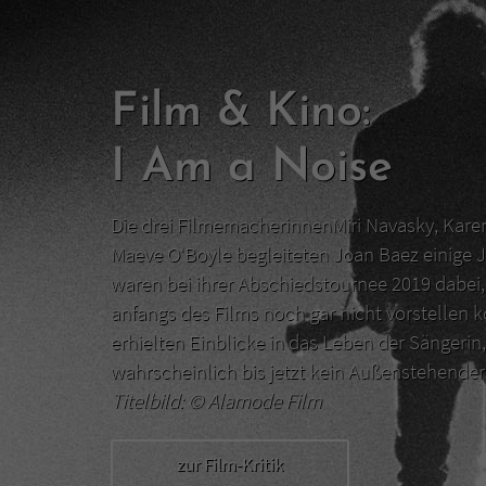
Film & Kino:
I Am a Noise
Die drei FilmemacherinnenMiri Navasky, Kar
Maeve O‘Boyle begleiteten Joan Baez einige J
waren bei ihrer Abschiedstournee 2019 dabei, 
anfangs des Films noch gar nicht vorstellen 
erhielten Einblicke in das Leben der Sängerin,
wahrscheinlich bis jetzt kein Außenstehend
Titelbild: ©
Alamode Film
zur Film-Kritik