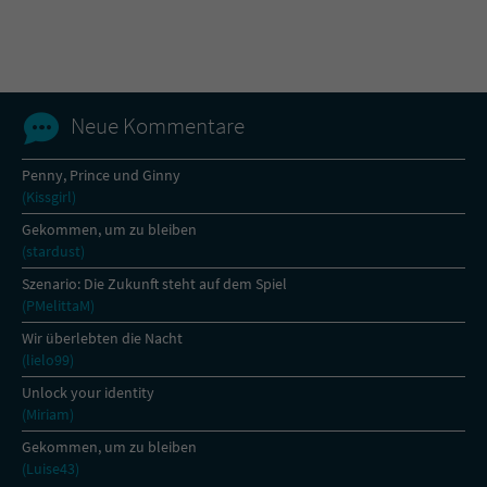
Name
tx_pwcomments_ahash
Anbieter
Literatur-Couch Medien GmbH & Co. KG
Neue Kommentare
Laufzeit
1 Jahr
Penny, Prince und Ginny
(Kissgirl)
Zweck
Cookie für Kommentare einzelner Buchtitel
Gekommen, um zu bleiben
(stardust)
Name
fe_typo_user
Szenario: Die Zukunft steht auf dem Spiel
(PMelittaM)
Anbieter
Literatur-Couch Medien GmbH & Co. KG
Wir überlebten die Nacht
(lielo99)
Laufzeit
Session
Unlock your identity
(Miriam)
Dieses Cookie gewährleistet die
Kommunikation der Webseite mit dem
Gekommen, um zu bleiben
Zweck
Benutzer. Es wird benötigt um z. B. den
(Luise43)