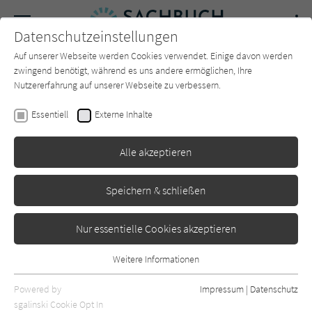
Navigation
Datenschutzeinstellungen
Couch
wechse
Auf unserer Webseite werden Cookies verwendet. Einige davon werden
Forum
Charts
Newsletter
SUCHE
zwingend benötigt, während es uns andere ermöglichen, Ihre
Nutzererfahrung auf unserer Webseite zu verbessern.
Sachbuch-Couch.de
Autor*in
Melina Hoischen
Essentiell
Externe Inhalte
Melina Hoischen
Alle akzeptieren
Sortierung:
Speichern & schließen
Standard
Nur essentielle Cookies akzeptieren
Alle Themen anzeigen
Weitere Informationen
Essentiell
Alle Kategorien anzeigen
Essentielle Cookies werden für grundlegende Funktionen der
Powered by
Impressum
|
Datenschutz
Webseite benötigt. Dadurch ist gewährleistet, dass die Webseite
nur rezensierte Titel anzeigen
sgalinski Cookie Opt In