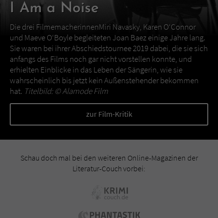
I Am a Noise
Die drei FilmemacherinnenMiri Navasky, Karen O‘Connor
und Maeve O‘Boyle begleiteten Joan Baez einige Jahre lang.
Sie waren bei ihrer Abschiedstournee 2019 dabei, die sie sich
anfangs des Films noch gar nicht vorstellen konnte, und
erhielten Einblicke in das Leben der Sängerin, wie sie
wahrscheinlich bis jetzt kein Außenstehender bekommen
hat.
Titelbild: ©
Alamode Film
zur Film-Kritik
Schau doch mal bei den weiteren Online-Magazinen der
Literatur-Couch vorbei: