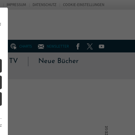
IMPRESSUM
DATENSCHUTZ
COOKIE-EINSTELLUNGEN
d
FACEBOOK
TWITTER
YOUTUBE
UM
CHARTS
NEWSLETTER
 & TV
Neue Bücher
z