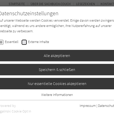
STARTSEITE
ÜBER DIE SACHBUCH-COUCH
LESEZEICHEN
KONTAKT
Datenschutzeinstellungen
Auf unserer Webseite werden Cookies verwendet. Einige davon werden zwingen
enötigt, während es uns andere ermöglichen, Ihre Nutzererfahrung auf unserer
ebseite zu verbessern.
FOR
Essentiell
Externe Inhalte
*in
Verlage
Magazin
Kino
Alle akzeptieren
Speichern & schließen
Nur essentielle Cookies akzeptieren
Weitere Informationen
Essentiell
Essentielle Cookies werden für grundlegende Funktionen der Webseite
Powered by
Impressum
|
Datenschut
benötigt. Dadurch ist gewährleistet, dass die Webseite einwandfrei
nur rezensierte Titel anzeigen
galinski Cookie Opt In