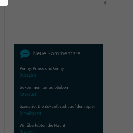
Neue Kommentare
Penny, Prince und Ginny
(Kissgirl)
Gekommen, um zu bleiben
(stardust)
Szenario: Die Zukunft steht auf dem Spiel
(PMelittaM)
Wir überlebten die Nacht
(lielo99)