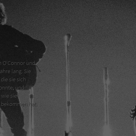
en O‘Connor und
ahre lang. Sie
die sie sich
konnte, und
 wie sie
er bekommen hat.