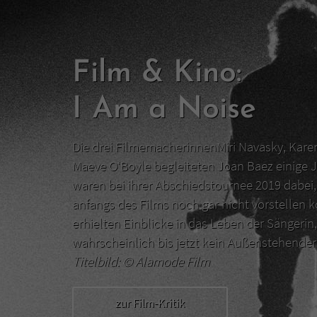
Film & Kino:
I Am a Noise
Die drei FilmemacherinnenMiri Navasky, Kar
Maeve O‘Boyle begleiteten Joan Baez einige J
waren bei ihrer Abschiedstournee 2019 dabei, 
anfangs des Films noch gar nicht vorstellen 
erhielten Einblicke in das Leben der Sängerin,
wahrscheinlich bis jetzt kein Außenstehend
Titelbild: ©
Alamode Film
zur Film-Kritik