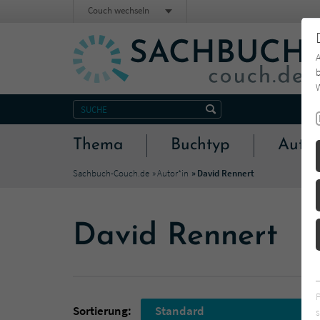
Couch wechseln
b
W
Thema
Buchtyp
Autor
Sachbuch-Couch.de
Autor*in
David Rennert
David Rennert
Sortierung:
Standard
s