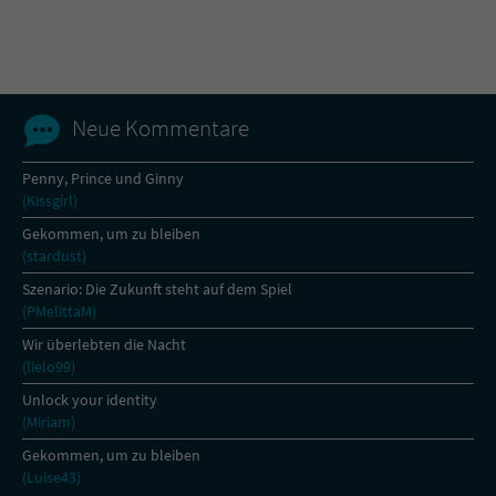
Name
tx_pwcomments_ahash
Anbieter
Literatur-Couch Medien GmbH & Co. KG
Neue Kommentare
Laufzeit
1 Jahr
Penny, Prince und Ginny
(Kissgirl)
Zweck
Cookie für Kommentare einzelner Buchtitel
Gekommen, um zu bleiben
(stardust)
Name
fe_typo_user
Szenario: Die Zukunft steht auf dem Spiel
(PMelittaM)
Anbieter
Literatur-Couch Medien GmbH & Co. KG
Wir überlebten die Nacht
(lielo99)
Laufzeit
Session
Unlock your identity
(Miriam)
Dieses Cookie gewährleistet die
Kommunikation der Webseite mit dem
Gekommen, um zu bleiben
Zweck
Benutzer. Es wird benötigt um z. B. den
(Luise43)