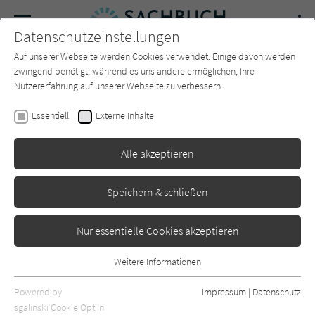
Navigation
Datenschutzeinstellungen
Couch
wechse
Auf unserer Webseite werden Cookies verwendet. Einige davon werden
Forum
Charts
Newsletter
SUCHE
zwingend benötigt, während es uns andere ermöglichen, Ihre
Nutzererfahrung auf unserer Webseite zu verbessern.
Sachbuch-Couch.de
Autor*in
Joy Gosney
Essentiell
Externe Inhalte
Joy Gosney
Alle akzeptieren
Sortierung:
Speichern & schließen
Standard
Nur essentielle Cookies akzeptieren
Alle Themen anzeigen
Weitere Informationen
Essentiell
Alle Kategorien anzeigen
Essentielle Cookies werden für grundlegende Funktionen der
Powered by
Impressum
|
Datenschutz
Webseite benötigt. Dadurch ist gewährleistet, dass die Webseite
nur rezensierte Titel anzeigen
sgalinski Cookie Opt In