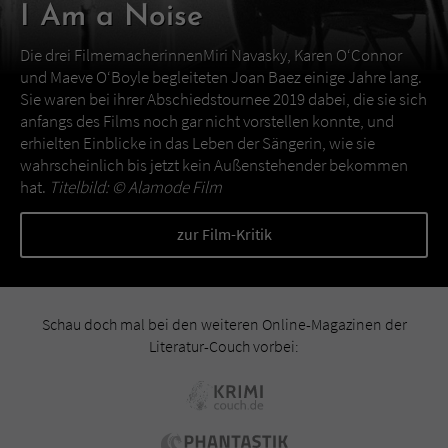
I Am a Noise
Die drei FilmemacherinnenMiri Navasky, Karen O‘Connor
und Maeve O‘Boyle begleiteten Joan Baez einige Jahre lang.
Sie waren bei ihrer Abschiedstournee 2019 dabei, die sie sich
anfangs des Films noch gar nicht vorstellen konnte, und
erhielten Einblicke in das Leben der Sängerin, wie sie
wahrscheinlich bis jetzt kein Außenstehender bekommen
hat.
Titelbild: ©
Alamode Film
zur Film-Kritik
Schau doch mal bei den weiteren Online-Magazinen der
Literatur-Couch vorbei: