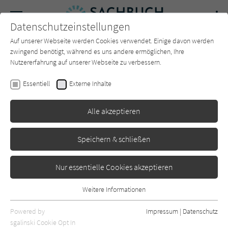
Navigation
Datenschutzeinstellungen
Couch
wechse
Auf unserer Webseite werden Cookies verwendet. Einige davon werden
Forum
Charts
Newsletter
SUCHE
zwingend benötigt, während es uns andere ermöglichen, Ihre
Nutzererfahrung auf unserer Webseite zu verbessern.
Sachbuch-Couch.de
Autor*in
Martin Krengel
Essentiell
Externe Inhalte
Martin Krengel
Alle akzeptieren
Sortierung:
Speichern & schließen
Standard
Nur essentielle Cookies akzeptieren
Alle Themen anzeigen
Weitere Informationen
Essentiell
Alle Kategorien anzeigen
Essentielle Cookies werden für grundlegende Funktionen der
Powered by
Impressum
|
Datenschutz
Webseite benötigt. Dadurch ist gewährleistet, dass die Webseite
nur rezensierte Titel anzeigen
sgalinski Cookie Opt In