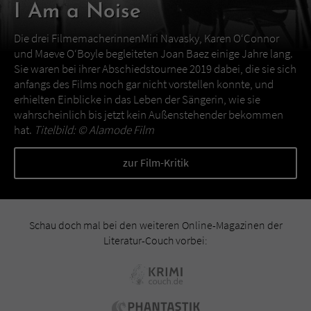
I Am a Noise
Die drei FilmemacherinnenMiri Navasky, Karen O‘Connor
und Maeve O‘Boyle begleiteten Joan Baez einige Jahre lang.
Sie waren bei ihrer Abschiedstournee 2019 dabei, die sie sich
anfangs des Films noch gar nicht vorstellen konnte, und
erhielten Einblicke in das Leben der Sängerin, wie sie
wahrscheinlich bis jetzt kein Außenstehender bekommen
hat.
Titelbild: ©
Alamode Film
zur Film-Kritik
Schau doch mal bei den weiteren Online-Magazinen der
Literatur-Couch vorbei: