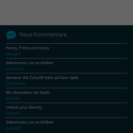
Name
tx_pwcomments_ahash
Anbieter
Literatur-Couch Medien GmbH & Co. KG
Neue Kommentare
Laufzeit
1 Jahr
Penny, Prince und Ginny
(Kissgirl)
Zweck
Cookie für Kommentare einzelner Buchtitel
Gekommen, um zu bleiben
(stardust)
Name
fe_typo_user
Szenario: Die Zukunft steht auf dem Spiel
(PMelittaM)
Anbieter
Literatur-Couch Medien GmbH & Co. KG
Wir überlebten die Nacht
(lielo99)
Laufzeit
Session
Unlock your identity
(Miriam)
Dieses Cookie gewährleistet die
Kommunikation der Webseite mit dem
Gekommen, um zu bleiben
Zweck
Benutzer. Es wird benötigt um z. B. den
(Luise43)