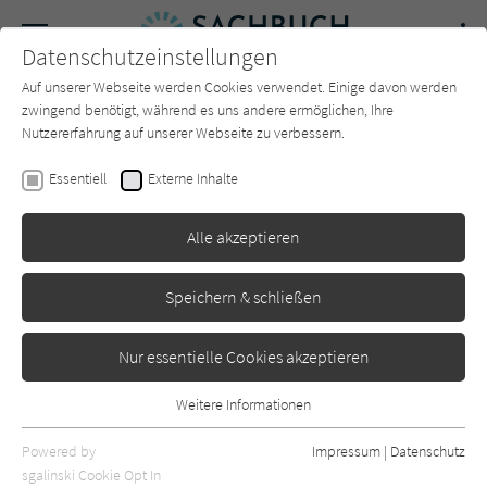
Navigation
Datenschutzeinstellungen
Couch
wechse
Auf unserer Webseite werden Cookies verwendet. Einige davon werden
Forum
Charts
Newsletter
SUCHE
zwingend benötigt, während es uns andere ermöglichen, Ihre
Nutzererfahrung auf unserer Webseite zu verbessern.
Martin Krengel
Essentiell
Externe Inhalte
Bestnote
Alle akzeptieren
Heyne
Erschienen: Januar 2022
0
Speichern & schließen
Nur essentielle Cookies akzeptieren
Weitere Informationen
Essentiell
Essentielle Cookies werden für grundlegende Funktionen der
Powered by
Impressum
|
Datenschutz
Webseite benötigt. Dadurch ist gewährleistet, dass die Webseite
sgalinski Cookie Opt In