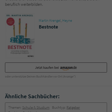
Sicherheitscode des Kontaktformulars zu
beruflich weiterbilden.
überprüfen.
Martin Krengel
,
Heyne
Bestnote
Jetzt kaufen bei
oder unterstütze Deinen Buchhändler vor Ort (Anzeige*)
Ähnliche Sachbücher:
Themen:
Schule & Studium
Buchtyp:
Ratgeber