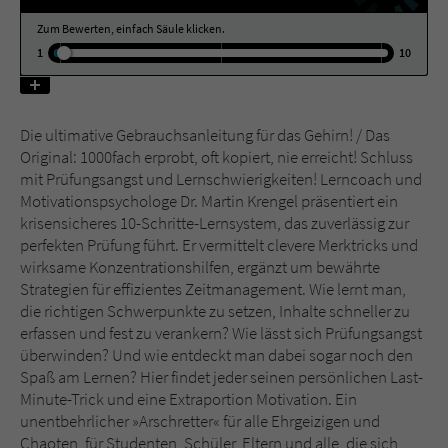
Zum Bewerten, einfach Säule klicken.
Name
tx_pwcomments_ahash
1
10
Anbieter
Literatur-Couch Medien GmbH & Co. KG
Die ultimative Gebrauchsanleitung für das Gehirn! / Das
Laufzeit
1 Jahr
Original: 1000fach erprobt, oft kopiert, nie erreicht! Schluss
mit Prüfungsangst und Lernschwierigkeiten! Lerncoach und
Zweck
Cookie für Kommentare einzelner Buchtitel
Motivationspsychologe Dr. Martin Krengel präsentiert ein
krisensicheres 10-Schritte-Lernsystem, das zuverlässig zur
perfekten Prüfung führt. Er vermittelt clevere Merktricks und
Name
fe_typo_user
wirksame Konzentrationshilfen, ergänzt um bewährte
Strategien für effizientes Zeitmanagement. Wie lernt man,
Anbieter
Literatur-Couch Medien GmbH & Co. KG
die richtigen Schwerpunkte zu setzen, Inhalte schneller zu
erfassen und fest zu verankern? Wie lässt sich Prüfungsangst
Laufzeit
Session
überwinden? Und wie entdeckt man dabei sogar noch den
Spaß am Lernen? Hier findet jeder seinen persönlichen Last-
Dieses Cookie gewährleistet die
Minute-Trick und eine Extraportion Motivation. Ein
Kommunikation der Webseite mit dem
unentbehrlicher »Arschretter« für alle Ehrgeizigen und
Zweck
Benutzer. Es wird benötigt um z. B. den
Chaoten, für Studenten, Schüler, Eltern und alle, die sich