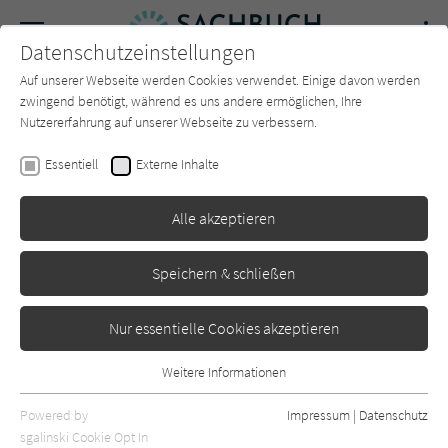
Navigation
Datenschutzeinstellungen
Couch
wechse
Auf unserer Webseite werden Cookies verwendet. Einige davon werden
Forum
Charts
Newsletter
SUCHE
zwingend benötigt, während es uns andere ermöglichen, Ihre
Nutzererfahrung auf unserer Webseite zu verbessern.
Sachbuch-Couch.de
Autor*in
Carsten Maschmeyer
Essentiell
Externe Inhalte
Carsten Maschmeyer
Alle akzeptieren
Sortierung:
Speichern & schließen
Standard
Nur essentielle Cookies akzeptieren
Alle Themen anzeigen
Weitere Informationen
Essentiell
Alle Kategorien anzeigen
Essentielle Cookies werden für grundlegende Funktionen der
Powered by
Impressum
|
Datenschutz
Webseite benötigt. Dadurch ist gewährleistet, dass die Webseite
nur rezensierte Titel anzeigen
sgalinski Cookie Opt In