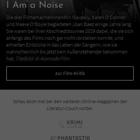
I Am a Noise
Die drei FilmemacherinnenMiri Navasky, Karen O‘Connor
und Maeve O‘Boyle begleiteten Joan Baez einige Jahre lang.
Sie waren bei ihrer Abschiedstournee 2019 dabei, die sie sich
anfangs des Films noch gar nicht vorstellen konnte, und
erhielten Einblicke in das Leben der Sängerin, wie sie
wahrscheinlich bis jetzt kein Außenstehender bekommen
hat.
Titelbild: ©
Alamode Film
zur Film-Kritik
Schau doch mal bei den weiteren Online-Magazinen der
Literatur-Couch vorbei: