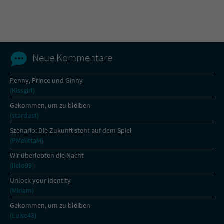
Name
tx_pwcomments_ahash
Anbieter
Literatur-Couch Medien GmbH & Co. KG
Neue Kommentare
Laufzeit
1 Jahr
Penny, Prince und Ginny
(Kissgirl)
Zweck
Cookie für Kommentare einzelner Buchtitel
Gekommen, um zu bleiben
(stardust)
Name
fe_typo_user
Szenario: Die Zukunft steht auf dem Spiel
(PMelittaM)
Anbieter
Literatur-Couch Medien GmbH & Co. KG
Wir überlebten die Nacht
(lielo99)
Laufzeit
Session
Unlock your identity
(Miriam)
Dieses Cookie gewährleistet die
Kommunikation der Webseite mit dem
Gekommen, um zu bleiben
Zweck
Benutzer. Es wird benötigt um z. B. den
(Luise43)