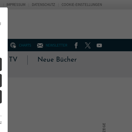
IMPRESSUM
DATENSCHUTZ
COOKIE-EINSTELLUNGEN
d
FACEBOOK
TWITTER
YOUTUBE
UM
CHARTS
NEWSLETTER
 & TV
Neue Bücher
z