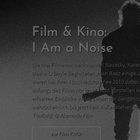
Film & Kino:
I Am a Noise
Die drei FilmemacherinnenMiri Navasky, Kar
Maeve O‘Boyle begleiteten Joan Baez einige J
waren bei ihrer Abschiedstournee 2019 dabei, 
anfangs des Films noch gar nicht vorstellen 
erhielten Einblicke in das Leben der Sängerin,
wahrscheinlich bis jetzt kein Außenstehend
Titelbild: ©
Alamode Film
zur Film-Kritik