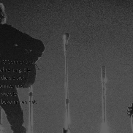
en O‘Connor und
ahre lang. Sie
die sie sich
konnte, und
 wie sie
er bekommen hat.