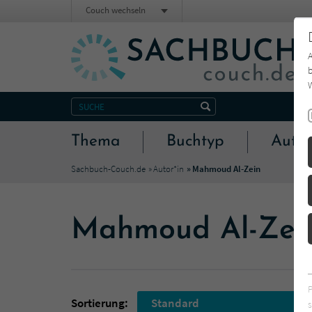
Couch wechseln
b
W
Thema
Buchtyp
Autor
Sachbuch-Couch.de
Autor*in
Mahmoud Al-Zein
Mahmoud Al-Zei
Sortierung:
Standard
s