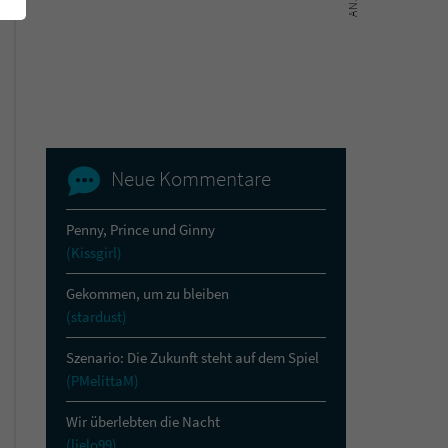
Neue Kommentare
Penny, Prince und Ginny
(Kissgirl)
Gekommen, um zu bleiben
(stardust)
Szenario: Die Zukunft steht auf dem Spiel
(PMelittaM)
Wir überlebten die Nacht
(lielo99)