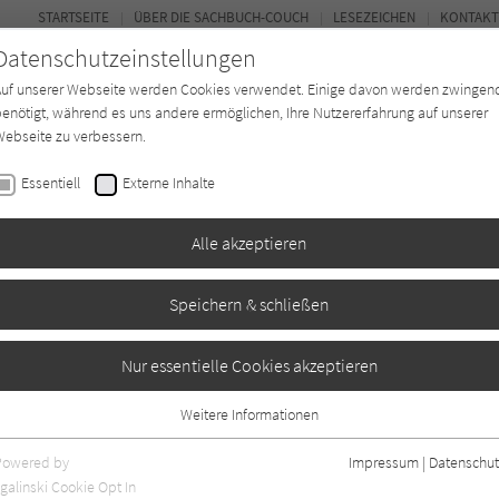
STARTSEITE
ÜBER DIE SACHBUCH-COUCH
LESEZEICHEN
KONTAKT
Datenschutzeinstellungen
Auf unserer Webseite werden Cookies verwendet. Einige davon werden zwingen
enötigt, während es uns andere ermöglichen, Ihre Nutzererfahrung auf unserer
ebseite zu verbessern.
FOR
Essentiell
Externe Inhalte
*in
Verlage
Magazin
Kino
Alle akzeptieren
Speichern & schließen
n
Nur essentielle Cookies akzeptieren
Weitere Informationen
Essentiell
Essentielle Cookies werden für grundlegende Funktionen der Webseite
Powered by
Impressum
|
Datenschut
benötigt. Dadurch ist gewährleistet, dass die Webseite einwandfrei
nur rezensierte Titel anzeigen
galinski Cookie Opt In