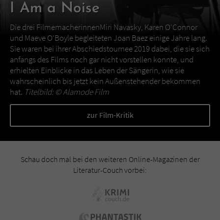
I Am a Noise
Die drei FilmemacherinnenMiri Navasky, Karen O‘Connor
und Maeve O‘Boyle begleiteten Joan Baez einige Jahre lang.
Sie waren bei ihrer Abschiedstournee 2019 dabei, die sie sich
anfangs des Films noch gar nicht vorstellen konnte, und
erhielten Einblicke in das Leben der Sängerin, wie sie
wahrscheinlich bis jetzt kein Außenstehender bekommen
hat.
Titelbild: ©
Alamode Film
zur Film-Kritik
Schau doch mal bei den weiteren Online-Magazinen der
Literatur-Couch vorbei: