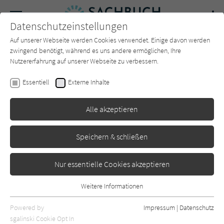
Navigation
Datenschutzeinstellungen
Couch
wechse
Auf unserer Webseite werden Cookies verwendet. Einige davon werden
Forum
Charts
Newsletter
SUCHE
zwingend benötigt, während es uns andere ermöglichen, Ihre
Nutzererfahrung auf unserer Webseite zu verbessern.
Sachbuch-Couch.de
Autor*in
Christian Dietz
Essentiell
Externe Inhalte
Christian Dietz
Alle akzeptieren
Sortierung:
Speichern & schließen
Standard
Nur essentielle Cookies akzeptieren
Alle Themen anzeigen
Weitere Informationen
Essentiell
Alle Kategorien anzeigen
Essentielle Cookies werden für grundlegende Funktionen der
Powered by
Impressum
|
Datenschutz
Webseite benötigt. Dadurch ist gewährleistet, dass die Webseite
nur rezensierte Titel anzeigen
sgalinski Cookie Opt In