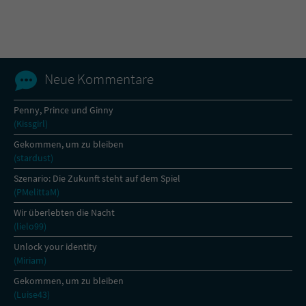
Name
tx_pwcomments_ahash
Anbieter
Literatur-Couch Medien GmbH & Co. KG
Neue Kommentare
Laufzeit
1 Jahr
Penny, Prince und Ginny
(Kissgirl)
Zweck
Cookie für Kommentare einzelner Buchtitel
Gekommen, um zu bleiben
(stardust)
Name
fe_typo_user
Szenario: Die Zukunft steht auf dem Spiel
(PMelittaM)
Anbieter
Literatur-Couch Medien GmbH & Co. KG
Wir überlebten die Nacht
(lielo99)
Laufzeit
Session
Unlock your identity
(Miriam)
Dieses Cookie gewährleistet die
Kommunikation der Webseite mit dem
Gekommen, um zu bleiben
Zweck
Benutzer. Es wird benötigt um z. B. den
(Luise43)