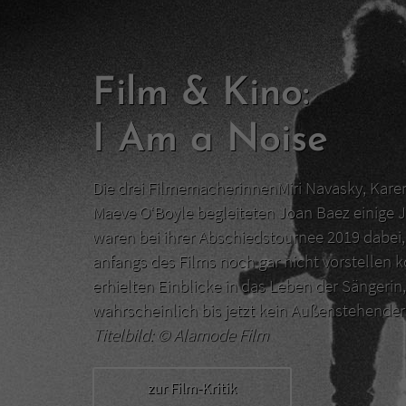
Film & Kino:
I Am a Noise
Die drei FilmemacherinnenMiri Navasky, Kar
Maeve O‘Boyle begleiteten Joan Baez einige J
waren bei ihrer Abschiedstournee 2019 dabei, 
anfangs des Films noch gar nicht vorstellen 
erhielten Einblicke in das Leben der Sängerin,
wahrscheinlich bis jetzt kein Außenstehend
Titelbild: ©
Alamode Film
zur Film-Kritik