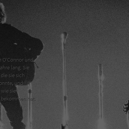
en O‘Connor und
ahre lang. Sie
die sie sich
konnte, und
 wie sie
er bekommen hat.