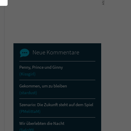
Neue Kommentare
Penny, Prince und Ginny
(Kissgirl)
Gekommen, um zu bleiben
(stardust)
Szenario: Die Zukunft steht auf dem Spiel
(PMelittaM)
Wir überlebten die Nacht
(lielo99)