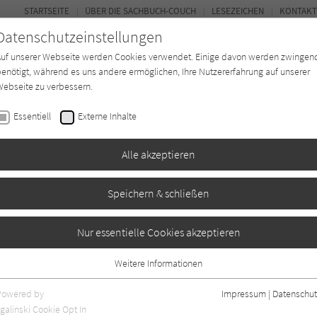
STARTSEITE
ÜBER DIE SACHBUCH-COUCH
LESEZEICHEN
KONTAKT
Datenschutzeinstellungen
Auf unserer Webseite werden Cookies verwendet. Einige davon werden zwingen
enötigt, während es uns andere ermöglichen, Ihre Nutzererfahrung auf unserer
ebseite zu verbessern.
FOR
Essentiell
Externe Inhalte
*in
Verlage
Magazin
Kino
Alle akzeptieren
Speichern & schließen
Nur essentielle Cookies akzeptieren
Weitere Informationen
Essentiell
Essentielle Cookies werden für grundlegende Funktionen der Webseite
Powered by
Impressum
|
Datenschut
benötigt. Dadurch ist gewährleistet, dass die Webseite einwandfrei
nur rezensierte Titel anzeigen
galinski Cookie Opt In