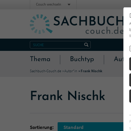
Couch wechseln
b
W
Thema
Buchtyp
Autor
Sachbuch-Couch.de
Autor*in
Frank Nischk
Frank Nischk
Sortierung:
Standard
s