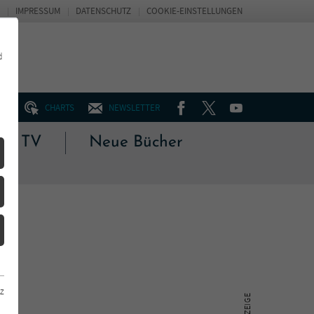
IMPRESSUM
DATENSCHUTZ
COOKIE-EINSTELLUNGEN
d
FACEBOOK
TWITTER
YOUTUBE
UM
CHARTS
NEWSLETTER
 & TV
Neue Bücher
z