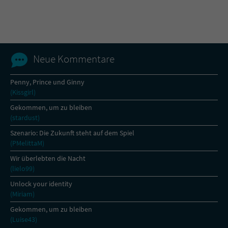
Name
tx_pwcomments_ahash
Anbieter
Literatur-Couch Medien GmbH & Co. KG
Neue Kommentare
Laufzeit
1 Jahr
Penny, Prince und Ginny
(Kissgirl)
Zweck
Cookie für Kommentare einzelner Buchtitel
Gekommen, um zu bleiben
(stardust)
Name
fe_typo_user
Szenario: Die Zukunft steht auf dem Spiel
(PMelittaM)
Anbieter
Literatur-Couch Medien GmbH & Co. KG
Wir überlebten die Nacht
(lielo99)
Laufzeit
Session
Unlock your identity
(Miriam)
Dieses Cookie gewährleistet die
Kommunikation der Webseite mit dem
Gekommen, um zu bleiben
Zweck
Benutzer. Es wird benötigt um z. B. den
(Luise43)