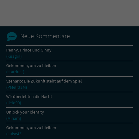
Name
tx_pwcomments_ahash
Anbieter
Literatur-Couch Medien GmbH & Co. KG
Neue Kommentare
Laufzeit
1 Jahr
Penny, Prince und Ginny
(Kissgirl)
Zweck
Cookie für Kommentare einzelner Buchtitel
Gekommen, um zu bleiben
(stardust)
Name
fe_typo_user
Szenario: Die Zukunft steht auf dem Spiel
(PMelittaM)
Anbieter
Literatur-Couch Medien GmbH & Co. KG
Wir überlebten die Nacht
(lielo99)
Laufzeit
Session
Unlock your identity
(Miriam)
Dieses Cookie gewährleistet die
Kommunikation der Webseite mit dem
Gekommen, um zu bleiben
Zweck
Benutzer. Es wird benötigt um z. B. den
(Luise43)