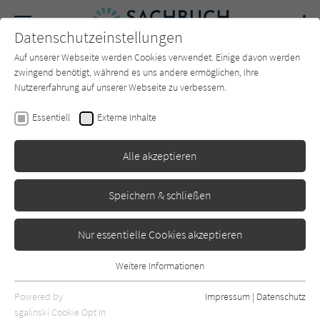
Navigation
Datenschutzeinstellungen
Couch
wechse
Auf unserer Webseite werden Cookies verwendet. Einige davon werden
Forum
Charts
Newsletter
SUCHE
zwingend benötigt, während es uns andere ermöglichen, Ihre
Nutzererfahrung auf unserer Webseite zu verbessern.
Sachbuch-Couch.de
Autor*in
Giles Milton
Essentiell
Externe Inhalte
Giles Milton
Alle akzeptieren
Sortierung:
Speichern & schließen
Standard
Nur essentielle Cookies akzeptieren
Alle Themen anzeigen
Weitere Informationen
Essentiell
Alle Kategorien anzeigen
Essentielle Cookies werden für grundlegende Funktionen der
Powered by
Impressum
|
Datenschutz
Webseite benötigt. Dadurch ist gewährleistet, dass die Webseite
nur rezensierte Titel anzeigen
sgalinski Cookie Opt In