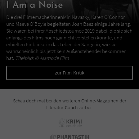
I Am a Noise
Die drei FilmemacherinnenMiri Navasky, Karen O‘Connor
und Maeve O‘Boyle begleiteten Joan Baez einige Jahre lang.
Sie waren bei ihrer Abschiedstournee 2019 dabei, die sie sich
anfangs des Films noch gar nicht vorstellen konnte, und
erhielten Einblicke in das Leben der Sängerin, wie sie
wahrscheinlich bis jetzt kein Außenstehender bekommen
hat.
Titelbild: ©
Alamode Film
zur Film-Kritik
Schau doch mal bei den weiteren Online-Magazinen der
Literatur-Couch vorbei: