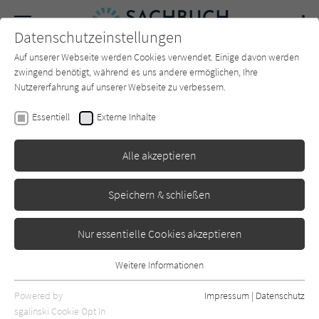
Navigation
Datenschutzeinstellungen
Couch
wechse
Auf unserer Webseite werden Cookies verwendet. Einige davon werden
Forum
Charts
Newsletter
SUCHE
zwingend benötigt, während es uns andere ermöglichen, Ihre
Nutzererfahrung auf unserer Webseite zu verbessern.
Sachbuch-Couch.de
Autor*in
Bill Bryson
Essentiell
Externe Inhalte
Bill Bryson
Alle akzeptieren
Sortierung:
Speichern & schließen
Standard
Nur essentielle Cookies akzeptieren
Alle Themen anzeigen
Weitere Informationen
Essentiell
Alle Kategorien anzeigen
Essentielle Cookies werden für grundlegende Funktionen der
Powered by
Impressum
|
Datenschutz
Webseite benötigt. Dadurch ist gewährleistet, dass die Webseite
nur rezensierte Titel anzeigen
sgalinski Cookie Opt In