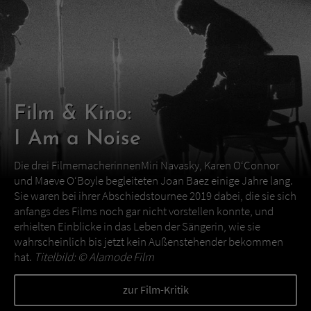
Film & Kino:
I Am a Noise
Die drei FilmemacherinnenMiri Navasky, Karen O‘Connor
und Maeve O‘Boyle begleiteten Joan Baez einige Jahre lang.
Sie waren bei ihrer Abschiedstournee 2019 dabei, die sie sich
anfangs des Films noch gar nicht vorstellen konnte, und
erhielten Einblicke in das Leben der Sängerin, wie sie
wahrscheinlich bis jetzt kein Außenstehender bekommen
hat.
Titelbild: ©
Alamode Film
zur Film-Kritik