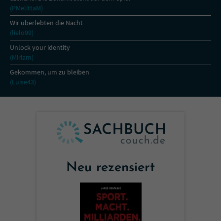
Sicherheitscode des Kontaktformulars zu
(PMelittaM)
überprüfen.
Wir überlebten die Nacht
(lielo99)
Unlock your identity
(Miriam)
Gekommen, um zu bleiben
(Luise43)
Neu rezensiert