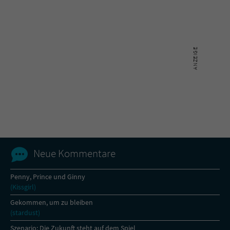
Name
tx_pwcomments_ahash
Anbieter
Literatur-Couch Medien GmbH & Co. KG
Laufzeit
1 Jahr
Zweck
Cookie für Kommentare einzelner Buchtitel
Name
fe_typo_user
Neue Kommentare
Anbieter
Literatur-Couch Medien GmbH & Co. KG
Laufzeit
Session
Penny, Prince und Ginny
(Kissgirl)
Dieses Cookie gewährleistet die
Gekommen, um zu bleiben
Kommunikation der Webseite mit dem
(stardust)
Zweck
Benutzer. Es wird benötigt um z. B. den
Szenario: Die Zukunft steht auf dem Spiel