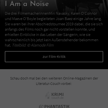
I Am a Noise
Die drei FilmemacherinnenMiri Navasky, Karen O‘Connor
und Maeve O‘Boyle begleiteten Joan Baez einige Jahre lang.
Sie waren bei ihrer Abschiedstournee 2019 dabei, die sie sich
anfangs des Films noch gar nicht vorstellen konnte, und
erhielten Einblicke in das Leben der Sängerin, wie sie
wahrscheinlich bis jetzt kein Außenstehender bekommen
hat.
Titelbild: ©
Alamode Film
zur Film-Kritik
Schau doch mal bei den weiteren Online-Magazinen der
Literatur-Couch vorbei: