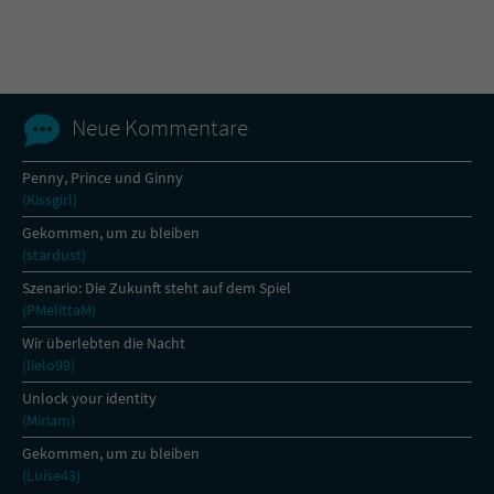
Name
tx_pwcomments_ahash
Anbieter
Literatur-Couch Medien GmbH & Co. KG
Neue Kommentare
Laufzeit
1 Jahr
Penny, Prince und Ginny
(Kissgirl)
Zweck
Cookie für Kommentare einzelner Buchtitel
Gekommen, um zu bleiben
(stardust)
Name
fe_typo_user
Szenario: Die Zukunft steht auf dem Spiel
(PMelittaM)
Anbieter
Literatur-Couch Medien GmbH & Co. KG
Wir überlebten die Nacht
(lielo99)
Laufzeit
Session
Unlock your identity
(Miriam)
Dieses Cookie gewährleistet die
Kommunikation der Webseite mit dem
Gekommen, um zu bleiben
Zweck
Benutzer. Es wird benötigt um z. B. den
(Luise43)