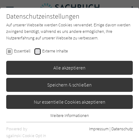
Navigation
Datenschutzeinstellungen
Couch
wechse
Auf unserer Webseite werden Cookies verwendet. Einige davon werden
Forum
Charts
Newsletter
SUCHE
zwingend benötigt, während es uns andere ermöglichen, Ihre
Nutzererfahrung auf unserer Webseite zu verbessern.
Sachbuch-Couch.de
Verlage
Buchverlag für die Frau
Essentiell
Externe Inhalte
Buchverlag für die Frau
Alle akzeptieren
Sortierung:
Speichern & schließen
Standard
Nur essentielle Cookies akzeptieren
Alle Themen anzeigen
Weitere Informationen
Essentiell
Alle Kategorien anzeigen
Essentielle Cookies werden für grundlegende Funktionen der
Powered by
Impressum
|
Datenschutz
Webseite benötigt. Dadurch ist gewährleistet, dass die Webseite
nur rezensierte Titel anzeigen
sgalinski Cookie Opt In