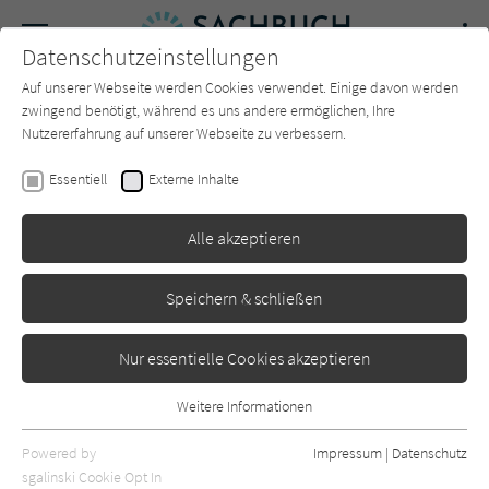
Navigation
Datenschutzeinstellungen
Couch
wechse
Auf unserer Webseite werden Cookies verwendet. Einige davon werden
Forum
Charts
Newsletter
SUCHE
zwingend benötigt, während es uns andere ermöglichen, Ihre
Nutzererfahrung auf unserer Webseite zu verbessern.
Sachbuch-Couch.de
Verlage
blanvalet
Essentiell
Externe Inhalte
blanvalet
Alle akzeptieren
Sortierung:
Speichern & schließen
Standard
Nur essentielle Cookies akzeptieren
Alle Themen anzeigen
Weitere Informationen
Essentiell
Alle Kategorien anzeigen
Essentielle Cookies werden für grundlegende Funktionen der
Powered by
Impressum
|
Datenschutz
Webseite benötigt. Dadurch ist gewährleistet, dass die Webseite
nur rezensierte Titel anzeigen
sgalinski Cookie Opt In