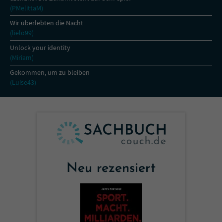
Sicherheitscode des Kontaktformulars zu
(PMelittaM)
überprüfen.
Wir überlebten die Nacht
(lielo99)
Unlock your identity
(Miriam)
Gekommen, um zu bleiben
(Luise43)
Neu rezensiert