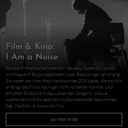
Film & Kino:
I Am a Noise
Die drei FilmemacherinnenMiri Navasky, Karen O‘Connor
und Maeve O‘Boyle begleiteten Joan Baez einige Jahre lang.
Sie waren bei ihrer Abschiedstournee 2019 dabei, die sie sich
anfangs des Films noch gar nicht vorstellen konnte, und
erhielten Einblicke in das Leben der Sängerin, wie sie
wahrscheinlich bis jetzt kein Außenstehender bekommen
hat.
Titelbild: ©
Alamode Film
zur Film-Kritik