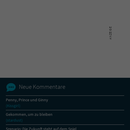
Name
tx_pwcomments_ahash
Anbieter
Literatur-Couch Medien GmbH & Co. KG
Laufzeit
1 Jahr
Zweck
Cookie für Kommentare einzelner Buchtitel
Name
fe_typo_user
Neue Kommentare
Anbieter
Literatur-Couch Medien GmbH & Co. KG
Laufzeit
Session
Penny, Prince und Ginny
(Kissgirl)
Dieses Cookie gewährleistet die
Gekommen, um zu bleiben
Kommunikation der Webseite mit dem
(stardust)
Zweck
Benutzer. Es wird benötigt um z. B. den
Szenario: Die Zukunft steht auf dem Spiel