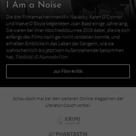
I Am a Noise
Die drei FilmemacherinnenMiri Navasky, Karen O‘Connor
und Maeve O‘Boyle begleiteten Joan Baez einige Jahre lang.
Sie waren bei ihrer Abschiedstournee 2019 dabei, die sie sich
anfangs des Films noch gar nicht vorstellen konnte, und
erhielten Einblicke in das Leben der Sängerin, wie sie
wahrscheinlich bis jetzt kein Außenstehender bekommen
hat.
Titelbild: ©
Alamode Film
zur Film-Kritik
Schau doch mal bei den weiteren Online-Magazinen der
Literatur-Couch vorbei: