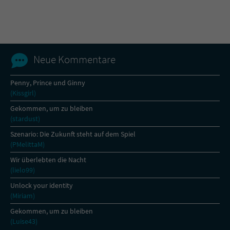
Name
tx_pwcomments_ahash
Anbieter
Literatur-Couch Medien GmbH & Co. KG
Neue Kommentare
Laufzeit
1 Jahr
Penny, Prince und Ginny
(Kissgirl)
Zweck
Cookie für Kommentare einzelner Buchtitel
Gekommen, um zu bleiben
(stardust)
Name
fe_typo_user
Szenario: Die Zukunft steht auf dem Spiel
(PMelittaM)
Anbieter
Literatur-Couch Medien GmbH & Co. KG
Wir überlebten die Nacht
(lielo99)
Laufzeit
Session
Unlock your identity
(Miriam)
Dieses Cookie gewährleistet die
Kommunikation der Webseite mit dem
Gekommen, um zu bleiben
Zweck
Benutzer. Es wird benötigt um z. B. den
(Luise43)