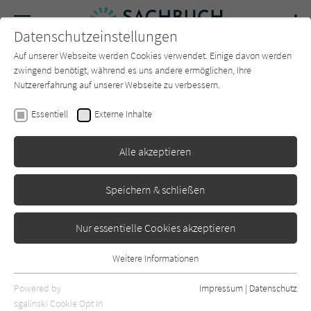
Navigation
Datenschutzeinstellungen
Couch
wechse
Auf unserer Webseite werden Cookies verwendet. Einige davon werden
Forum
Charts
Newsletter
SUCHE
zwingend benötigt, während es uns andere ermöglichen, Ihre
Nutzererfahrung auf unserer Webseite zu verbessern.
Sachbuch-Couch.de
Verlage
Morio Verlag
Essentiell
Externe Inhalte
Morio Verlag
Alle akzeptieren
Sortierung:
Speichern & schließen
Standard
Nur essentielle Cookies akzeptieren
Alle Themen anzeigen
Weitere Informationen
Essentiell
Alle Kategorien anzeigen
Essentielle Cookies werden für grundlegende Funktionen der
Powered by
Impressum
|
Datenschutz
Webseite benötigt. Dadurch ist gewährleistet, dass die Webseite
nur rezensierte Titel anzeigen
sgalinski Cookie Opt In