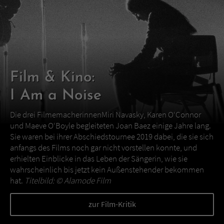
Film & Kino:
I Am a Noise
Die drei FilmemacherinnenMiri Navasky, Karen O‘Connor
und Maeve O‘Boyle begleiteten Joan Baez einige Jahre lang.
Sie waren bei ihrer Abschiedstournee 2019 dabei, die sie sich
anfangs des Films noch gar nicht vorstellen konnte, und
erhielten Einblicke in das Leben der Sängerin, wie sie
wahrscheinlich bis jetzt kein Außenstehender bekommen
hat.
Titelbild: ©
Alamode Film
zur Film-Kritik