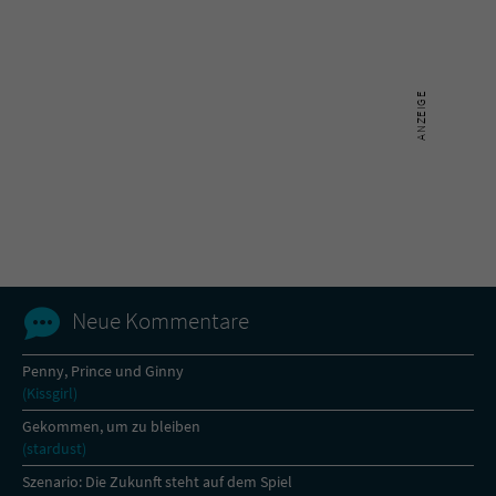
Sicherheitscode des Kontaktformulars zu
überprüfen.
Neue Kommentare
Penny, Prince und Ginny
(Kissgirl)
Gekommen, um zu bleiben
(stardust)
Szenario: Die Zukunft steht auf dem Spiel