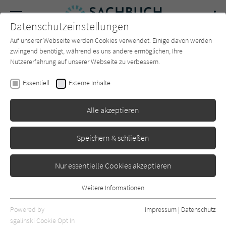
Navigation
Datenschutzeinstellungen
Couch
wechse
Auf unserer Webseite werden Cookies verwendet. Einige davon werden
Forum
Charts
Newsletter
SUCHE
zwingend benötigt, während es uns andere ermöglichen, Ihre
Nutzererfahrung auf unserer Webseite zu verbessern.
Sachbuch-Couch.de
Magazin
Rückblick
12 2025
Essentiell
Externe Inhalte
12 | 2025
Alle akzeptieren
Das war der Dezember auf Sachbuch-Couch.de - alle
Rezensionen, Artikel und Beiträge.
Speichern & schließen
Nur essentielle Cookies akzeptieren
Rezensionen im Dezember 2025
Weitere Informationen
Essentiell
Diverse Autoren
Kunst, kommentiert
Essentielle Cookies werden für grundlegende Funktionen der
Powered by
Impressum
|
Datenschutz
Webseite benötigt. Dadurch ist gewährleistet, dass die Webseite
sgalinski Cookie Opt In