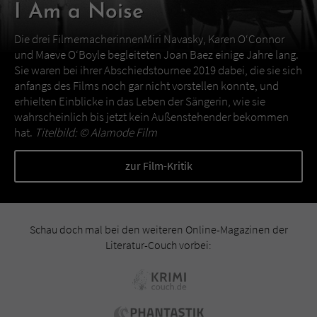
I Am a Noise
Die drei FilmemacherinnenMiri Navasky, Karen O‘Connor
und Maeve O‘Boyle begleiteten Joan Baez einige Jahre lang.
Sie waren bei ihrer Abschiedstournee 2019 dabei, die sie sich
anfangs des Films noch gar nicht vorstellen konnte, und
erhielten Einblicke in das Leben der Sängerin, wie sie
wahrscheinlich bis jetzt kein Außenstehender bekommen
hat.
Titelbild: ©
Alamode Film
zur Film-Kritik
Schau doch mal bei den weiteren Online-Magazinen der
Literatur-Couch vorbei: