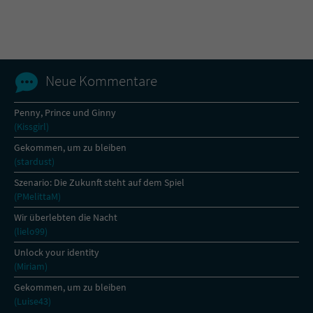
Name
tx_pwcomments_ahash
Anbieter
Literatur-Couch Medien GmbH & Co. KG
Neue Kommentare
Laufzeit
1 Jahr
Penny, Prince und Ginny
(Kissgirl)
Zweck
Cookie für Kommentare einzelner Buchtitel
Gekommen, um zu bleiben
(stardust)
Name
fe_typo_user
Szenario: Die Zukunft steht auf dem Spiel
(PMelittaM)
Anbieter
Literatur-Couch Medien GmbH & Co. KG
Wir überlebten die Nacht
(lielo99)
Laufzeit
Session
Unlock your identity
(Miriam)
Dieses Cookie gewährleistet die
Kommunikation der Webseite mit dem
Gekommen, um zu bleiben
Zweck
Benutzer. Es wird benötigt um z. B. den
(Luise43)