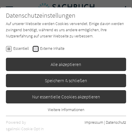
Navigation
Datenschutzeinstellungen
Couch
wechse
Auf unserer Webseite werden Cookies verwendet. Einige davon werden
Forum
Charts
Newsletter
SUCHE
zwingend benötigt, während es uns andere ermöglichen, Ihre
Nutzererfahrung auf unserer Webseite zu verbessern.
Sachbuch-Couch.de
Autor*in
Patrick Mauriès
Essentiell
Externe Inhalte
Patrick Mauriès
Alle akzeptieren
Sortierung:
Speichern & schließen
Standard
Nur essentielle Cookies akzeptieren
Alle Themen anzeigen
Weitere Informationen
Essentiell
Alle Kategorien anzeigen
Essentielle Cookies werden für grundlegende Funktionen der
Powered by
Impressum
|
Datenschutz
Webseite benötigt. Dadurch ist gewährleistet, dass die Webseite
nur rezensierte Titel anzeigen
sgalinski Cookie Opt In