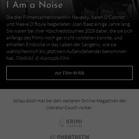
I Am a Noise
Die drei FilmemacherinnenMiri Navasky, Karen O‘Connor
und Maeve O‘Boyle begleiteten Joan Baez einige Jahre lang.
Sie waren bei ihrer Abschiedstournee 2019 dabei, die sie sich
anfangs des Films noch gar nicht vorstellen konnte, und
erhielten Einblicke in das Leben der Sängerin, wie sie
wahrscheinlich bis jetzt kein Außenstehender bekommen
hat.
Titelbild: ©
Alamode Film
zur Film-Kritik
Schau doch mal bei den weiteren Online-Magazinen der
Literatur-Couch vorbei: