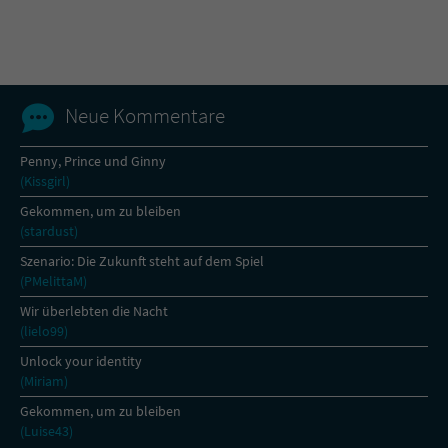
Name
tx_pwcomments_ahash
Anbieter
Literatur-Couch Medien GmbH & Co. KG
Neue Kommentare
Laufzeit
1 Jahr
Penny, Prince und Ginny
(Kissgirl)
Zweck
Cookie für Kommentare einzelner Buchtitel
Gekommen, um zu bleiben
(stardust)
Name
fe_typo_user
Szenario: Die Zukunft steht auf dem Spiel
(PMelittaM)
Anbieter
Literatur-Couch Medien GmbH & Co. KG
Wir überlebten die Nacht
(lielo99)
Laufzeit
Session
Unlock your identity
(Miriam)
Dieses Cookie gewährleistet die
Kommunikation der Webseite mit dem
Gekommen, um zu bleiben
Zweck
Benutzer. Es wird benötigt um z. B. den
(Luise43)